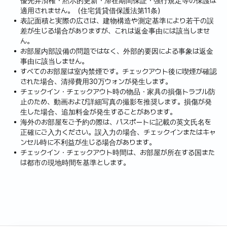
フルオプション、きれいな内部と採光の良い窓、小型ベラ
優先弁済権・黙示的更新・滞在期間保証・強行規定等の保護は
適用されません。（住宅賃貸借保護法第11条）
ンダもあります。
表記面積と実際の広さは、建物構造や測定基準により若干の誤
駐車100％、CCTV（廊下、出入口、、駐車場）8台24時
差が生じる場合がありますが、これは返金事由には該当しませ
間撮影。
ん。
宿泊施設は都市型生活住宅5坪です。（小型住宅）、防音
お部屋内部設備の問題ではなく、外部的要因による事象は返金
施設完璧です。
事由に該当しません。
すべてのお部屋は室内禁煙です。チェックアウト後に喫煙が確認
現状KTケーブル使用中、モデム上にWi-Fi使用に必要なパ
された場合、清掃費用30万ウォンが発生します。
スワードが記載されています。
チェックイン・チェックアウト時の物品・家具の損傷トラブル防
-夏には温水専用設定、白色ボイラー調整器の温度を60℃
止のため、動画および詳細写真の撮影を推奨します。損傷が発
に合わせると夏には温水専用に設定風。
生した場合、追加料金が発生することがあります。
- 駐車場は前面、背面とも追って可能です。
海外のお部屋をご予約の際は、パスポートに記載の英文氏名を
正確にご入力ください。誤入力の場合、チェックインまたはキャ
-CCTV 8台で駐車場と玄関に調整されています。
ンセル時に不利益が生じる場合があります。
- コーヒーポートの準備。壊れた水を使用して、
チェックイン・チェックアウト時間は、お部屋が所在する国また
-喫煙は、駐車場など外部でのみ可能です。 -次のユーザー
は都市の現地時間を基準とします。
のためにお願いします-
- ベッドの毀損時に損害賠償しなければなりません。
- @裁判所コールタクシー業務条約の内容
タクシー案内 - バッグサービス[部屋-車まで乗降車時+親
切奉仕箱] 一金3.000ウォン