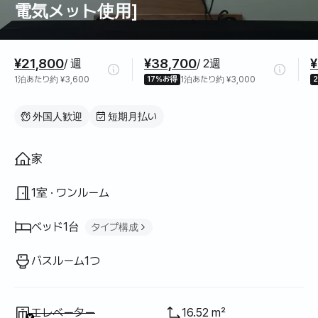
電気メット使用]
料金情報
¥21,800
¥38,700
¥
/ 週
/ 2週
1泊あたり約 ¥3,600
17%お得
1泊あたり約 ¥3,000
外国人歓迎
短期月払い
間取り
家
1室 · ワンルーム
ベッド1台
タイプ構成
クイーンベッド
1
バスルーム1つ
利用不可
:
エレベーター
16.52 m²