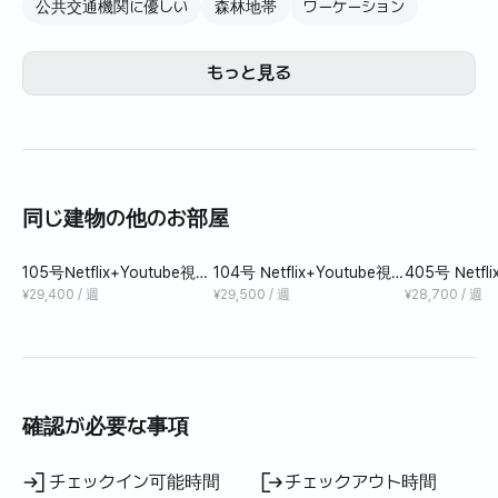
公共交通機関に優しい
森林地帯
ワーケーション
@一山+文山+DMZ= 15分距離/ゴルフ選手歓迎。
@エアコン冷却ファン清掃を毎月1回実施し、呼吸器の健
康に貢献しています。
もっと見る
@ 10日以上長期滞在顧客にサービス集中しています。 [花
洞集中管理者が3人]
@ソウル夫婦の週末の別荘として多く利用されています。
- 完全な独立空間、完璧な防音
@コロナコントラストなど徹底的に薬品処理後の清掃主人
同じ建物の他のお部屋
が直接します。
@ペット同伴は1階のみ可能です。ペット同伴キャリア携
105号Netflix+Youtube視聴
104号 Netflix+Youtube視
405号 Netfl
帯/3kg未満/ペット同伴時1株あたり30000ウォン別途前払
[ベッド電気マット使用
聴[ベッド電気メット使用
聴[ベッド電
¥29,400 / 週
¥29,500 / 週
¥28,700 / 週
い
フルオプション（テレビ、インターネット、冷蔵庫、インダ
クションストーブ、電子レンジ、
都市カス個別ボイラー、洗濯機、エアコン）＝単独使用。
確認が必要な事項
洗濯乾燥機は共同使用（1階）
自炊準備：風年圧力鍋、鍋、フライパン、食器類、
チェックイン可能時間
チェックアウト時間