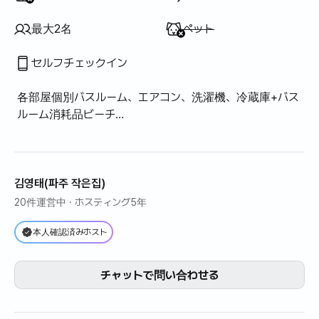
利用不可
:
最大2名
ペット
セルフチェックイン
各部屋個別バスルーム、エアコン、洗濯機、冷蔵庫+バス
ルーム消耗品ビーチ
- 駐車可能
ペット同伴禁止-- [ソウォンバレーCC参加者歓迎] [作家
+レクリエーション目的]
@ネットフリックス+YouTube視聴可能+電気マットを使
김영태(파주 작은집)
用
20件運営中
· ホスティング5年
本人確認済みホスト
チャットで問い合わせる