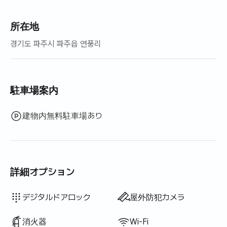
所在地
경기도 파주시 파주읍 연풍리
駐車場案内
建物内無料駐車場あり
詳細オプション
ウォシュレット
ドライヤー
ブラインド
洗濯洗剤
柔軟剤
食器用洗剤
生ごみ袋
ごみ袋
布巾
スポンジ
電気ケトル
調理器具（まな板・包丁・はさみ等）
鍋・フライパン
基本食器（皿・カップ等）
ハンガーラック
有線インターネット
物干しラック
洗濯乾燥機一体型
利用不可: バスタブ
利用不可: 浄水シャワー
利用不可: ボディソープ
利用不可: シャンプー・リンス
利用不可: 石鹸
利用不可: トイレットペーパー
利用不可: 歯ブラシ
利用不可: 歯磨き粉
利用不可: タオル
利用不可: トッパー・折りたたみマットレス
利用不可: 遮光カーテン
利用不可: ほうき
利用不可: 掃除機
利用不可: 炊飯器
利用不可: 屋外バーベキュー設備
利用不可: エレベーター
利用不可: 無料フィットネス
利用不可: プール
利用不可: 無料共用サウナ
利用不可: スパ・ワールプール
利用不可: ジャグジー・ヒノキ風呂
利用不可: テラス
利用不可: 座卓
利用不可: ソファベッド
利用不可: 扇風機
利用不可: 電気ボイラー
利用不可: 灯油暖房
利用不可: LPGガス
利用不可: 再生可能エネルギー
利用不可: プロジェクター
利用不可: アイロン
利用不可
利用不可
利用不可
利用不可
利用不可
利用不可
利用不可
利用不可
利用不可
利用不可
利用不可
:
:
:
:
:
:
:
:
:
:
:
共用乾燥機
寝具あり
エアコン
ボイラー（都市ガス）
鍵式ロック
警備室・警備員
共用ガスコンロ・IH
共用冷蔵庫
共用電子レンジ
共用洗濯機
追加寝具あり
ダイニングテーブル・椅子
クローゼット
ソファ
デスク
デジタルドアロック
屋外防犯カメラ
消火器
Wi-Fi