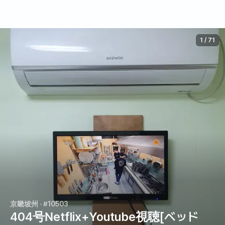
1
/
71
京畿坡州
· #10503
404号Netflix+Youtube視聴[ベッド