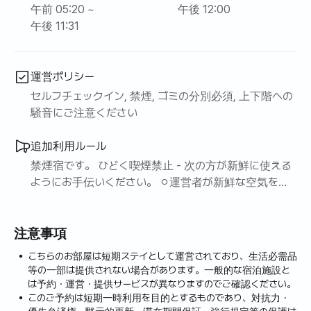
午前 05:20 ~
午後 12:00
♡運営方針
午後 11:31
きれいなベッドシート、ほこりのない宿泊施設
居心地の良い睡眠ベッド、
♡坡州はソウルより気温が摂氏6度低いです。坡州邑名学
運営ポリシー
山前。
夏にもドアを開けて飲むと、寒くなります、
セルフチェックイン, 禁煙, ゴミの分別必須, 上下階への
5、6、7月には松の松の花粉が飛び散って温泉地が黄色
騒音にご注意ください
く、栗の花が満開の時は栗の香りが温泉地に広がります。
追加利用ルール
[宿題説明]
禁煙宿です。 ひどく喫煙禁止 - 次の方が新鮮に使える
サムスン電子サウンドバーHW T-450
ようにお手伝いください。 ㅇ運営者が新鮮な空気を大
サポートチャンネル2.1ch
切にしています。
アイテムテレビサウンドバー、サウンドバー+サブウーファ
ー
注意事項
サウンド機能
こちらのお部屋は短期ステイとして運営されており、生活必需品
属性表
等の一部は提供されない場合があります。一般的な宿泊施設と
サウンドフォーマットドルビーデジタル、DTS
は予約・運営・提供サービスが異なりますのでご確認ください。
このご予約は短期一時利用を目的とするものであり、対抗力・