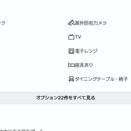
丁・はさみ等）
等）
ット
ー
プ
・リンス
ペーパー
折りたたみマットレス
キュー設備
トネス
ウナ
ルプール
・ヒノキ風呂
ック
ド
ー
ネルギー
ター
ーネット
一体型
IH
ガス）
ック
屋外防犯カメラ
TV
電子レンジ
寝具あり
ダイニングテーブル・椅子
オプション22件をすべて見る