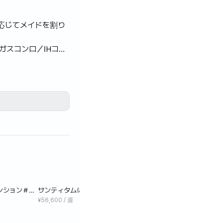
に応じてメイドを割り
ガスコンロ／IHコン
ポットのいずれかが備
、美しいプールとジム
ンやカフェまで徒歩
ティも万全です。
ンション＃ス
サンティタムにあるコンドミニアム＃スタジオルーム＃
1 Be
ウィークリー
¥56,600 / 週
¥59,90