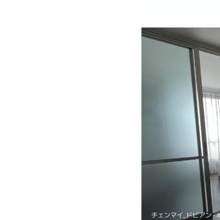
チェンマイ_ドビアン
· 