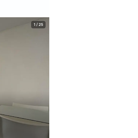
1
/
25