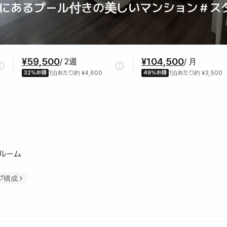
にあるプール付きの美しいマンション＃ス
¥59,500
¥104,500
/ 2週
/ 月
32%お得
1泊あたり約 ¥4,600
49%お得
1泊あたり約 ¥3,500
ンルーム
プ構成