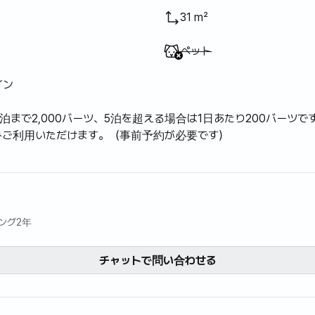
31 m²
利用不可
:
ペット
イン
泊まで2,000バーツ、5泊を超える場合は1日あたり200バーツで
みご利用いただけます。（事前予約が必要です）
ィング2年
チャットで問い合わせる