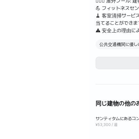
🏊🏼‍♀️ 屋外プー
💪 フィットネスセ
🧹 客室清掃サー
当てることができま
⚠️ 安全上の理由
ロではなく電気ポッ
公共交通機関に優し
⚠️ この部屋には
え付けられている場
サンティタム・ディ
を備えています。サ
圏内です。
また、建物内のすべ
同じ建物の他の
サンティタムにあるコ
Weekly B
¥53,300 / 週