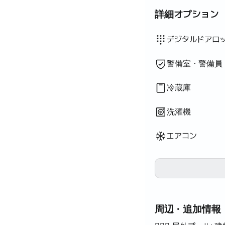
詳細オプション
遮光カーテン
電気ケトル
炊飯器
調理器具（まな板・包
鍋・フライパン
基本食器（皿・カップ
エレベーター
プール
テラス
物干しラック
利用不可: バスタブ
利用不可: ウォシュレ
利用不可: ドライヤー
利用不可: 浄水シャワ
利用不可: ボディソー
利用不可: シャンプー
利用不可: 石鹸
利用不可: トイレット
利用不可: 歯ブラシ
利用不可: 歯磨き粉
利用不可: タオル
利用不可: トッパー・
利用不可: ブラインド
利用不可: ほうき
利用不可: 洗濯洗剤
利用不可: 柔軟剤
利用不可: 食器用洗剤
利用不可: 生ごみ袋
利用不可: ごみ袋
利用不可: 布巾
利用不可: スポンジ
利用不可: 掃除機
利用不可: 屋外バーベ
利用不可: 無料フィッ
利用不可: 無料共用サ
利用不可: スパ・ワー
利用不可: ジャグジー
利用不可: ハンガーラ
利用不可: 座卓
利用不可: ソファベッ
利用不可: 扇風機
利用不可: 電気ボイラ
利用不可: 灯油暖房
利用不可: LPGガス
利用不可: 再生可能エ
利用不可: プロジェク
利用不可: 有線インタ
利用不可: アイロン
利用不可: 洗濯乾燥機
利用不可
利用不可
利用不可
利用不可
利用不可
利用不可
利用不可
利用不可
利用不可
利用不可
利用不可
利用不可
利用不可
:
:
:
:
:
:
:
:
:
:
:
:
:
クローゼット
ソファ
鍵式ロック
消火器
Wi-Fi
ガスコンロ・IH
乾燥機
共用ガスコンロ・
共用冷蔵庫
共用電子レンジ
共用洗濯機
共用乾燥機
追加寝具あり
ボイラー（都市
デスク
デジタルドアロ
警備室・警備員
冷蔵庫
洗濯機
エアコン
周辺・追加情報