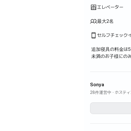
エレベーター
最大2名
セルフチェック
追加寝具の料金は5
未満のお子様にの
Sonya
28件運営中
· ホステ