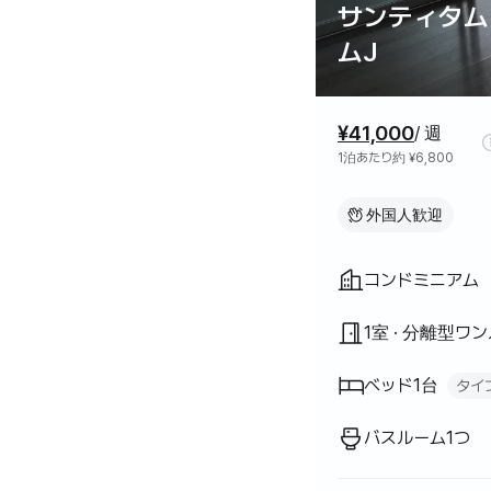
サンティタム
ムJ
料金情報
¥41,000
/ 週
1泊あたり約 ¥6,800
外国人歓迎
間取り
コンドミニアム
1室 · 分離型ワ
ベッド1台
タイ
クイーンベッド
1
バスルーム1つ