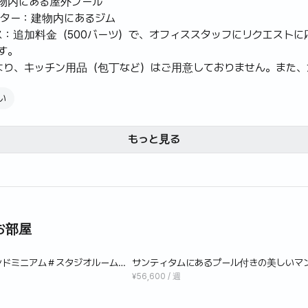
ル: 建物内にある屋外プール
ンター：建物内にあるジム
ビス：追加料金（500バーツ）で、オフィススタッフにリクエスト
す。
により、キッチン用品（包丁など）はご用意しておりません。また、
トをご用意しておりますので、予めご了承ください。
い
、ランダムに割り当てられた部屋に応じて、電磁調理器または電気
合があります。
もっと見る
・ヴィエンは、韓国人に最も人気のあるコンドミニアムの一つで
ンティタムの中心部に位置しているため、地元の様々なレストラ
ての建物は顔認証により居住者のみが入室できるなど、セキュリ
お部屋
ンドミニアム＃スタジオルーム＃
サンティタムにあるプール付きの美しいマ
タジオルームD
¥56,600 / 週