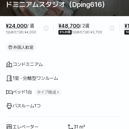
ドミニアムスタジオ（Dping616）
料金情報
¥24,000
¥48,700
¥
/ 週
/ 2週
1泊あたり約 ¥4,000
8%お得
1泊あたり約 ¥3,700
1
外国人歓迎
間取り
コンドミニアム
1室 · 分離型ワンルーム
ベッド1台
タイプ構成
ダブルベッド
1
バスルーム1つ
エレベーター
31 m²