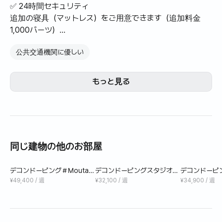
✅ 24時間セキュリティ
追加の寝具（マットレス）をご用意できます（追加料金
1,000バーツ）
公共交通機関に優しい
Dコンドミニアム坪はDコンドミニアムシリーズの中で最も
奥まった場所に位置し、2番目に新しいコンドミニアム棟で
す。
もっと見る
新築のため、設備も非常に整っており、広々としたプール
とフィットネスセンターを無料でご利用いただけます。ま
た、セキュリティも厳重で、24時間安心してお過ごしいた
だけます。
同じ建物の他のお部屋
デコンドーピング＃Moutain
デコンドーピングスタジオ
デコンドーピ
view
（ビルB）＃8階＃プールビ
（B Building
¥49,400 / 週
¥32,100 / 週
¥34,900 / 週
ュー