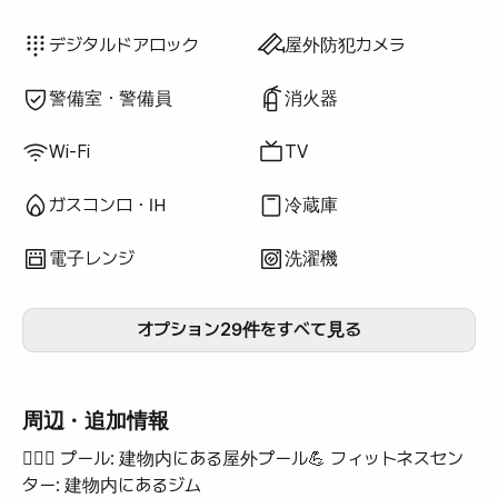
ドライヤー
トイレットペーパー
タオル
トッパー・折りたたみマットレス
遮光カーテン
電気ケトル
調理器具（まな板・包丁・はさみ等）
鍋・フライパン
基本食器（皿・カップ等）
エレベーター
プール
テラス
座卓
利用不可: バスタブ
利用不可: ウォシュレット
利用不可: 浄水シャワー
利用不可: ボディソープ
利用不可: シャンプー・リンス
利用不可: 石鹸
利用不可: 歯ブラシ
利用不可: 歯磨き粉
利用不可: ブラインド
利用不可: ほうき
利用不可: 洗濯洗剤
利用不可: 柔軟剤
利用不可: 食器用洗剤
利用不可: 生ごみ袋
利用不可: ごみ袋
利用不可: 布巾
利用不可: スポンジ
利用不可: 掃除機
利用不可: 炊飯器
利用不可: 屋外バーベキュー設備
利用不可: 無料フィットネス
利用不可: 無料共用サウナ
利用不可: スパ・ワールプール
利用不可: ジャグジー・ヒノキ風呂
利用不可: ハンガーラック
利用不可: ソファベッド
利用不可: 扇風機
利用不可: 電気ボイラー
利用不可: 灯油暖房
利用不可: LPGガス
利用不可: 再生可能エネルギー
利用不可: プロジェクター
利用不可: 有線インターネット
利用不可: 物干しラック
利用不可: アイロン
利用不可: 洗濯乾燥機一体型
利用不可
利用不可
利用不可
利用不可
利用不可
利用不可
利用不可
利用不可
利用不可
:
:
:
:
:
:
:
:
:
寝具あり
追加寝具あり
エアコン
ダイニングテーブル・椅子
クローゼット
ソファ
鍵式ロック
乾燥機
共用ガスコンロ・IH
共用冷蔵庫
共用電子レンジ
共用洗濯機
共用乾燥機
ボイラー（都市ガス）
デスク
デジタルドアロック
屋外防犯カメラ
警備室・警備員
消火器
Wi-Fi
TV
ガスコンロ・IH
冷蔵庫
電子レンジ
洗濯機
オプション29件をすべて見る
周辺・追加情報
🏊🏼‍♀️ プール: 建物内にある屋外プール💪 フィットネスセン
ター: 建物内にあるジム