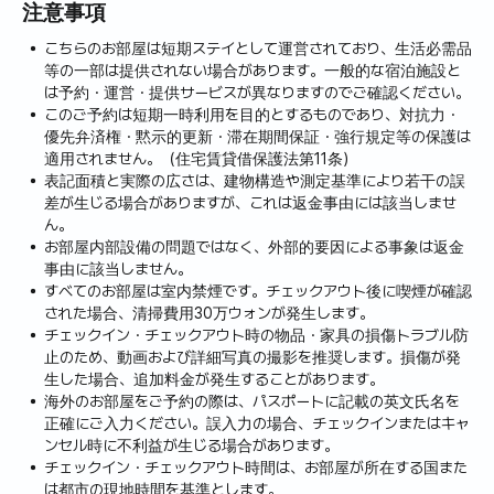
注意事項
こちらのお部屋は短期ステイとして運営されており、生活必需品
等の一部は提供されない場合があります。一般的な宿泊施設と
は予約・運営・提供サービスが異なりますのでご確認ください。
このご予約は短期一時利用を目的とするものであり、対抗力・
優先弁済権・黙示的更新・滞在期間保証・強行規定等の保護は
適用されません。（住宅賃貸借保護法第11条）
表記面積と実際の広さは、建物構造や測定基準により若干の誤
差が生じる場合がありますが、これは返金事由には該当しませ
ん。
お部屋内部設備の問題ではなく、外部的要因による事象は返金
事由に該当しません。
すべてのお部屋は室内禁煙です。チェックアウト後に喫煙が確認
された場合、清掃費用30万ウォンが発生します。
チェックイン・チェックアウト時の物品・家具の損傷トラブル防
止のため、動画および詳細写真の撮影を推奨します。損傷が発
生した場合、追加料金が発生することがあります。
海外のお部屋をご予約の際は、パスポートに記載の英文氏名を
正確にご入力ください。誤入力の場合、チェックインまたはキャ
ンセル時に不利益が生じる場合があります。
チェックイン・チェックアウト時間は、お部屋が所在する国また
は都市の現地時間を基準とします。