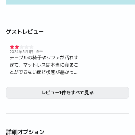
ゲストレビュー
2024年3月1日
· 유**
テーブルの椅子やソファが汚れす
ぎて、マットレスは本当に寝るこ
とができないほど状態が悪かった
です。 さらに、鍋もダラン1本に
食器類はありましたが、いろいろ
レビュー1件をすべて見る
とまったく足りませんでした。マ
ンション自体は良かったが、私が
過ごしたA棟6階***号の状態は本
当に残念でした。
詳細オプション