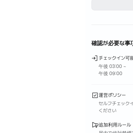
- 入居は肥大面に
- 契約が確定する
- 屋内喫煙や臭い
- 愛犬同伴は不可で
- 閑静な住宅街で
- 物事の破損や汚
確認が必要な事
チェックイン可
午後 03:00 ~
午後 09:00
運営ポリシー
セルフチェックイ
ください
追加利用ルール