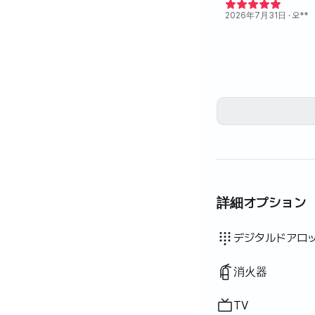
2026年7月31日
· 오**
詳細オプション
バスタブ
ドライヤー
ブラインド
布巾
スポンジ
掃除機
電気ケトル
炊飯器
調理器具（まな板・包
鍋・フライパン
基本食器（皿・カップ
扇風機
灯油暖房
物干しラック
利用不可: ウォシュレ
利用不可: 浄水シャワ
利用不可: ボディソー
利用不可: シャンプー
利用不可: 石鹸
利用不可: トイレット
利用不可: 歯ブラシ
利用不可: 歯磨き粉
利用不可: タオル
利用不可: トッパー・
利用不可: 遮光カーテ
利用不可: ほうき
利用不可: 洗濯洗剤
利用不可: 柔軟剤
利用不可: 食器用洗剤
利用不可: 生ごみ袋
利用不可: ごみ袋
利用不可: 屋外バーベ
利用不可: エレベータ
利用不可: 無料フィッ
利用不可: プール
利用不可: 無料共用サ
利用不可: スパ・ワー
利用不可: ジャグジー
利用不可: テラス
利用不可: ハンガーラ
利用不可: 座卓
利用不可: ソファベッ
利用不可: 電気ボイラ
利用不可: LPGガス
利用不可: 再生可能エ
利用不可: プロジェク
利用不可: 有線インタ
利用不可: アイロン
利用不可: 洗濯乾燥機
利用不可
利用不可
利用不可
利用不可
利用不可
利用不可
利用不可
利用不可
利用不可
利用不可
利用不可
:
:
:
:
:
:
:
:
:
:
:
エアコン
ダイニングテー
クローゼット
ソファ
鍵式ロック
警備室・警備員
乾燥機
共用ガスコンロ・
共用冷蔵庫
共用電子レンジ
共用洗濯機
共用乾燥機
追加寝具あり
ボイラー（都市
デスク
デジタルドアロ
消火器
TV