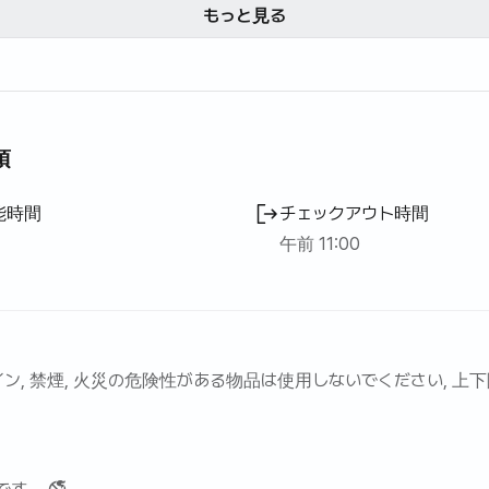
進行されます
もそうで、案内してくださって瞬
もっと見る
と入居及び利用案内メッセージが発送されます
間瞬間質問に対応してくださるも
のある食品の調理は不可能です
のです。心で分かりました レース
す
のタイトで喧騒とは対照的に、静
遅い時間固城は自制お願いします
かで美しい宿泊施設でした。 再
染が発生した場合、損害賠償が請求されることがあります。
放したい
項
能時間
チェックアウト時間
午前 11:00
ン, 禁煙, 火災の危険性がある物品は使用しないでください, 上