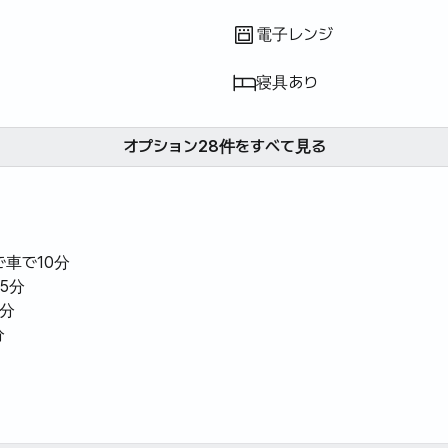
- 庭も大きすぎて草の状態も良
く、何よりも畑にレタスもありネ
電子レンジ
ギもあって、だから野菜を買うこ
となくよく狩って食べました。
寝具あり
2>近所の場所関連 - 近所がレー
ス側よりはガンポに近いのにそれ
も良かったです。すぐに海に行く
オプション28件をすべて見る
ことができます - 夏には本当にも
っと人気のある宿泊施設のようで
す。 - 近所は典型的な田舎の町
なのに、それでも道をとてもよく
で車で10分
作っておいて運転するのもとても
5分
楽で良かったです。朝は美しい鳥
0分
の音に寝ることができました。
分
3>総評 - 宿泊施設のレビューを
残しながら、最も重要に考えるも
のの一つが主人のマインドと対応
の閑静な村の家です🏠🌳
です。本当に良いホストだと思い
ます。家をよく準備しておくこと