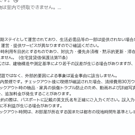
す。 🚭
物は室内で摂取できません。
用時に備えられているポータブルガスバーナーまたはインダクショ
用は火災予防のため禁止
短期ステイとして運営されており、生活必需品等の一部は提供されない場合
・運営・提供サービスが異なりますのでご確認ください。
一時利用を目的とするものであり、対抗力・優先弁済権・黙示的更新・滞
ません。（住宅賃貸借保護法第11条）
広さは、建物構造や測定基準により若干の誤差が生じる場合がありますが、
問題ではなく、外部的要因による事象は返金事由に該当しません。
内禁煙です。チェックアウト後に喫煙が確認された場合、清掃費用30万
ェックアウト時の物品・家具の損傷トラブル防止のため、動画および詳細写
合、追加料金が発生することがあります。
予約の際は、パスポートに記載の英文氏名を正確にご入力ください。誤入力
に不利益が生じる場合があります。
ックアウト時間は、お部屋が所在する国または都市の現地時間を基準とし