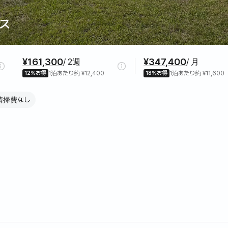
ス
¥161,300
¥347,400
/ 2週
/ 月
12%お得
1泊あたり約 ¥12,400
18%お得
1泊あたり約 ¥11,600
清掃費なし