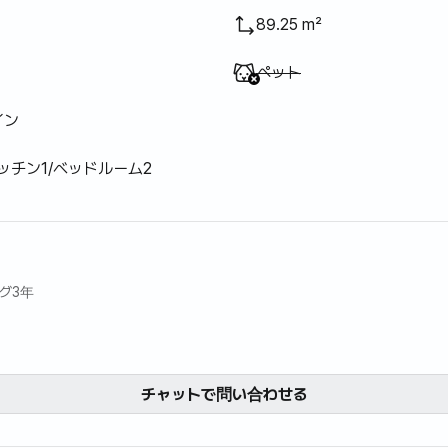
89.25 m²
利用不可
:
ペット
イン
ッチン1/ベッドルーム2
ング3年
チャットで問い合わせる