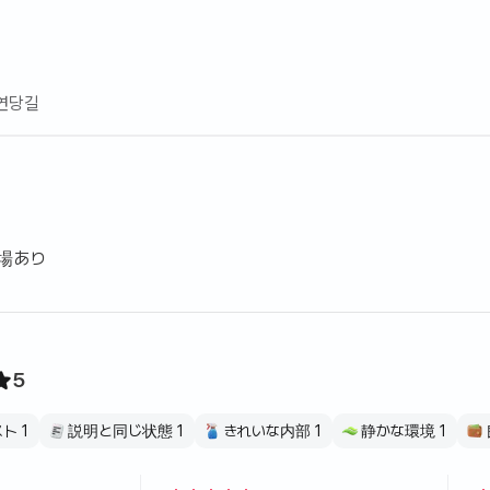
연당길
場あり
5
フレンドリーなホスト 1
説明と同じ状態 1
きれいな内部 1
静かな環境 1