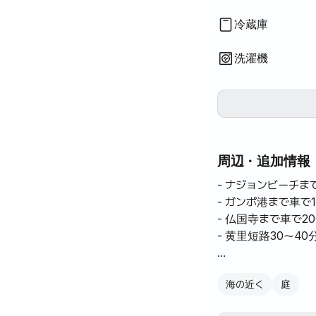
冷蔵庫
洗濯機
周辺・追加情報
- ナジョンビーチま
- ガンポ港まで車で1
- 仏国寺まで車で2
- 黄里短路30～40
[ガンポ＆慶州宿所]
海の近く
庭
日当たりの良い田舎