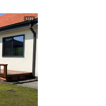
1
/
23