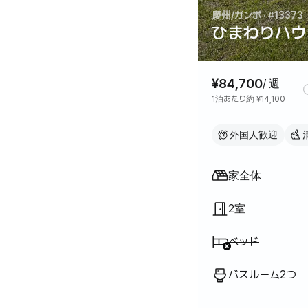
慶州/ガンポ
· #13373
ひまわりハウ
料金情報
¥84,700
/ 週
1泊あたり約 ¥14,100
外国人歓迎
間取り
家全体
2室
利用不可
:
ベッド
バスルーム2つ