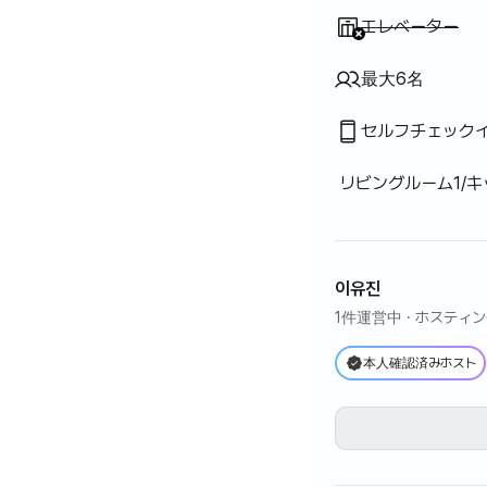
利用不可
:
エレベーター
最大6名
セルフチェック
リビングルーム1/キ
이유진
1件運営中
· ホスティ
本人確認済みホスト