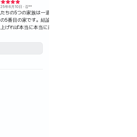
025年6月10日
· 김**
2025年8月2日
· 이**
私たちの5つの家族は一週間暮ら
夏休み快適に過ごします。
すの5番目の家です。結論から申
寄りも満足して、子供も
し上げれば本当に本当に最高の
宿です。 宿泊施設もきれ
宿です。レースとガンポを十分に
庭園も.. 写真と同じです。 楽し
楽しむことができる場所に子供た
庭で子供たちと潮吹き戦
ちが遊ぶのに最適な広々とした
て… 子供たちがとても良
庭、快適な駐車スペース、きれい
来ましょう^^ ホストもと
な寝具、新鮮な庭のレタス、澄ん
で大満足です。
空気.. 何一つ抜けないありがた
い宿でした。一週間暮らすだけで
来るには残念がたくさん残りまし
たが、次に機会になればぜひまた
訪れます。慶州市内と文武大王
陵のビーチもとても良かったので
すが、家の近くのゴルグルサとガ
ンポ海水湯が記憶にたくさん残っ
ています。おかげで幸せな思い出