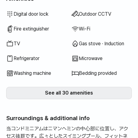
Hair dryer
Soap
Toilet paper
Towels
Blinds
Vacuum cleaner
Electric kettle
Cooking tools (board, knife, scissors, etc.)
Pots & pans
Basic tableware (bowls, cups, etc.)
Elevator
Swimming pool
Terrace
Clothing rack
Floor dining table
Drying rack
Unavailable: Bathtub
Unavailable: Bidet
Unavailable: Filtered showerhead
Unavailable: Body wash
Unavailable: Shampoo · Conditioner
Unavailable: Toothbrush
Unavailable: Toothpaste
Unavailable: Topper · Foldable mattress
Unavailable: Blackout curtains
Unavailable: Broom
Unavailable: Laundry detergent
Unavailable: Fabric softener
Unavailable: Dish soap
Unavailable: Food waste bags
Unavailable: Trash bags
Unavailable: Dish cloth
Unavailable: Scrub sponge
Unavailable: Rice cooker
Unavailable: Outdoor BBQ
Unavailable: Free fitness center
Unavailable: Free shared sauna
Unavailable: Spa · Whirlpool
Unavailable: Jacuzzi · Hinoki bath
Unavailable: Sofa bed
Unavailable: Fan
Unavailable: Electric boiler
Unavailable: Kerosene heating
Unavailable: LPG gas
Unavailable: Renewable energy
Unavailable: Projector
Unavailable: Wired internet
Unavailable: Iron
Unavailable: Washer-dryer combo
Unavailable
Unavailable
Unavailable
Unavailable
Unavailable
Unavailable
Unavailable
Unavailable
Unavailable
Unavailable
Unavailable
:
:
:
:
:
:
:
:
:
:
:
Air conditioner
Dining table & chairs
Wardrobe
Sofa
Key lock
Security office · Guard
Dryer
Shared gas stove · Induction
Shared refrigerator
Shared microwave
Shared washing machine
Shared dryer
Extra bedding available
Boiler (city gas)
Desk
Digital door lock
Outdoor CCTV
Fire extinguisher
Wi-Fi
TV
Gas stove · Induction
Refrigerator
Microwave
Washing machine
Bedding provided
See all 30 amenities
Surroundings & additional info
当コンドミニアムはニマンヘミンの中心部に位置し、アク
セス抜群です。広々としたスイミングプール、フィットネ