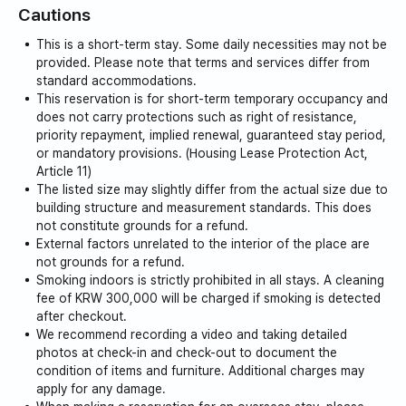
- 客室内のキッチンとランドリー設備
Cautions
れています。この金額を超えた場合、チェックアウト時
-テラス、冷蔵庫
にメーターの実際の点検結果に基づき、追加料金が発
This is a short-term stay. Some daily necessities may not be
生する場合があります。
provided. Please note that terms and services differ from
standard accommodations.
This reservation is for short-term temporary occupancy and
does not carry protections such as right of resistance,
priority repayment, implied renewal, guaranteed stay period,
or mandatory provisions. (Housing Lease Protection Act,
Article 11)
The listed size may slightly differ from the actual size due to
building structure and measurement standards. This does
not constitute grounds for a refund.
External factors unrelated to the interior of the place are
not grounds for a refund.
Smoking indoors is strictly prohibited in all stays. A cleaning
fee of KRW 300,000 will be charged if smoking is detected
after checkout.
We recommend recording a video and taking detailed
photos at check-in and check-out to document the
condition of items and furniture. Additional charges may
apply for any damage.