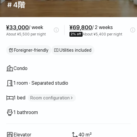
＃4階
Pricing
¥33,000
¥69,800
/ week
/ 2 weeks
About ¥5,500 per night
2% off
About ¥5,400 per night
Foreigner-friendly
Utilities included
Property type
Condo
1 room · Separated studio
1 bed
Room configuration
Queen bed
1
1 bathroom
Elevator
40 m²