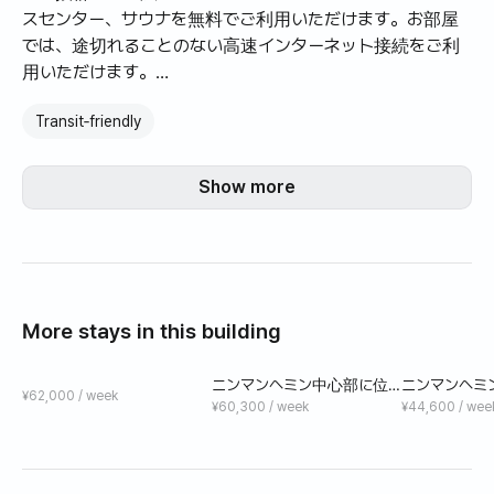
スセンター、サウナを無料でご利用いただけます。お部屋
では、途切れることのない高速インターネット接続をご利
用いただけます。
1. 公共の屋外プール
Transit‑friendly
2. 公共のジムとサウナ
3. マンション1階にある有名なワウィーコーヒーショップ
4. 無料駐車場
Show more
5. 無料の高速Wi-Fi
6. ニマンの有名なレストランは徒歩圏内です
7. 徒歩圏内に有名なマッサージ店あり
8. コンビニエンスストア/ロータスマート 徒歩1分
9. マヤショッピングモールまでは徒歩15分です。
More stays in this building
🏠 チェンマイのニマンヘミン、カロスキルにあるすべての
ニンマンヘミン中心部に位
ニンマンヘミ
設備を備えたコンドミニアムに 1 か月間住んでみません
¥62,000 / week
置する高級マンション＃ワン
置する高級マ
¥60,300 / week
¥44,600 / wee
か。
ベッドルームG＃7階
ベッドルーム
当コンドミニアムはチェンマイのニマンヘミン地区で韓国
人の間で最も人気のある宿泊施設であり、コンドミニアム