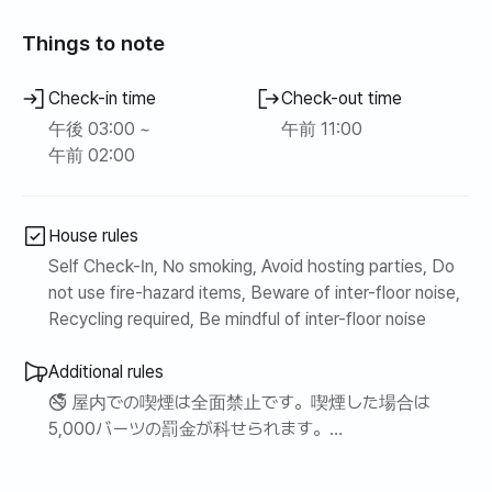
内のすべてのアメニティ（プール、フィットネスセンター、
サウナなど）をご利用いただけます。
Things to note
✓チェンマイで最もファッショナブルなエリア：当コンドミ
Check-in time
Check-out time
ニアムはニマンヘミンの中心部に位置し、チェンマイの有
午後 03:00 ~
午前 11:00
名なレストランやスタイリッシュなカフェが徒歩圏内にあ
午前 02:00
ります。
✓最高レベルのセキュリティ：コンドミニアム内のロビーと
エレベーターに入るにはカードキーが必要で、部外者はコ
House rules
ンドミニアム内に入ることができません。警備員もとても
親切なので、一人旅のお客様でもチェンマイで1ヶ月間安全
Self Check-In, No smoking, Avoid hosting parties, Do
に滞在できます。
not use fire-hazard items, Beware of inter-floor noise,
✓美しいプール：コンドミニアム内には、1.5メートルの独
Recycling required, Be mindful of inter-floor noise
立したプールと小さな子供用プールがあります。コンドミ
ニアム内の無料アメニティであるプールをお楽しみくださ
Additional rules
い。
🚭 屋内での喫煙は全面禁止です。喫煙した場合は
5,000バーツの罰金が科せられます。
【宿泊施設】
-客室での無料Wi-Fi
⚠️家賃には、平均的な使用量に基づいた光熱費が含ま