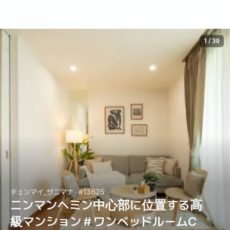
1
/
39
チェンマイ_ザニマナ
· #13625
ニンマンヘミン中心部に位置する高
級マンション＃ワンベッドルームC