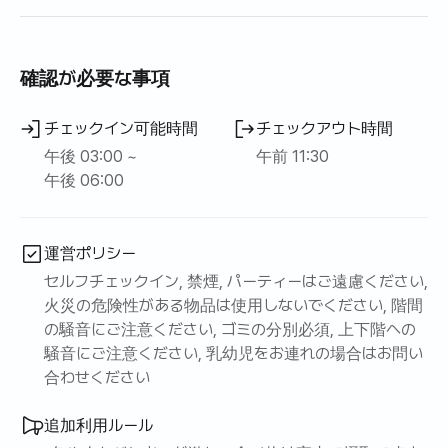
- クイーンサイズベッドと清潔な寝具を完備
-シンプルな調味料+調理器具と食器完備
確認が必要な事項
- イマート駅三店徒歩訪問可能（徒歩5分）
チェックイン可能時間
チェックアウト時間
-駅三駅徒歩7分 -駐車可能1台（詳細案内必要）
午後 03:00 ~
午前 11:30
午後 06:00
-コンビニ徒歩30秒 -Bluetoothスピーカー完備
-階段5つ下がるリング層です。車いす使用ゲストはご利用
運営ポリシー
の際に参考にしてください。
セルフチェックイン, 禁煙, パーティーはご遠慮ください,
火災の危険性がある物品は使用しないでください, 階間
- 宿泊施設全体のゲストのみを使用します。ホストは居住
の騒音にご注意ください, ゴミの分別必須, 上下階への
していません
騒音にご注意ください, 乳幼児をお連れの場合はお問い
合わせください
追加利用ルール