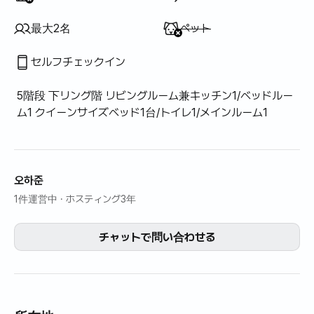
利用不可
:
最大2名
ペット
セルフチェックイン
5階段 下リング階 リビングルーム兼キッチン1/ベッドルー
ム1 クイーンサイズベッド1台/トイレ1/メインルーム1
오하준
1件運営中
· ホスティング3年
チャットで問い合わせる