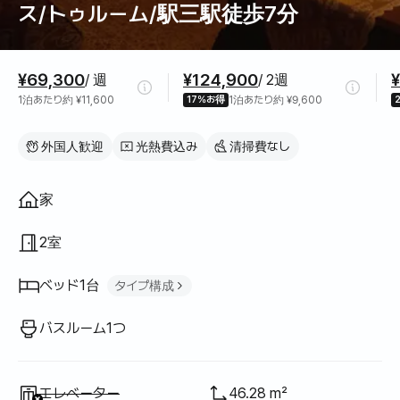
ス/トゥルーム/駅三駅徒歩7分
料金情報
¥69,300
¥124,900
/ 週
/ 2週
1泊あたり約 ¥11,600
17%お得
1泊あたり約 ¥9,600
外国人歓迎
光熱費込み
清掃費なし
間取り
家
2室
ベッド1台
タイプ構成
クイーンベッド
1
バスルーム1つ
利用不可
:
エレベーター
46.28 m²