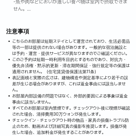
-魚や肉などにおいが激しい食べ物は室内で摂取できま
せん。
- 高価なエンティック家具や小物が配置されています
注意事項
- 実際のワイン集会で使われるワインがあります
こちらのお部屋は短期ステイとして運営されており、生活必需品
-破損や紛失時に補償請求されます。
等の一部は提供されない場合があります。一般的な宿泊施設と
は予約・運営・提供サービスが異なりますのでご確認ください。
このご予約は短期一時利用を目的とするものであり、対抗力・
- 屋内絶対禁煙。火災警報器を鳴らします。喫煙時に
優先弁済権・黙示的更新・滞在期間保証・強行規定等の保護は
は消臭・換気清掃業者の費用が実費請求されます
適用されません。（住宅賃貸借保護法第11条）
表記面積と実際の広さは、建物構造や測定基準により若干の誤
差が生じる場合がありますが、これは返金事由には該当しませ
ん。
お部屋内部設備の問題ではなく、外部的要因による事象は返金
事由に該当しません。
すべてのお部屋は室内禁煙です。チェックアウト後に喫煙が確認
された場合、清掃費用30万ウォンが発生します。
チェックイン・チェックアウト時の物品・家具の損傷トラブル防
止のため、動画および詳細写真の撮影を推奨します。損傷が発
生した場合、追加料金が発生することがあります。