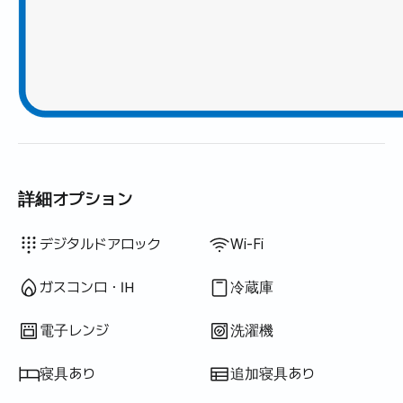
詳細オプション
ウォシュレット
ドライヤー
遮光カーテン
洗濯洗剤
柔軟剤
生ごみ袋
ごみ袋
布巾
スポンジ
掃除機
電気ケトル
調理器具（まな板・包丁・はさみ等）
鍋・フライパン
基本食器（皿・カップ等）
物干しラック
アイロン
利用不可: バスタブ
利用不可: 浄水シャワー
利用不可: ボディソープ
利用不可: シャンプー・リンス
利用不可: 石鹸
利用不可: トイレットペーパー
利用不可: 歯ブラシ
利用不可: 歯磨き粉
利用不可: タオル
利用不可: トッパー・折りたたみマットレス
利用不可: ブラインド
利用不可: ほうき
利用不可: 食器用洗剤
利用不可: 炊飯器
利用不可: 屋外バーベキュー設備
利用不可: エレベーター
利用不可: 無料フィットネス
利用不可: プール
利用不可: 無料共用サウナ
利用不可: スパ・ワールプール
利用不可: ジャグジー・ヒノキ風呂
利用不可: テラス
利用不可: ハンガーラック
利用不可: 座卓
利用不可: ソファベッド
利用不可: 扇風機
利用不可: 電気ボイラー
利用不可: 灯油暖房
利用不可: LPGガス
利用不可: 再生可能エネルギー
利用不可: プロジェクター
利用不可: 有線インターネット
利用不可: 洗濯乾燥機一体型
利用不可
利用不可
利用不可
利用不可
利用不可
利用不可
利用不可
利用不可
利用不可
利用不可
利用不可
:
:
:
:
:
:
:
:
:
:
:
ダイニングテーブル・椅子
クローゼット
ソファ
デスク
鍵式ロック
屋外防犯カメラ
警備室・警備員
消火器
TV
乾燥機
共用ガスコンロ・IH
共用冷蔵庫
共用電子レンジ
共用洗濯機
共用乾燥機
デジタルドアロック
Wi-Fi
ガスコンロ・IH
冷蔵庫
電子レンジ
洗濯機
寝具あり
追加寝具あり