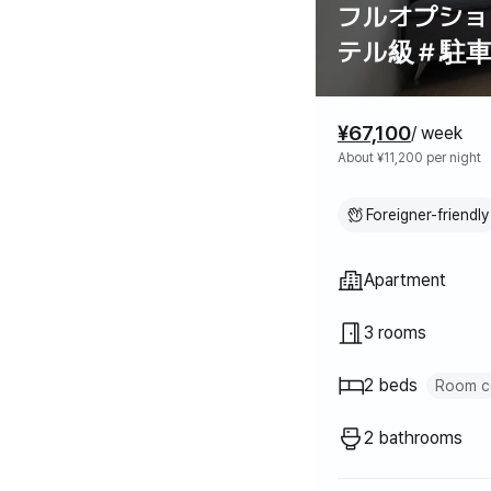
フルオプショ
テル級＃駐
Pricing
¥67,100
/ week
About ¥11,200 per night
Foreigner-friendly
Property typ
Apartment
3 rooms
2 beds
Room co
Queen bed
1
2 bathrooms
Sofa bed
1