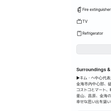
Fire extinguisher
TV
Refrigerator
Surroundings & 
▶キム・ヘ中心代表
金海市内中心部、徒
コストコとマート、
釜山、昌原、金海の
幸せな思い出を築い