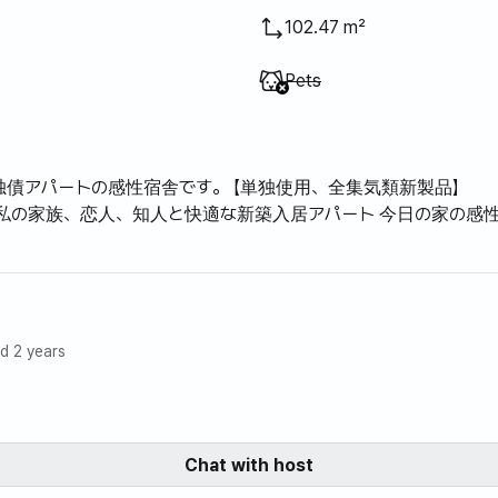
102.47 m²
Unavailable
:
Pets
築独債アパートの感性宿舎です。 【単独使用、全集気類新製品】
私の家族、恋人、知人と快適な新築入居アパート 今日の家の感
ルオプション提供
新製品）
d 2 years
、ベッド（クイーン）システムエアコン4台、ボイラー、ハイブリ
）、冷蔵庫、洗濯機、乾燥台、電気炊飯器、電気ポート、鍋＆フラ
器具、電子レンジ、オーブン、折りたたみ式マットレス3本追加）
ド、クリーナー、引き出しなどオプション提供
Chat with host