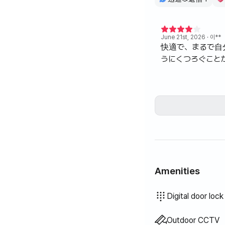
▶その他の注意事
アパートの関係で
June 21st, 2026
· 이**
過度の飲酒と騒音
快適で、まるで自
屋内で絶対禁煙です
うにくつろぐこと
▶予約する前のメッ
Amenities
Bathtub
Bidet
Hair dryer
Topper · Foldable mat
Blinds
Blackout curtains
Broom
Fabric softener
Trash bags
Vacuum cleaner
Electric kettle
Rice cooker
Cooking tools (board, 
Pots & pans
Basic tableware (bowl
Elevator
Free fitness center
Clothing rack
Floor dining table
Sofa bed
Fan
Electric boiler
Wired internet
Drying rack
Iron
Unavailable: Filtere
Unavailable: Body w
Unavailable: Shampoo
Unavailable: Soap
Unavailable: Toilet p
Unavailable: Toothbr
Unavailable: Toothpa
Unavailable: Towels
Unavailable: Laundry
Unavailable: Dish so
Unavailable: Food wa
Unavailable: Dish clo
Unavailable: Scrub s
Unavailable: Outdoo
Unavailable: Swimmin
Unavailable: Free sh
Unavailable: Spa · Wh
Unavailable: Jacuzzi 
Unavailable: Terrace
Unavailable: Kerosen
Unavailable: LPG gas
Unavailable: Renewab
Unavailable: Projecto
Unavailable: Washer
Unavailable
Unavailable
Unavailable
Unavailable
Unavailable
Unavailable
:
:
:
:
:
:
Washing machin
Bedding provide
Extra bedding av
Air conditioner
Boiler (city gas)
Dining table & ch
Wardrobe
Sofa
Desk
Dryer
Shared gas stove
Shared refrigera
Shared microwa
Shared washing
Shared dryer
Digital door lock
Outdoor CCTV