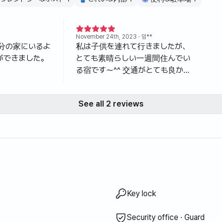
項
、階段騒音や夜間騒音への苦情が発生する可能性があります。
November 24th, 2023
· 임**
は控えてください。
分の家にいるよ
私は子供を連れて行きましたが、
。 🚭
ができました。
とても素晴らしい一週間住んでい
る宿です〜^^ 交通がとても良かっ
セージで協議後利用可能にしてください:)
たし、コストコアウトレットウォ
ーターパーク釜山名地スターフィ
See all 2 reviews
ールド多大浦昌原鎮海が私のア
パートから15分であれば移動可能
で本当に良かったし、きれいで、
我が家のようにすべてが備えられ
ていてとても快適でした:) 金海の
中心にあり、新築アパートの独占
に見やすい素敵なアパートです。
すべての家具家電ベッドソファキ
tress
knife, scissors, etc.)
s, cups, etc.)
d showerhead
ash
 · Conditioner
aper
ush
ste
 detergent
ap
ste bags
th
ponge
r BBQ
g pool
ared sauna
irlpool
· Hinoki bath
e heating
le energy
r
-dryer combo
e
d
ailable
airs
 · Induction
tor
ve
 machine
Key lock
ッチンエグゼクティブは新製品
で、ホテルやレジデンスより快適
Security office · Guard