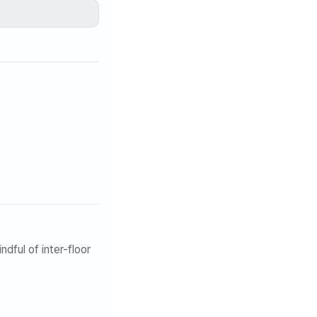
を感じる空間になり
ッドクックトップ（電
ン、ボウル、皿、ス
スルーム、カーテン、
た新製品で快適な環
dful of inter-floor
ません。