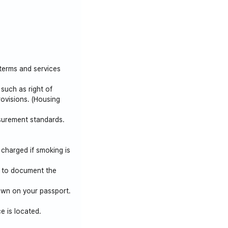
追加時の追加費用や寝
さい。
 terms and services
such as right of
rovisions. (Housing
やマート、映画館、食
asurement standards.
 charged if smoking is
t to document the
own on your passport.
e is located.