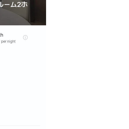
ルーム2ホ
th
 per night