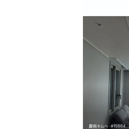
慶南キムヘ
· #15864