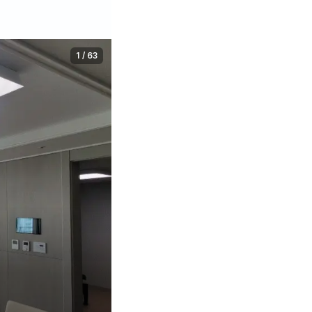
1
/
63