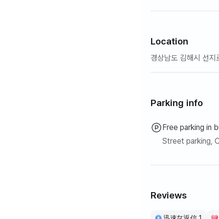
＃他の宿泊施設とは
境を提供します。
●●●●●●●●●
Location
＃短期賃貸商品で
경상남도 김해시 선지
必要消耗品は個人
また、クイーンベッ
寝具類を事前にお
Parking info
基本8名基準金額
◇◇◇◇◇◇◇◇◇
Free parking in b
Street parking, O
ㅇ準備期間は1日
ㅇ最低7日以上3,
▶交通
金海市内中心、徒歩
Reviews
食堂が近く、生活
釜山、昌原、金海
迅速な返信 1