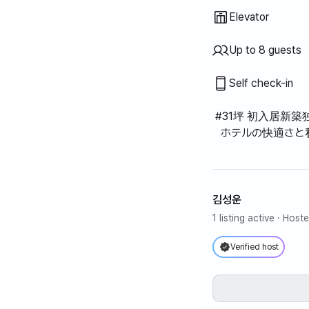
Elevator
Up to 8 guests
Self check-in
#31坪 初入居新
ホテルの快適さと
りたいです。
●生活に必要なフ
（すべての詐欺
김성운
1 listing active
· Hoste
ㅇテレビ、ソファ
（電気/ガス兼用
Verified host
皿、スザー、調理
ーテン、ブライン