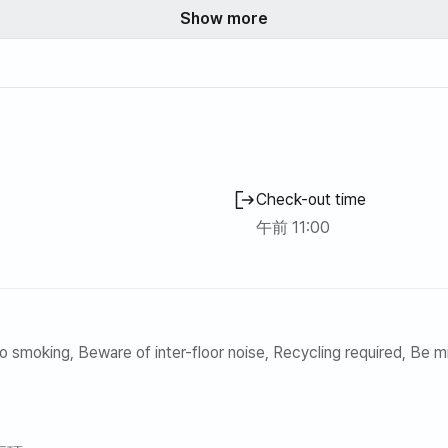
築独債アパートの感性宿舎です。 【単独使用、全集気類新製品】
Show more
の家族、恋人、知人と快適な新築入居アパート 今日の家の感性
オプション提供
製品）
ベッド（クイーン）システムエアコン4台、ボイラー、ハイブリ
Check-out time
蔵庫、洗濯機、乾燥台、電気炊飯器、電気ポート、鍋＆フライパ
子レンジ、オーブン、折りたたみ式マットレス3個追加）、ドレ
午前 11:00
ナー、引き出しなどオプション提供
異なり、23年11月にすべての製品を新品に新製品として購入し
o smoking, Beware of inter-floor noise, Recycling required, Be min
□□□□□□□□□□□□□□
、タオル休憩洗剤洗面器具衛生用品生必品など消耗品は提供され
的にご用意お願い致します。