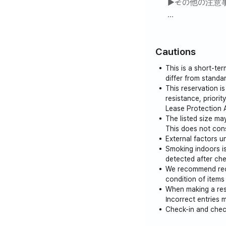
▶その他の注意
また、クイーンベッ
具類を事前にお願い
アパートの関係
基本8名基準金額で
過度の飲酒と騒
◇◇◇◇◇◇◇◇◇
Cautions
屋内で絶対禁煙で
This is a short-te
ㅇ準備期間は1日
ご予約の前にメ
differ from stand
ㅇ最低7日以上3,
This reservation i
resistance, priori
▶交通
Lease Protection Ac
金海市内中心、徒歩
The listed size ma
This does not cons
堂が近く、生活環
External factors un
釜山、昌原、金海の
Smoking indoors is 
detected after ch
▶その他の注意事項
We recommend reco
アパートの関係で
condition of items
When making a res
過度の飲酒と騒音は
Incorrect entries m
屋内で絶対禁煙です。
Check-in and check