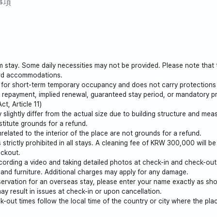
事項
ド1台、ソファ1台、折りたたみ式マットレス3本ですので、人員
します。
で、階段騒音や夜間騒音への苦情が発生する可能性があります。
、人員追加時に追加費用発生しますので、あらかじめご相談くだ
音は控えてください。
◇●●●●●●♡♡♡♡♡
す。 🚭
rm stay. Some daily necessities may not be provided. Please note that
必要
ッセージでお問い合わせのうえご利用いただけます
ard accommodations.
4ヶ月利用可能
s for short-term temporary occupancy and does not carry protections 
ty repayment, implied renewal, guaranteed stay period, or mandatory p
t, Article 11)
5分以内 15分以内にICが位置しており、交通が便利でコストコ
y slightly differ from the actual size due to building structure and me
titute grounds for a refund.
境と休憩空間に最適
related to the interior of the place are not grounds for a refund.
ホットプルの至る所で幸せな思い出を築いてください。
strictly prohibited in all stays. A cleaning fee of KRW 300,000 will be
eckout.
rding a video and taking detailed photos at check-in and check-ou
、階段騒音や夜間騒音への苦情が発生する可能性があります。
 and furniture. Additional charges may apply for any damage.
ervation for an overseas stay, please enter your name exactly as sh
控えてください。
ay result in issues at check-in or upon cancellation.
 🚭
-out times follow the local time of the country or city where the plac