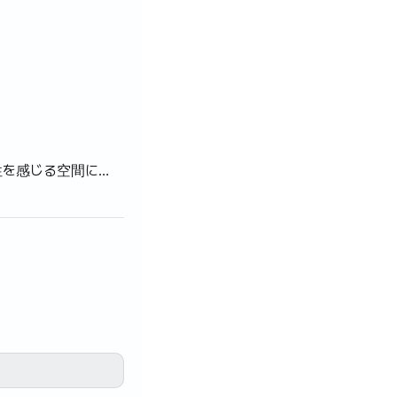
性を感じる空間にな
ッドクックトップ
イパン、ボウル、
、ドレスルーム、カ