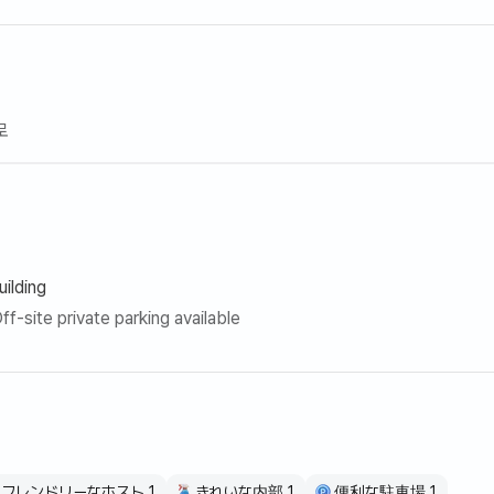
異なり、23年11月にすべての製品を新品に新製品として購入し
●□□□□□□□□□□□□□□
、タオル休憩洗剤洗面器具衛生用品生必品など消耗品は提供され
로
的にご用意お願い致します。
ド1台、ソファ1台、折りたたみ式マットレス3本ですので、人員
願いします。
で、人員追加時に追加費用発生しますので、あらかじめご相談くだ
◇●●●●●●♡♡♡♡♡
uilding
ff-site private parking available
必要
4ヶ月利用可能
5分以内 15分以内にICが位置しており、交通が便利でコストコ
環境と休憩空間に最適
のホットプルの至る所で幸せな思い出を築いてください。
フレンドリーなホスト 1
きれいな内部 1
便利な駐車場 1