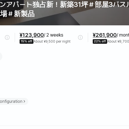
ンアパート独占新！新築31坪＃部屋3バス
車場＃新製品
¥123,900
¥261,900
/ 2 weeks
/ mon
15% off
About ¥9,500 per night
22% off
About ¥8,700
e
nfiguration