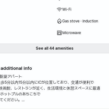
で手頃な価格も良かったです。
私の家のようにホストの細心の配
Wi-Fi
慮があちこちに埋められます 私の
家のように快適に楽しい時間を過
Gas stove · Induction
ごしました〜 釜山の金海に宿舎
を持って行く予定であればまた滞
Microwave
在したいです。 周りに強烈で
す！ ~^^
See all 44 amenities
additional info
新築アパート
歩5分以内15分以内にICが位置しており、交通が便利で
映画館、レストランが近く、生活環境と休憩スペースに最適
ホットプルのあちこちで
てください。