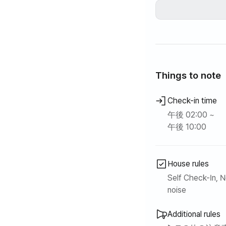
#31坪 初入居新
ホテルの快適さと私
たいです。
●生活に必要なフル
（すべての詐欺新
Things to note
ㅇテレビ、ソファ、
Check-in time
気/ガス兼用）、冷
ザー、調理器具、電
午後 02:00 ~
ブラインド、クリー
午後 10:00
＃他の宿泊施設とは
境を提供します。
House rules
Self Check-In, N
●●●●●●●●●●
noise
＃短期賃貸商品で
必要消耗品は個人
Additional rules