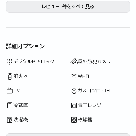
ようです。
レビュー1件をすべて見る
詳細オプション
ドライヤー
遮光カーテン
生ごみ袋
ごみ袋
布巾
スポンジ
電気ケトル
調理器具（まな板・包丁・はさみ等）
鍋・フライパン
基本食器（皿・カップ等）
扇風機
物干しラック
洗濯乾燥機一体型
利用不可: バスタブ
利用不可: ウォシュレット
利用不可: 浄水シャワー
利用不可: ボディソープ
利用不可: シャンプー・リンス
利用不可: 石鹸
利用不可: トイレットペーパー
利用不可: 歯ブラシ
利用不可: 歯磨き粉
利用不可: タオル
利用不可: トッパー・折りたたみマットレス
利用不可: ブラインド
利用不可: ほうき
利用不可: 洗濯洗剤
利用不可: 柔軟剤
利用不可: 食器用洗剤
利用不可: 掃除機
利用不可: 炊飯器
利用不可: 屋外バーベキュー設備
利用不可: エレベーター
利用不可: 無料フィットネス
利用不可: プール
利用不可: 無料共用サウナ
利用不可: スパ・ワールプール
利用不可: ジャグジー・ヒノキ風呂
利用不可: テラス
利用不可: ハンガーラック
利用不可: 座卓
利用不可: ソファベッド
利用不可: 電気ボイラー
利用不可: 灯油暖房
利用不可: LPGガス
利用不可: 再生可能エネルギー
利用不可: プロジェクター
利用不可: 有線インターネット
利用不可: アイロン
利用不可
利用不可
利用不可
利用不可
利用不可
利用不可
利用不可
利用不可
:
:
:
:
:
:
:
:
寝具あり
追加寝具あり
エアコン
ボイラー（都市ガス）
ダイニングテーブル・椅子
クローゼット
ソファ
鍵式ロック
警備室・警備員
共用ガスコンロ・IH
共用冷蔵庫
共用電子レンジ
共用洗濯機
共用乾燥機
デスク
デジタルドアロック
屋外防犯カメラ
消火器
Wi-Fi
TV
ガスコンロ・IH
冷蔵庫
電子レンジ
洗濯機
乾燥機