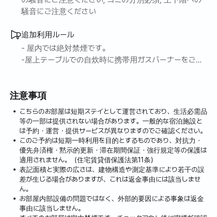
騒音にご注意ください
追加利用ルール
- 屋内では絶対禁煙です。
-屋上テーブルでの自炊時に携帯用ガスバーナーをご利
用いただき、炭の使用は火災予防のため禁止します。
- ごみ分離収集日は月収金6時以降です。 指定の日に
注意事項
是非お願いします。
こちらのお部屋は短期ステイとして運営されており、生活必需品
等の一部は提供されない場合があります。一般的な宿泊施設と
は予約・運営・提供サービスが異なりますのでご確認ください。
このご予約は短期一時利用を目的とするものであり、対抗力・
優先弁済権・黙示的更新・滞在期間保証・強行規定等の保護は
適用されません。（住宅賃貸借保護法第11条）
表記面積と実際の広さは、建物構造や測定基準により若干の誤
差が生じる場合がありますが、これは返金事由には該当しませ
ん。
お部屋内部設備の問題ではなく、外部的要因による事象は返金
事由に該当しません。