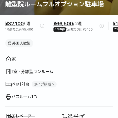
離型院ルームフルオプション駐車場
料金情報
¥32,100
¥66,500
¥
/ 週
/ 2週
1泊あたり約 ¥5,400
6%お得
1泊あたり約 ¥5,100
7
外国人歓迎
間取り
家
1室 · 分離型ワンルーム
ベッド1台
タイプ構成
クイーンベッド
1
バスルーム1つ
利用不可
:
エレベーター
26.44 m²