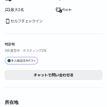
利用不可
:
最大2名
ペット
セルフチェックイン
박은하
3件運営中
· ホスティング2年
本人確認済みホスト
チャットで問い合わせる
所在地