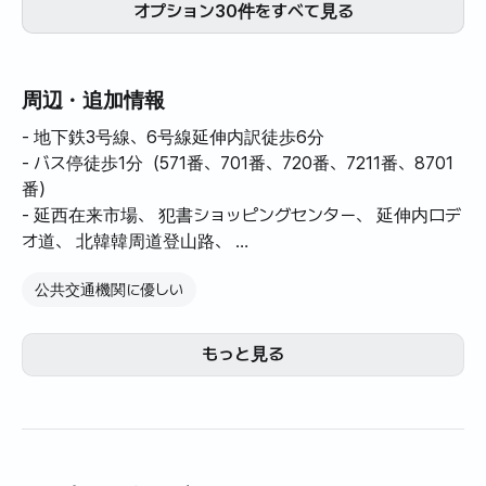
オプション30件をすべて見る
周辺・追加情報
- 地下鉄3号線、6号線延伸内訳徒歩6分
- バス停徒歩1分（571番、701番、720番、7211番、8701
番）
- 延西在来市場、 犯書ショッピングセンター、 延伸内ロデ
オ道、 北韓韓周道登山路、
香林公園など徒歩移動
公共交通機関に優しい
- 銀平ロッテモール、 銀平成母病院、 応岩イマート、
NC百貨店車両 10-15分内外
-コンビニエンスストア、スーパー30秒
もっと見る
- 周辺の見どころ :
- ウンピョン韓屋村、鎮関寺、西陵車10分
- 北朝鮮山国立公園、故郷スターフィールドなど車両20分
以内