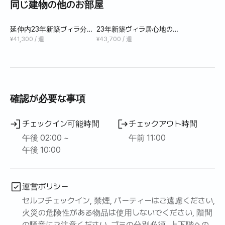
同じ建物の他のお部屋
- 北朝鮮山周り道入口徒歩10分
- 景福宮、新村、弘大、鍾路公共交通機関から30分以内
延伸内23年新築ヴィラ分離
23年新築ヴィラ居心地の良
型院ルームフルオプション2
い2ルームフルオプション延
¥41,300 / 週
¥43,700 / 週
- 23年6月に竣工された新築1.5ルームです。
階無料駐車場
伸内訳税権3階
- 3号線、6号線延伸内訳徒歩でバス停1分距離で東西南北
どこへでも高速移動が可能です。
- テレビ、ベッド、ソファ、テーブル、作り付けのワードロ
ーブなどの家具、流し台、台所用具が用意されており、個
確認が必要な事項
人物品のみ持ってきてください。
- 4階の屋上に屋外テーブルとベンチがあり、北朝鮮の山の
チェックイン可能時間
チェックアウト時間
景色を眺めながらリラックスできます。
午後 02:00 ~
午前 11:00
あります。
午後 10:00
運営ポリシー
セルフチェックイン, 禁煙, パーティーはご遠慮ください,
火災の危険性がある物品は使用しないでください, 階間
の騒音にご注意ください, ゴミの分別必須, 上下階への