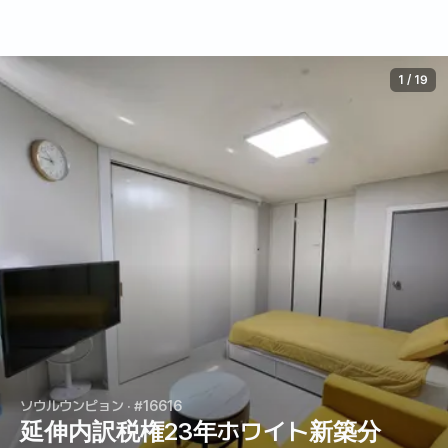
1
/
19
ソウルウンピョン
· #16616
延伸内訳税権23年ホワイト新築分