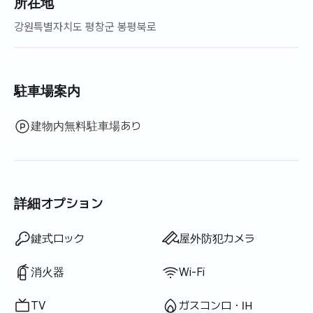
所在地
강원특별자치도 평창군 봉평북로
駐車場案内
建物内無料駐車場あり
詳細オプション
ドライヤー
遮光カーテン
食器用洗剤
布巾
スポンジ
掃除機
電気ケトル
炊飯器
調理器具（まな板・包丁・はさみ等）
鍋・フライパン
基本食器（皿・カップ等）
屋外バーベキュー設備
プール
テラス
ハンガーラック
電気ボイラー
利用不可: バスタブ
利用不可: ウォシュレット
利用不可: 浄水シャワー
利用不可: ボディソープ
利用不可: シャンプー・リンス
利用不可: 石鹸
利用不可: トイレットペーパー
利用不可: 歯ブラシ
利用不可: 歯磨き粉
利用不可: タオル
利用不可: トッパー・折りたたみマットレス
利用不可: ブラインド
利用不可: ほうき
利用不可: 洗濯洗剤
利用不可: 柔軟剤
利用不可: 生ごみ袋
利用不可: ごみ袋
利用不可: エレベーター
利用不可: 無料フィットネス
利用不可: 無料共用サウナ
利用不可: スパ・ワールプール
利用不可: ジャグジー・ヒノキ風呂
利用不可: 座卓
利用不可: ソファベッド
利用不可: 扇風機
利用不可: 灯油暖房
利用不可: LPGガス
利用不可: 再生可能エネルギー
利用不可: プロジェクター
利用不可: 有線インターネット
利用不可: 物干しラック
利用不可: アイロン
利用不可: 洗濯乾燥機一体型
利用不可
利用不可
利用不可
利用不可
利用不可
利用不可
利用不可
利用不可
利用不可
利用不可
利用不可
利用不可
:
:
:
:
:
:
:
:
:
:
:
:
エアコン
ダイニングテーブル・椅子
ソファ
デジタルドアロック
警備室・警備員
洗濯機
乾燥機
共用ガスコンロ・IH
共用冷蔵庫
共用電子レンジ
共用乾燥機
追加寝具あり
ボイラー（都市ガス）
クローゼット
デスク
鍵式ロック
屋外防犯カメラ
消火器
Wi-Fi
TV
ガスコンロ・IH