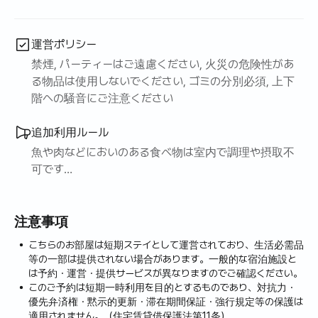
運営ポリシー
禁煙, パーティーはご遠慮ください, 火災の危険性があ
る物品は使用しないでください, ゴミの分別必須, 上下
階への騒音にご注意ください
追加利用ルール
魚や肉などにおいのある食べ物は室内で調理や摂取不
可です
屋内で絶対禁煙です
長期間宿泊施設を空にする場合は、お知らせくださ
注意事項
い。
こちらのお部屋は短期ステイとして運営されており、生活必需品
等の一部は提供されない場合があります。一般的な宿泊施設と
は予約・運営・提供サービスが異なりますのでご確認ください。
このご予約は短期一時利用を目的とするものであり、対抗力・
優先弁済権・黙示的更新・滞在期間保証・強行規定等の保護は
適用されません。（住宅賃貸借保護法第11条）