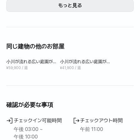
もっと見る
同じ建物の他のお部屋
小川が流れる広い庭園があ
小川が流れる広い庭園があ
る森の中のペンション団地4
る森の中のペンション団地2
¥59,900 / 週
¥41,900 / 週
人部屋
人部屋B
確認が必要な事項
チェックイン可能時間
チェックアウト時間
午後 03:00 ~
午前 11:00
午後 10:00