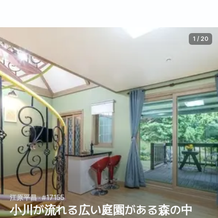
1
/
20
江原平昌
· #17155
小川が流れる広い庭園がある森の中