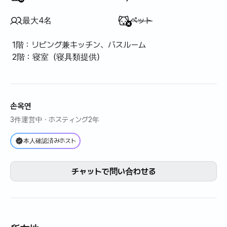
利用不可
:
最大4名
ペット
1階：リビング兼キッチン、バスルーム
2階：寝室（寝具類提供）
손옥연
3件運営中
· ホスティング2年
本人確認済みホスト
チャットで問い合わせる