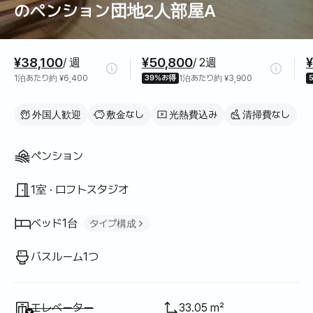
のペンション団地2人部屋A
料金情報
¥38,100
¥50,800
¥
/ 週
/ 2週
1泊あたり約 ¥6,400
39%お得
1泊あたり約 ¥3,900
外国人歓迎
敷金なし
光熱費込み
清掃費なし
間取り
ペンション
1室 · ロフトスタジオ
ベッド1台
タイプ構成
クイーンベッド
1
バスルーム1つ
利用不可
:
エレベーター
33.05 m²