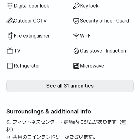
また行くことができるかもしれま
Bathtub
Bidet
Towels
Blackout curtains
Electric kettle
Cooking tools (board, knife, scissors, etc.)
Pots & pans
Basic tableware (bowls, cups, etc.)
Elevator
Free fitness center
Terrace
Clothing rack
Electric boiler
Unavailable: Hair dryer
Unavailable: Filtered showerhead
Unavailable: Body wash
Unavailable: Shampoo · Conditioner
Unavailable: Soap
Unavailable: Toilet paper
Unavailable: Toothbrush
Unavailable: Toothpaste
Unavailable: Topper · Foldable mattress
Unavailable: Blinds
Unavailable: Broom
Unavailable: Laundry detergent
Unavailable: Fabric softener
Unavailable: Dish soap
Unavailable: Food waste bags
Unavailable: Trash bags
Unavailable: Dish cloth
Unavailable: Scrub sponge
Unavailable: Vacuum cleaner
Unavailable: Rice cooker
Unavailable: Outdoor BBQ
Unavailable: Swimming pool
Unavailable: Free shared sauna
Unavailable: Spa · Whirlpool
Unavailable: Jacuzzi · Hinoki bath
Unavailable: Floor dining table
Unavailable: Sofa bed
Unavailable: Fan
Unavailable: Kerosene heating
Unavailable: LPG gas
Unavailable: Renewable energy
Unavailable: Projector
Unavailable: Wired internet
Unavailable: Drying rack
Unavailable: Iron
Unavailable: Washer-dryer combo
Unavailable
Unavailable
Unavailable
Unavailable
Unavailable
Unavailable
Unavailable
:
:
:
:
:
:
:
Shared washing machine
Shared dryer
Bedding provided
Air conditioner
Dining table & chairs
Wardrobe
Sofa
Desk
Washing machine
Dryer
Shared gas stove · Induction
Shared refrigerator
Shared microwave
Extra bedding available
Boiler (city gas)
Digital door lock
Key lock
せんが、機会があれば、ぜひまた
探して滞在したいと思います。
Outdoor CCTV
Security office · Guard
P.S.チェックアウト当日、警備お
じさんに遅く出会ってルームキー
Fire extinguisher
Wi-Fi
返却して帰ってくれて嬉しかった
です。みんな元気で幸せです！
TV
Gas stove · Induction
Refrigerator
Microwave
See all 31 amenities
Surroundings & additional info
💪 フィットネスセンター：建物内にジムがあります（無
料）
🧺 共用のコインランドリーがございます。