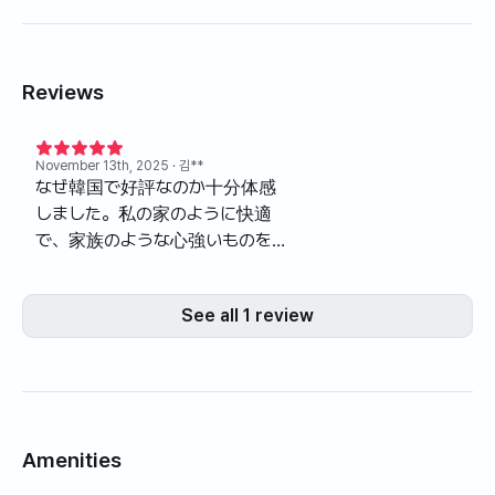
Reviews
November 13th, 2025
· 김**
なぜ韓国で好評なのか十分体感
しました。私の家のように快適
で、家族のような心強いものを与
えます。清潔で静かで深い関心の
サポートを受けるそんな宿泊！代
See all 1 review
表様とスタッフ様、そして清潔さ
を見ていただいたお二人と警備お
じさんまで絶対にオーバーせずシ
ックしたようですが暖かい暖かさ
が感じられる本当に家庭のような
そんな宿舎「ダブルツリーレジデン
Amenities
ス」ありがとうございました。私が