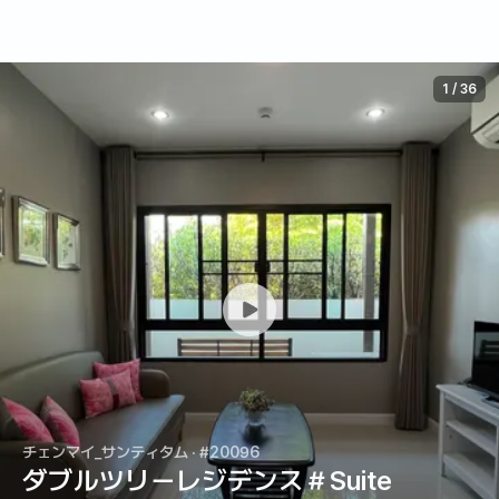
1
/
36
チェンマイ_サンティタム
· #20096
ダブルツリーレジデンス＃Suite