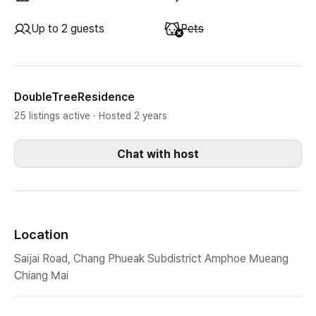
Unavailable
:
Up to 2 guests
Pets
DoubleTreeResidence
25 listings active
· Hosted 2 years
Chat with host
Location
Saijai Road, Chang Phueak Subdistrict Amphoe Mueang
Chiang Mai