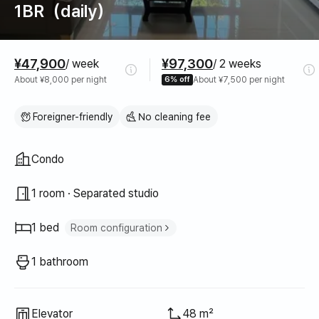
1BR（daily）
Pricing
¥47,900
¥97,300
/ week
/ 2 weeks
About ¥8,000 per night
6% off
About ¥7,500 per night
Foreigner-friendly
No cleaning fee
Property type
Condo
1 room · Separated studio
1 bed
Room configuration
Queen bed
1
1 bathroom
Elevator
48 m²