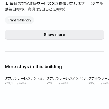
🧹 毎日の客室清掃サービスをご提供いたします。（タオル
は毎日交換、寝具は3日ごとに交換）
Transit‑friendly
DoubleTree Residences はサンティサムにあるコンドミニ
アムで、建物と部屋は非常によく整備されており、快適な
宿泊施設です。
Show more
スタッフは非常にフレンドリーで、滞在中に何か不都合が
生じてもすぐに対応してくれます。
サンティタムに位置するため、お手頃なローカルライフス
タイルをお楽しみいただけます。マヤモールからも近く、ニ
マンヘミンや旧市街エリアまで徒歩圏内です。
More stays in this building
コンドミニアムにはプールはありませんが、フィットネスセ
ンターとヨーロッパ風の共有スペースがあり、自由にご利
ダブルツリーレジデンス＃St
ダブルツリーレジデンス#St
ダブルツリーレ
用いただけます。
andard Balcony 2nd
andard Plus 3th#N
te2BR503(Mo
¥23,000 / week
¥20,300 / week
¥35,600 / wee