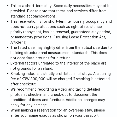
ん。）
This is a short-term stay. Some daily necessities may not be
🚭 屋内は禁煙です。
provided. Please note that terms and services differ from
⚠️ 返金可能なデポジットは、チェックアウト日から最
standard accommodations.
This reservation is for short-term temporary occupancy and
大1週間ほどかかる場合があります。宿泊施設の状態を
does not carry protections such as right of resistance,
確認後、破損や不具合などの問題がなければ、送金サ
priority repayment, implied renewal, guaranteed stay period,
ービスを通じて韓国通貨（KRW）で返金されます。
or mandatory provisions. (Housing Lease Protection Act,
📜 1ヶ月（29泊）以上ご滞在のお客様はチェックイン
Article 11)
当日に長期滞在者申告（TM30）のためパスポートのコ
The listed size may slightly differ from the actual size due to
building structure and measurement standards. This does
ピーをご提出いただきますので予めご了承ください。
not constitute grounds for a refund.
External factors unrelated to the interior of the place are
not grounds for a refund.
Smoking indoors is strictly prohibited in all stays. A cleaning
fee of KRW 300,000 will be charged if smoking is detected
after checkout.
We recommend recording a video and taking detailed
photos at check-in and check-out to document the
condition of items and furniture. Additional charges may
apply for any damage.
When making a reservation for an overseas stay, please
enter your name exactly as shown on your passport.