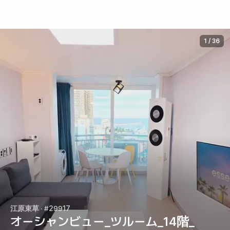
1
/
36
江原束草
· #29917
オーシャンビュー_ツルーム_14階_