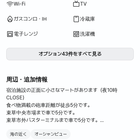
自体は古いですが、
Wi-Fi
TV
良くて内部はリモ
いてすっきりして
ガスコンロ・IH
冷蔵庫
いきます^^
電子レンジ
洗濯機
オプション43件をすべて見る
周辺・追加情報
宿泊施設の正面に小さなマートがあります（夜10時
CLOSE）
食べ物満載の砲車距離が徒歩5分です。
束草中央市場まで車で5分です。
束草市外バスターミナルまで車で5分です。
近くのイマートとハナロマートが車で10分です。
海の近く
オーシャンビュー