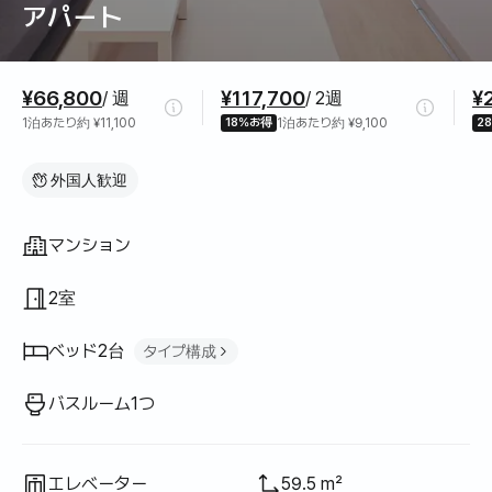
アパート
料金情報
¥66,800
¥117,700
¥
/ 週
/ 2週
1泊あたり約 ¥11,100
18%お得
1泊あたり約 ¥9,100
2
外国人歓迎
間取り
マンション
2室
ベッド2台
タイプ構成
クイーンベッド
1
バスルーム1つ
ソファベッド
1
エレベーター
59.5 m²