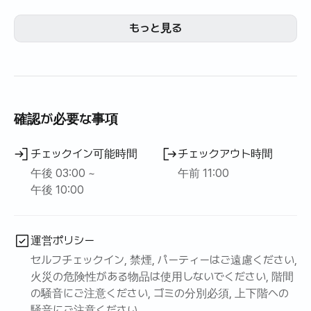
束草の美しい灯台海水浴場の前に位置するふわふわの家で
す。
もっと見る
全15階建ての建物の14階に位置し、窓から見えるパノラマ
の広い海を眺めながらゆったりとした休息を感じられる家
です。
きれいでモダンなインテリア感のあるリビングルームとツー
ルームを含む宿泊施設で、家族単位の旅行者に快適さを提
確認が必要な事項
供します。
素晴らしい自然景観と最短距離のグルメツアーを楽しめま
チェックイン可能時間
チェックアウト時間
す。
午後 03:00 ~
午前 11:00
豪華な円形のテーブルから窓の外に広く広がる束草の沖合
午後 10:00
のゆとりを感じることができます。
ソフトファブリック3人ソファとテーブル、可動サンテンバ
イミTV（無線hdmi適用）、乾燥機、エアコン、ビームプロ
運営ポリシー
ジェクト（usb映画鑑賞可能）、RETRO娯楽ゲーム機
セルフチェックイン, 禁煙, パーティーはご遠慮ください,
（8000以上）利用可能
火災の危険性がある物品は使用しないでください, 階間
の騒音にご注意ください, ゴミの分別必須, 上下階への
騒音にご注意ください