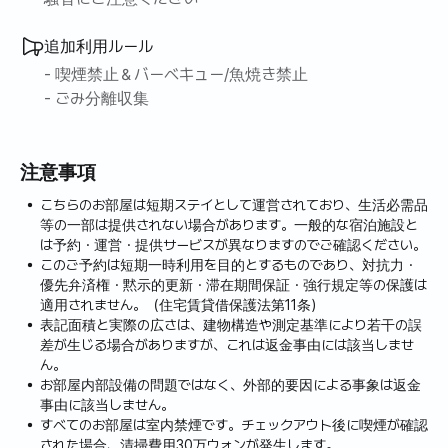
追加利用ルール
- 喫煙禁止＆バーベキュー/魚焼き禁止
- ごみ分離収集
注意事項
こちらのお部屋は短期ステイとして運営されており、生活必需品
等の一部は提供されない場合があります。一般的な宿泊施設と
は予約・運営・提供サービスが異なりますのでご確認ください。
このご予約は短期一時利用を目的とするものであり、対抗力・
優先弁済権・黙示的更新・滞在期間保証・強行規定等の保護は
適用されません。（住宅賃貸借保護法第11条）
表記面積と実際の広さは、建物構造や測定基準により若干の誤
差が生じる場合がありますが、これは返金事由には該当しませ
ん。
お部屋内部設備の問題ではなく、外部的要因による事象は返金
事由に該当しません。
すべてのお部屋は室内禁煙です。チェックアウト後に喫煙が確認
された場合、清掃費用30万ウォンが発生します。