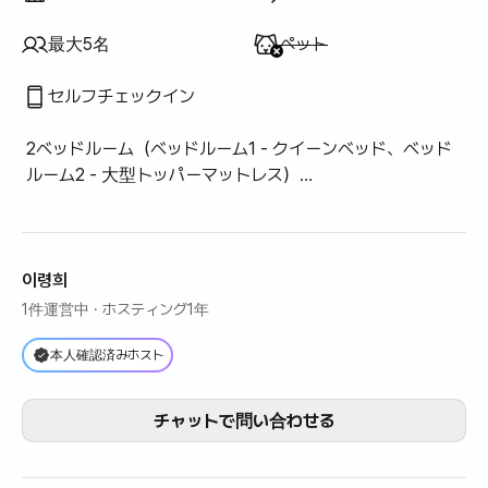
利用不可
:
最大5名
ペット
セルフチェックイン
2ベッドルーム（ベッドルーム1 - クイーンベッド、ベッド
ルーム2 - 大型トッパーマットレス）
リビングルーム1ソファベッド
バスルーム1室
キッチン1台
ランドリールーム1室
이령희
ポーチ1個
1件運営中
· ホスティング1年
本人確認済みホスト
チャットで問い合わせる