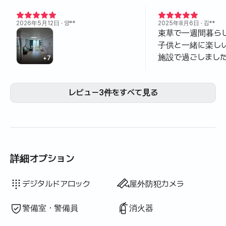
2026年5月12日
· 양**
2025年8月6日
· 김**
束草で一週間暮ら
子供と一緒に楽し
施設で過ごしました
+
7
がとても良いです 
離が近く、海水浴
レビュー3件をすべて見る
です。 ホストが教
トランもたくさんあ
トにもマートエブリ
り、食材を手に入
ました。 散歩コー
活するのにとても
詳細オプション
宿泊施設の状態も
す。 一番良い部分
ウォシュレット
ドライヤー
トッパー・折りたたみマットレス
遮光カーテン
ほうき
洗濯洗剤
柔軟剤
食器用洗剤
生ごみ袋
ごみ袋
布巾
スポンジ
掃除機
電気ケトル
炊飯器
調理器具（まな板・包丁・はさみ等）
鍋・フライパン
基本食器（皿・カップ等）
エレベーター
テラス
ハンガーラック
ソファベッド
扇風機
プロジェクター
物干しラック
利用不可: バスタブ
利用不可: 浄水シャワー
利用不可: ボディソープ
利用不可: シャンプー・リンス
利用不可: 石鹸
利用不可: トイレットペーパー
利用不可: 歯ブラシ
利用不可: 歯磨き粉
利用不可: タオル
利用不可: ブラインド
利用不可: 屋外バーベキュー設備
利用不可: 無料フィットネス
利用不可: プール
利用不可: 無料共用サウナ
利用不可: スパ・ワールプール
利用不可: ジャグジー・ヒノキ風呂
利用不可: 座卓
利用不可: 電気ボイラー
利用不可: 灯油暖房
利用不可: LPGガス
利用不可: 再生可能エネルギー
利用不可: 有線インターネット
利用不可: アイロン
利用不可: 洗濯乾燥機一体型
利用不可
利用不可
利用不可
利用不可
利用不可
利用不可
利用不可
:
:
:
:
:
:
:
乾燥機
寝具あり
追加寝具あり
エアコン
ボイラー（都市ガス）
ダイニングテーブル・椅子
クローゼット
ソファ
鍵式ロック
共用ガスコンロ・IH
共用冷蔵庫
共用電子レンジ
共用洗濯機
共用乾燥機
デスク
デジタルドアロック
屋外防犯カメラ
す。 子供たちと一
です。 洗濯物が出
警備室・警備員
消火器
てもよく使われました。 