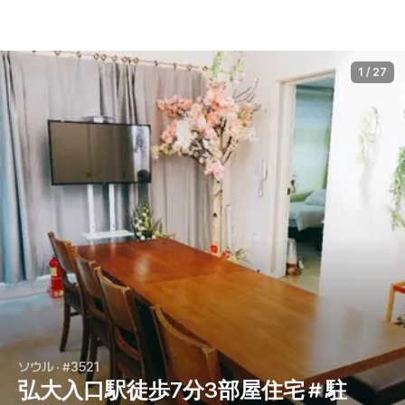
1
/
27
ソウル
· #3521
弘大入口駅徒歩7分3部屋住宅＃駐