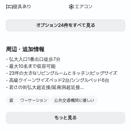
寝具あり
エアコン
オプション24件をすべて見る
周辺・追加情報
- 弘大入口1番出口徒歩7分
- 最大10名まで収容可能
- 23坪の大きなリビングルームとキッチン/ビッグサイズ
- 高級クイーンサイズベッド2台/シングルベッド6台
- 若さの街弘大超近接/延南洞超近接
- 望遠駅、ハプジョン駅、弘大入口駅黄金の三角位置
庭
ワーケーション
公共交通機関に優しい
- 望遠/合政/延南洞/弘大/新村など繁華街まで交通便利
- 徒歩3分の距離コンビニ
- ベッドルーム3室、バスルーム兼トイレ1室、トイレ1室、
もっと見る
キッチン
- 10名用ダイニングテーブル