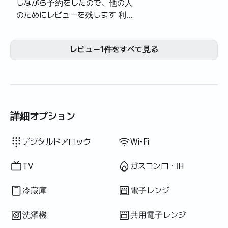
しながら予約をしたので、他の人
のためにレビューを残します 利
点: 1. 位置がよい 望遠市場、漢江
公園/延南洞/弘大前商圏 交通便
レビュー1件をすべて見る
利で徒歩も可能です 2. 10人も眠
ることができます ベッドが多いリ
ビングルームには長いテーブルも
あります 3. 近くに洗濯部屋、カ
フェ、レストランがあります 4. ホ
ストが親切 欠点：1.写真より古い
詳細オプション
古い施設です 旧玉、昔の感性と
は違う感じです 2. 家電製品の故
ドライヤー
遮光カーテン
スポンジ
掃除機
電気ケトル
炊飯器
調理器具（まな板・包丁・はさみ等）
鍋・フライパン
基本食器（皿・カップ等）
ハンガーラック
座卓
扇風機
物干しラック
利用不可: バスタブ
利用不可: ウォシュレット
利用不可: 浄水シャワー
利用不可: ボディソープ
利用不可: シャンプー・リンス
利用不可: 石鹸
利用不可: トイレットペーパー
利用不可: 歯ブラシ
利用不可: 歯磨き粉
利用不可: タオル
利用不可: トッパー・折りたたみマットレス
利用不可: ブラインド
利用不可: ほうき
利用不可: 洗濯洗剤
利用不可: 柔軟剤
利用不可: 食器用洗剤
利用不可: 生ごみ袋
利用不可: ごみ袋
利用不可: 布巾
利用不可: 屋外バーベキュー設備
利用不可: エレベーター
利用不可: 無料フィットネス
利用不可: プール
利用不可: 無料共用サウナ
利用不可: スパ・ワールプール
利用不可: ジャグジー・ヒノキ風呂
利用不可: テラス
利用不可: ソファベッド
利用不可: 電気ボイラー
利用不可: 灯油暖房
利用不可: LPGガス
利用不可: 再生可能エネルギー
利用不可: プロジェクター
利用不可: 有線インターネット
利用不可: アイロン
利用不可: 洗濯乾燥機一体型
利用不可
利用不可
利用不可
利用不可
利用不可
利用不可
利用不可
利用不可
利用不可
利用不可
利用不可
利用不可
利用不可
利用不可
:
:
:
:
:
:
:
:
:
:
:
:
:
:
デスク
鍵式ロック
屋外防犯カメラ
警備室・警備員
消火器
乾燥機
共用ガスコンロ・IH
共用冷蔵庫
共用洗濯機
共用乾燥機
追加寝具あり
ボイラー（都市ガス）
ダイニングテーブル・椅子
クローゼット
ソファ
デジタルドアロック
Wi-Fi
障に悩むことがあります 3. **が
付属していますが、私は新しく買
TV
ガスコンロ・IH
って書いた 4.寝具も改善が必要
に見えます 人ごとに感じる程度
冷蔵庫
電子レンジ
が違って重要に思うのが違うので
ここが大丈夫だと思うかもしれま
洗濯機
共用電子レンジ
せん 参考のみにしてください