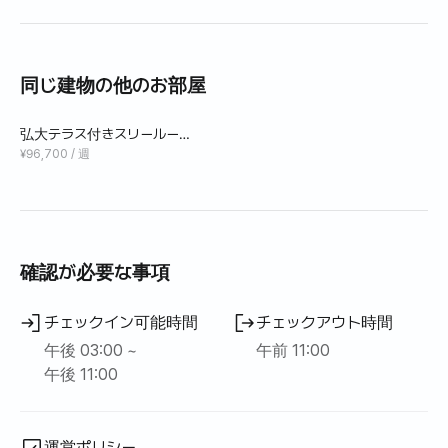
- エアコンの配置とリビングルームの大型エアコンの配置
- 超高速インターネットWi-Fi
その他
同じ建物の他のお部屋
チェックインとチェックアウトはセルフです。
弘大テラス付きスリールーム
チェックインは4時チェックアウトは下記設定上30分単位
2階単独住宅＃ペット可
¥96,700 / 週
に設定する区間がないので11時に設定したが10.30分です～
しかし、清掃状況に応じて迅速なチェックインとチェック
アウトが可能です〜事前にお問い合わせいただきありがと
うございます^^
確認が必要な事項
チェックイン可能時間
チェックアウト時間
午後 03:00 ~
午前 11:00
午後 11:00
運営ポリシー