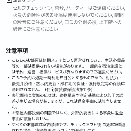
セルフチェックイン, 禁煙, パーティーはご遠慮ください,
火災の危険性がある物品は使用しないでください, 階間
の騒音にご注意ください, ゴミの分別必須, 上下階への
騒音にご注意ください
注意事項
こちらのお部屋は短期ステイとして運営されており、生活必需品
等の一部は提供されない場合があります。一般的な宿泊施設と
は予約・運営・提供サービスが異なりますのでご確認ください。
このご予約は短期一時利用を目的とするものであり、対抗力・
優先弁済権・黙示的更新・滞在期間保証・強行規定等の保護は
適用されません。（住宅賃貸借保護法第11条）
表記面積と実際の広さは、建物構造や測定基準により若干の誤
差が生じる場合がありますが、これは返金事由には該当しませ
ん。
お部屋内部設備の問題ではなく、外部的要因による事象は返金
事由に該当しません。
すべてのお部屋は室内禁煙です。チェックアウト後に喫煙が確認
された場合、清掃費用30万ウォンが発生します。