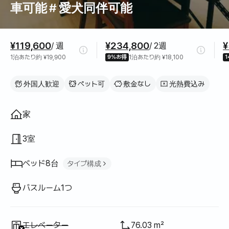
車可能＃愛犬同伴可能
料金情報
¥119,600
¥234,800
¥
/ 週
/ 2週
1泊あたり約 ¥19,900
9%お得
1泊あたり約 ¥18,100
外国人歓迎
ペット可
敷金なし
光熱費込み
間取り
家
3室
ベッド8台
タイプ構成
シングルベッド
2
バスルーム1つ
クイーンベッド
2
二段ベッド
2
利用不可
:
エレベーター
76.03 m²