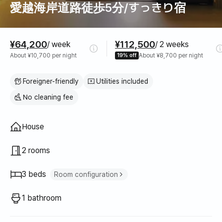
愛越海岸道路徒歩5分/すっきり宿
Pricing
¥64,200
¥112,500
/ week
/ 2 weeks
About ¥10,700 per night
19% off
About ¥8,700 per night
Foreigner-friendly
Utilities included
No cleaning fee
Property type
House
2 rooms
3 beds
Room configuration
Single bed
2
1 bathroom
Super single bed
1