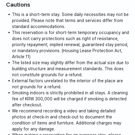
Cautions
金されません。壁紙の損傷など
ホストである私も一ヶ月生きるところなので、私がしばら
修理必要時に請求いたします！）清掃費100万ウォン発
く滞在し、必要なものがあれば、その時、いっぱいにして
This is a short-term stay. Some daily necessities may not be
生！
provided. Please note that terms and services differ from
おいた空間なので、ほとんどないことなく全部あると見れ
standard accommodations.
ばいいです！
This reservation is for short-term temporary occupancy and
周囲がみんな静かで、夕方に大声で発汗してくれないよ
does not carry protections such as right of resistance,
うにしてください❤️
wifiも使用可能で、ottもディズニープラス、ネットフリッ
priority repayment, implied renewal, guaranteed stay period,
クス、クパン、ウェーブ、ティービングなど、みんなで視聴
or mandatory provisions. (Housing Lease Protection Act,
Article 11)
可能です〜！サウンドバーの設置により、もう少し没入感
The listed size may slightly differ from the actual size due to
あふれる映画視聴も可能です。
building structure and measurement standards. This does
not constitute grounds for a refund.
すっきりきれいな新築ヴィラで、エレベーターや玄関cctv
External factors unrelated to the interior of the place are
など安全に滞在できます。駐車場も常に広く利用可能で
not grounds for a refund.
Smoking indoors is strictly prohibited in all stays. A cleaning
す。
fee of KRW 300,000 will be charged if smoking is detected
after checkout.
*電気および暖房使用料金が週10万ウォンを超える場合、
We recommend recording a video and taking detailed
超過分は別途決済されます。
photos at check-in and check-out to document the
condition of items and furniture. Additional charges may
apply for any damage.
**以下の2つが注意してください。**