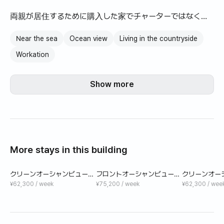
です〜
両親が居住するために購入した家でチャーターではなく売
買で本人所有の家です！ （近くも静かで宿舎自体も静か
Near the sea
Ocean view
Living in the countryside
で、両親一ヶ月生きるのに本当にいいところです。）
Workation
すぐそばにコンビニ2店があり、愛月図書館、愛月体育
館、食堂などの便利な施設が近くにあります。
Show more
アウォルハナロマートとダイソーは車で3分の距離に位置し
ており、韓談ビーチも車で5分で行けます。
私たちの宿泊施設は、一度来て飲む場所ではなく、済州に
来るたびに来て、休むことができるそのような心の暖かい
More stays in this building
空間であることを願っています！
クリーンオーシャンビューツ
フロントオーシャンビュー新
クリーンオー
高内砲口と愛越海岸道路は歩いて通うことができ、台所で
ールーム新築ヴィラ生活イ
築ツールーム住宅生活イン
ールーム新築
¥62,300 / week
¥75,200 / week
¥62,300 / wee
ンフラ良好ビーチ徒歩5分
フラ、ビーチ徒歩5分
ンフラ良好ビ
お皿を洗う時も海の景色を満喫できます〜！
クァクジ海水浴場は車で10分ほどかかり、家にビーチ用品