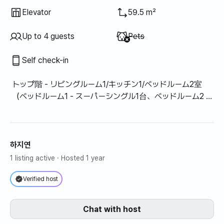
Elevator
59.5 m²
Unavailable
:
Up to 4 guests
Pets
Self check-in
トップ階 - リビングルーム1/キッチン1/ベッドルーム2室
（ベッドルーム1 - スーパーシングル1台、ベッドルーム2 -
シングルベッド2台（エアコン））/リビングルーム（エア
コン）/トイレ1（ビデ設置）/洗濯室（洗濯機、ミニ乾燥
機）
하지연
1 listing active
· Hosted 1 year
Verified host
Chat with host