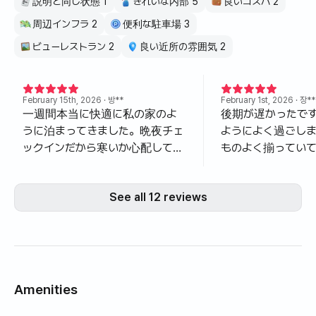
説明と同じ状態 1
きれいな内部 5
良いコスパ 2
周辺インフラ 2
便利な駐車場 3
ビューレストラン 2
良い近所の雰囲気 2
February 15th, 2026
· 방**
February 1st, 2026
· 장**
一週間本当に快適に私の家のよ
後期が遅かったで
うに泊まってきました。晩夜チェ
ようによく過ごし
ックインだから寒いか心配してい
ものよく揃ってい
ましたが、あらかじめ暖房をつけ
も別に買う必要が
てあまりにも暖かく入室しまし
た。毎年済州サル
See all 12 reviews
た。いろんなレビューで見たよう
な場所でした。マ
に、本当にないことなく全部あり
近く、海まで散歩
ますね。一週間を過ごしながら
たです。 5階なの
「こんなことない」と思っていたの
があって楽でした
は一つもありません。だからもっ
が好きなのに私に
と楽で、もっと家のように感じら
した、夜空の星を
Amenities
れたようです。 ああ！そして冷蔵
ります。 利点: 多