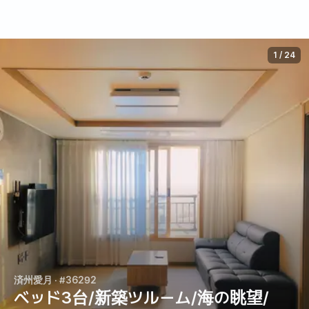
1
/
24
済州愛月
· #36292
ベッド3台/新築ツルーム/海の眺望/