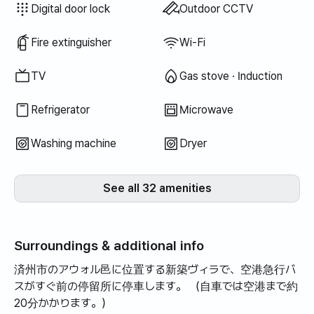
庫に用意してくださった味噌と醤
あります。歩くの
Bidet
Hair dryer
Dish cloth
Scrub sponge
Vacuum cleaner
Electric kettle
Rice cooker
Cooking tools (board, knife, scissors, etc.)
Pots & pans
Basic tableware (bowls, cups, etc.)
Elevator
Clothing rack
Fan
LPG gas
Wired internet
Drying rack
Unavailable: Bathtub
Unavailable: Filtered showerhead
Unavailable: Body wash
Unavailable: Shampoo · Conditioner
Unavailable: Soap
Unavailable: Toilet paper
Unavailable: Toothbrush
Unavailable: Toothpaste
Unavailable: Towels
Unavailable: Topper · Foldable mattress
Unavailable: Blinds
Unavailable: Blackout curtains
Unavailable: Broom
Unavailable: Laundry detergent
Unavailable: Fabric softener
Unavailable: Dish soap
Unavailable: Food waste bags
Unavailable: Trash bags
Unavailable: Outdoor BBQ
Unavailable: Free fitness center
Unavailable: Swimming pool
Unavailable: Free shared sauna
Unavailable: Spa · Whirlpool
Unavailable: Jacuzzi · Hinoki bath
Unavailable: Terrace
Unavailable: Floor dining table
Unavailable: Sofa bed
Unavailable: Electric boiler
Unavailable: Kerosene heating
Unavailable: Renewable energy
Unavailable: Projector
Unavailable: Iron
Unavailable: Washer-dryer combo
Unavailable
Unavailable
Unavailable
Unavailable
Unavailable
Unavailable
Unavailable
Unavailable
Unavailable
:
:
:
:
:
:
:
:
:
Bedding provided
Air conditioner
Dining table & chairs
Wardrobe
Sofa
Desk
Key lock
Security office · Guard
Shared gas stove · Induction
Shared refrigerator
Shared microwave
Shared washing machine
Shared dryer
Extra bedding available
Boiler (city gas)
Digital door lock
Outdoor CCTV
油は本当に最高でした。実は家で
が快適。生活の利
ご飯を食べる計画を立てていませ
次回も利用する気持
Fire extinguisher
Wi-Fi
んでした。必要ならラーメンくら
点：ワードローブ
い煮込んで食べるつもりだったの
ません。ワードロ
TV
Gas stove · Induction
に、ホスト様がおばあちゃんが直
が必要。 ベビーベッドシーツが頻
接漬けた味噌なのに味噌チゲ煮て
繁に落ちる。ガス
Refrigerator
Microwave
食べたら美味しいだろうとオスス
ない。洗濯室の清
メをして食べましたが、嘘ひとつ
が必要。
Washing machine
Dryer
も保たずにとても美味しかった
し、家族全員一致で二度の外食
メニューをもう一度食べた。味噌
See all 32 amenities
チゲイチオシ！ 私は朝に煮込ん
で調味料と一緒に食べるのでとて
もおいしいですㅎㅎ ホスト様の配
Surroundings & additional info
慮で一週間とても楽に、そして楽
済州市のアウォル邑に位置する新築ヴィラで、空港急行バ
しくよく休んでいきます。感謝の
スがすぐ前の停留所に停車します。 （自車では空港まで約
意で最大限に留まった跡を残さず
20分かかります。）
に来ました。いつも幸せで健康的