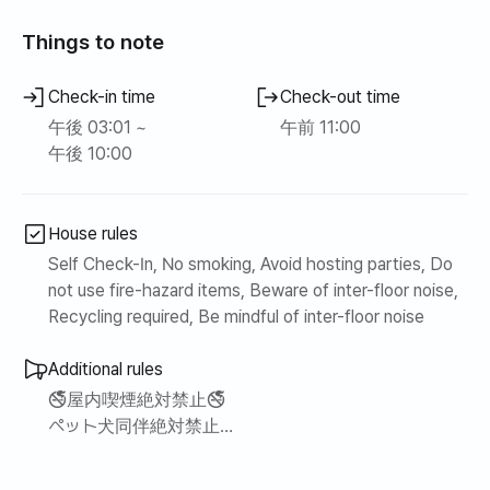
（パラソル、マットなど）を備えており、海水浴場で休み
Things to note
が可能です。
本当に静かでロケーションが良くて一ヶ月暮らしにイチオ
Check-in time
Check-out time
シの宿です。
午後 03:01 ~
午前 11:00
午後 10:00
宿泊施設は2部屋、トイレ1
部屋1には、大きなベッドとデスク、スタンドがあり、部屋
2にはシングルベッド2台、化粧台、ジャンクションがあり
House rules
ます。
Self Check-In, No smoking, Avoid hosting parties, Do
not use fire-hazard items, Beware of inter-floor noise,
（宿舎は4人目安で、電装板、暖炉温風機、扇風機もあり
Recycling required, Be mindful of inter-floor noise
ます。）
Additional rules
システムエアコンはリビングルームと部屋2（お部屋）にあ
🚭屋内喫煙絶対禁止🚭
り、
ペット犬同伴絶対禁止
ダイニングテーブル、冷蔵庫、洗濯機、ミニ乾燥機があり
ます。
（摘発時にすぐに退室処理され、残りの期間費用は返