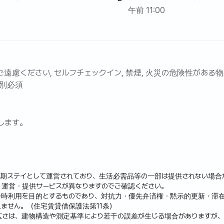
午前 11:00
遠慮ください, セルフチェックイン, 禁煙, 火災の危険性がある
分別必須
します。
短期ステイとして運営されており、生活必需品等の一部は提供されない場合
・運営・提供サービスが異なりますのでご確認ください。
一時利用を目的とするものであり、対抗力・優先弁済権・黙示的更新・滞
ません。（住宅賃貸借保護法第11条）
広さは、建物構造や測定基準により若干の誤差が生じる場合がありますが、