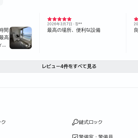
2026年3月7日
· 장**
2
時間
最高の場所、便利な設備
 最高
ィ、
+
2
レビュー4件をすべて見る
丁・はさみ等）
等）
ー
プ
・リンス
ペーパー
折りたたみマットレス
キュー設備
トネス
ウナ
ルプール
・ヒノキ風呂
ック
ド
ー
ネルギー
ター
ク
一体型
ガス）
ブル・椅子
IH
ック
鍵式ロック
警備室・警備員