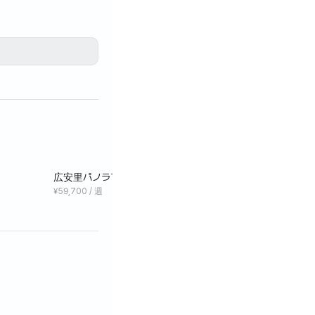
広安里パノラマオーシャンビュー11階
ドロー
¥59,700 / 週
¥69,20