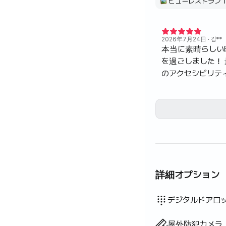
ビューレストラン 1
2026年7月24日
· 김**
本当に素晴らしい
を過ごしました！
のアクセシビリテ
最高の眺望！！
詳細オプション
ウォシュレット
ドライヤー
ブラインド
遮光カーテン
ほうき
洗濯洗剤
食器用洗剤
生ごみ袋
ごみ袋
布巾
スポンジ
電気ケトル
炊飯器
調理器具（まな板・包
鍋・フライパン
基本食器（皿・カップ
エレベーター
座卓
有線インターネット
利用不可: バスタブ
利用不可: 浄水シャワ
利用不可: ボディソー
利用不可: シャンプー
利用不可: 石鹸
利用不可: トイレット
利用不可: 歯ブラシ
利用不可: 歯磨き粉
利用不可: タオル
利用不可: トッパー・
利用不可: 柔軟剤
利用不可: 掃除機
利用不可: 屋外バーベ
利用不可: 無料フィッ
利用不可: プール
利用不可: 無料共用サ
利用不可: スパ・ワー
利用不可: ジャグジー
利用不可: テラス
利用不可: ハンガーラ
利用不可: ソファベッ
利用不可: 扇風機
利用不可: 電気ボイラ
利用不可: 灯油暖房
利用不可: LPGガス
利用不可: 再生可能エ
利用不可: プロジェク
利用不可: 物干しラッ
利用不可: アイロン
利用不可: 洗濯乾燥機
利用不可
利用不可
利用不可
利用不可
利用不可
利用不可
利用不可
利用不可
利用不可
:
:
:
:
:
:
:
:
:
追加寝具あり
エアコン
ボイラー（都市
ダイニングテー
クローゼット
デスク
消火器
Wi-Fi
共用ガスコンロ・
共用冷蔵庫
共用電子レンジ
共用洗濯機
共用乾燥機
寝具あり
ソファ
デジタルドアロ
屋外防犯カメラ