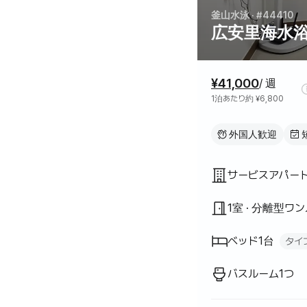
釜山水泳
· #44410
広安里海水
料金情報
¥41,000
/ 週
1泊あたり約 ¥6,800
外国人歓迎
間取り
サービスアパー
1室 · 分離型ワ
ベッド1台
タイ
クイーンベッド
1
バスルーム1つ