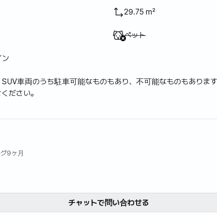
29.75 m²
利用不可
:
ペット
イン
SUV車両のうち駐車可能なものもあり、不可能なものもありま
せください。
ング9ヶ月
チャットで問い合わせる