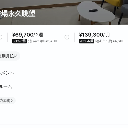
浴場永久眺望
¥69,700
¥139,300
/ 2週
/ 月
21%お得
1泊あたり約 ¥5,400
32%お得
1泊あたり約 ¥4,600
短期月払い
トメント
ンルーム
プ構成