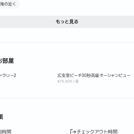
海の近く
もっと見る
お部屋
ャラリー2
広安里ビーチ30秒高級オーシャンビュー
¥70,400 / 週
項
能時間
チェックアウト時間