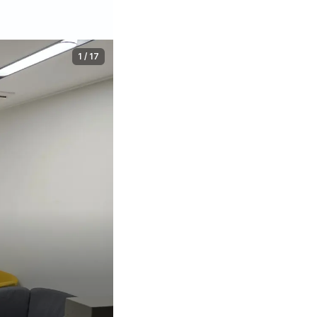
1
/
17