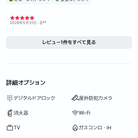
2026年5月31日
· 김**
レビュー1件をすべて見る
詳細オプション
ウォシュレット
ドライヤー
ブラインド
ほうき
洗濯洗剤
柔軟剤
食器用洗剤
生ごみ袋
ごみ袋
布巾
スポンジ
掃除機
電気ケトル
炊飯器
調理器具（まな板・包丁・はさみ等）
鍋・フライパン
基本食器（皿・カップ等）
エレベーター
ハンガーラック
扇風機
電気ボイラー
LPGガス
有線インターネット
物干しラック
アイロン
利用不可: バスタブ
利用不可: 浄水シャワー
利用不可: ボディソープ
利用不可: シャンプー・リンス
利用不可: 石鹸
利用不可: トイレットペーパー
利用不可: 歯ブラシ
利用不可: 歯磨き粉
利用不可: タオル
利用不可: トッパー・折りたたみマットレス
利用不可: 遮光カーテン
利用不可: 屋外バーベキュー設備
利用不可: 無料フィットネス
利用不可: プール
利用不可: 無料共用サウナ
利用不可: スパ・ワールプール
利用不可: ジャグジー・ヒノキ風呂
利用不可: テラス
利用不可: 座卓
利用不可: ソファベッド
利用不可: 灯油暖房
利用不可: 再生可能エネルギー
利用不可: プロジェクター
利用不可: 洗濯乾燥機一体型
利用不可
利用不可
利用不可
利用不可
利用不可
利用不可
利用不可
利用不可
利用不可
:
:
:
:
:
:
:
:
:
寝具あり
エアコン
ダイニングテーブル・椅子
クローゼット
ソファ
デスク
鍵式ロック
警備室・警備員
共用ガスコンロ・IH
共用冷蔵庫
共用電子レンジ
共用洗濯機
共用乾燥機
追加寝具あり
ボイラー（都市ガス）
デジタルドアロック
屋外防犯カメラ
消火器
Wi-Fi
TV
ガスコンロ・IH