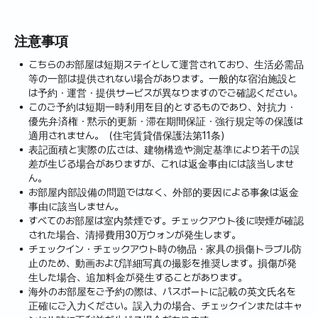
注意事項
こちらのお部屋は短期ステイとして運営されており、生活必需品
等の一部は提供されない場合があります。一般的な宿泊施設と
は予約・運営・提供サービスが異なりますのでご確認ください。
このご予約は短期一時利用を目的とするものであり、対抗力・
優先弁済権・黙示的更新・滞在期間保証・強行規定等の保護は
適用されません。（住宅賃貸借保護法第11条）
表記面積と実際の広さは、建物構造や測定基準により若干の誤
差が生じる場合がありますが、これは返金事由には該当しませ
ん。
お部屋内部設備の問題ではなく、外部的要因による事象は返金
事由に該当しません。
すべてのお部屋は室内禁煙です。チェックアウト後に喫煙が確認
された場合、清掃費用30万ウォンが発生します。
チェックイン・チェックアウト時の物品・家具の損傷トラブル防
止のため、動画および詳細写真の撮影を推奨します。損傷が発
生した場合、追加料金が発生することがあります。
海外のお部屋をご予約の際は、パスポートに記載の英文氏名を
正確にご入力ください。誤入力の場合、チェックインまたはキャ