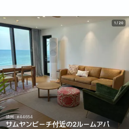
1
/
20
済州
· #44654
サムヤンビーチ付近の2ルームアパ