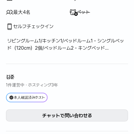
利用不可
:
最大4名
ペット
セルフチェックイン
リビングルーム1/キッチン1/ベッドルーム1 - シングルベッ
ド（120cm）2個/ベッドルーム2 - キングベッド
（180cm）1個
김준
1件運営中
· ホスティング3年
本人確認済みホスト
チャットで問い合わせる