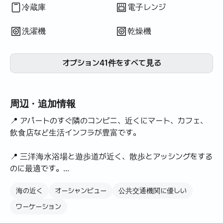
冷蔵庫
電子レンジ
洗濯機
乾燥機
オプション41件をすべて見る
周辺・追加情報
📍 アパートのすぐ隣のコンビニ、近くにマート、カフェ、
飲食店など生活インフラが豊富です。
📍 三洋海水浴場と遊歩道が近く、散歩とアッシングをする
のに最適です。
海の近く
オーシャンビュー
公共交通機関に優しい
🌿三洋海水浴場の前にある広々とした快適なアパートで
す。海に近い住宅環境を楽しむことができます。
ワーケーション
🌿最新の家電製品が装備されており、長期滞在にも不便は