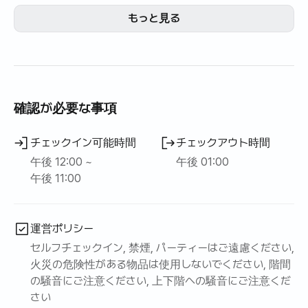
ありません。
もっと見る
🌿静かで安定した住宅地で、リラックスと生活の両方に適
しています。
✨済州三陽東遺跡バス停から徒歩約2分です。
確認が必要な事項
チェックイン可能時間
チェックアウト時間
午後 12:00 ~
午後 01:00
午後 11:00
運営ポリシー
セルフチェックイン, 禁煙, パーティーはご遠慮ください,
火災の危険性がある物品は使用しないでください, 階間
の騒音にご注意ください, 上下階への騒音にご注意くだ
さい