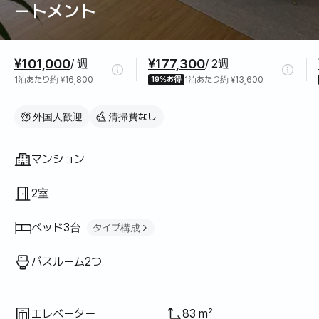
ートメント
料金情報
¥101,000
¥177,300
/ 週
/ 2週
1泊あたり約 ¥16,800
19%お得
1泊あたり約 ¥13,600
外国人歓迎
清掃費なし
間取り
マンション
2室
ベッド3台
タイプ構成
スーパーシングルベッド
2
バスルーム2つ
キングベッド
1
エレベーター
83 m²