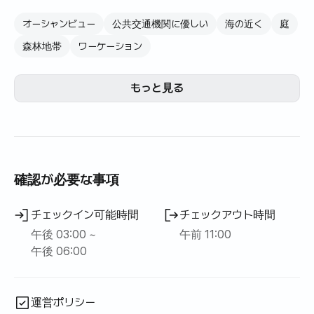
話歴史公園など周辺観光地へのアクセスも容易です。
オーシャンビュー
公共交通機関に優しい
海の近く
庭
今後はエメラルド色のクァクジ海と後ろには壮大な漢拏山
が素敵に見えます。
森林地帯
ワーケーション
最近防犯が重要になるにつれて、一戸建て住宅より安全
で、前後に建物がなく、海と漢拏山の眺望が可能です。
もっと見る
内部に
高速インターネットと100以上のケーブルチャンネルを利用
できます。
テレビ、エアコン、乾燥機洗濯機、冷蔵庫、電子レンジ、
炊飯器、調理器具など、さまざまなオプションが含まれて
います。
確認が必要な事項
（シャンプー、ボディウォッシュ、ゴミなど衛生用品や使
い捨て品は提供しておりません）
チェックイン可能時間
チェックアウト時間
200メートル近くに202番バス停があります。ハンリム邑
午後 03:00 ~
午前 11:00
が近く、子供たちの学校、急いだ時は病院に行くのにもよ
午後 06:00
く、ハナロマート、クァクジマートが車で5分の距離にある
ので、景色にも便利です。
運営ポリシー
愛月、ハンリムのホットプレイスが近いです。 （車両基