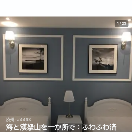
1
/
23
済州
· #4493
海と漢拏山を一か所で：ふわふわ済