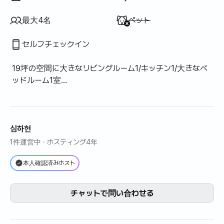
利用不可
:
最大4名
ペット
セルフチェックイン
19坪の空間に大きなリビングルーム1/キッチン1/大きなベ
ッドルーム1室
ベッドルーム1 - シングルベッド2台/リビングルーム - ソフ
ァベッド1台
심하현
1件運営中
· ホスティング4年
本人確認済みホスト
チャットで問い合わせる