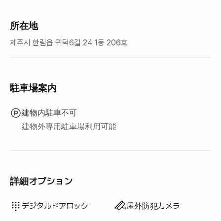
所在地
제주시 한림읍 귀덕6길 24 1동 206호
駐車場案内
建物内駐車不可
建物外専用駐車場利用可能
詳細オプション
ウォシュレット
ドライヤー
ブラインド
掃除機
電気ケトル
炊飯器
調理器具（まな板・包丁・はさみ等）
鍋・フライパン
基本食器（皿・カップ等）
エレベーター
座卓
ソファベッド
LPGガス
物干しラック
利用不可: バスタブ
利用不可: 浄水シャワー
利用不可: ボディソープ
利用不可: シャンプー・リンス
利用不可: 石鹸
利用不可: トイレットペーパー
利用不可: 歯ブラシ
利用不可: 歯磨き粉
利用不可: タオル
利用不可: トッパー・折りたたみマットレス
利用不可: 遮光カーテン
利用不可: ほうき
利用不可: 洗濯洗剤
利用不可: 柔軟剤
利用不可: 食器用洗剤
利用不可: 生ごみ袋
利用不可: ごみ袋
利用不可: 布巾
利用不可: スポンジ
利用不可: 屋外バーベキュー設備
利用不可: 無料フィットネス
利用不可: プール
利用不可: 無料共用サウナ
利用不可: スパ・ワールプール
利用不可: ジャグジー・ヒノキ風呂
利用不可: テラス
利用不可: ハンガーラック
利用不可: 扇風機
利用不可: 電気ボイラー
利用不可: 灯油暖房
利用不可: 再生可能エネルギー
利用不可: プロジェクター
利用不可: 有線インターネット
利用不可: アイロン
利用不可: 洗濯乾燥機一体型
利用不可
利用不可
利用不可
利用不可
利用不可
利用不可
利用不可
利用不可
利用不可
利用不可
利用不可
利用不可
利用不可
:
:
:
:
:
:
:
:
:
:
:
:
:
ダイニングテーブル・椅子
クローゼット
鍵式ロック
警備室・警備員
乾燥機
共用ガスコンロ・IH
共用冷蔵庫
共用電子レンジ
共用洗濯機
共用乾燥機
寝具あり
追加寝具あり
ボイラー（都市ガス）
ソファ
デスク
デジタルドアロック
屋外防犯カメラ