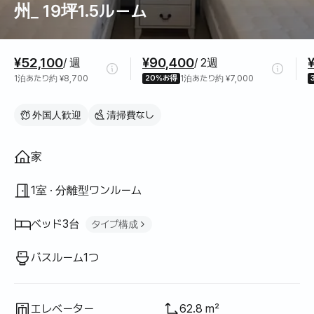
州_ 19坪1.5ルーム
料金情報
¥52,100
¥90,400
/ 週
/ 2週
1泊あたり約 ¥8,700
20%お得
1泊あたり約 ¥7,000
外国人歓迎
清掃費なし
間取り
家
1室 · 分離型ワンルーム
ベッド3台
タイプ構成
シングルベッド
2
バスルーム1つ
ソファベッド
1
エレベーター
62.8 m²