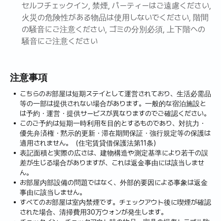
セルフチェックイン, 禁煙, パーティーはご遠慮ください,
準 クァクジビーチ5分、ヒョンジェビーチ10分、金陵海水
火災の危険性がある物品は使用しないでください, 階間
浴場、春の日カフェ、GDカフェ - モンサンドアウォール、
の騒音にご注意ください, ゴミの分別必須, 上下階への
ノルメンタコラーメンなどがある愛越韓談公園10分、ハン
騒音にご注意ください
リム港）徒歩旅行者にもぴったりです。
遠くにクァクジビーチが見えるきれいに管理されている宿
注意事項
を紹介します
（インターネット無料、インターネットテレビ無料）
こちらのお部屋は短期ステイとして運営されており、生活必需品
等の一部は提供されない場合があります。一般的な宿泊施設と
エアコンからエレベーター、ビデまで、すべての家具や設
は予約・運営・提供サービスが異なりますのでご確認ください。
備が全て完備されており、特に清掃に気をつけています。
このご予約は短期一時利用を目的とするものであり、対抗力・
近くの小学校。
優先弁済権・黙示的更新・滞在期間保証・強行規定等の保護は
最近防犯が重要になるにつれて、一戸建て住宅より安全
適用されません。（住宅賃貸借保護法第11条）
で、前後に建物がなく、海と漢拏山の眺望が可能です。
表記面積と実際の広さは、建物構造や測定基準により若干の誤
差が生じる場合がありますが、これは返金事由には該当しませ
愛月、ハンリムのホットプレイスが近いです。 （車両基準
ん。
クァクジビーチ5分、協裁。金陵ビーチ10分、春の日GDカ
お部屋内部設備の問題ではなく、外部的要因による事象は返金
フェ - モンサンド愛月、ノルメンタコラーメンなどがある愛
事由に該当しません。
月ハンダム公園10分、ハンリム港）徒歩旅行客にもぴった
すべてのお部屋は室内禁煙です。チェックアウト後に喫煙が確認
り。ハンリム邑が近く、子供たちの学校、急いだ時は病院
された場合、清掃費用30万ウォンが発生します。