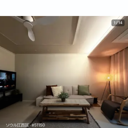
1
/
14
ソウル江西区
· #51150