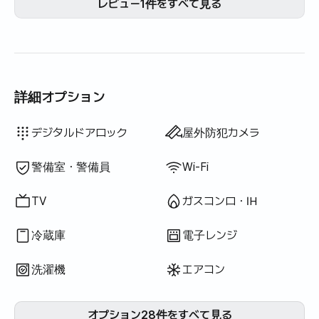
レビュー1件をすべて見る
詳細オプション
ウォシュレット
遮光カーテン
洗濯洗剤
食器用洗剤
布巾
スポンジ
掃除機
炊飯器
調理器具（まな板・包丁・はさみ等）
鍋・フライパン
基本食器（皿・カップ等）
エレベーター
ソファベッド
物干しラック
利用不可: バスタブ
利用不可: ドライヤー
利用不可: 浄水シャワー
利用不可: ボディソープ
利用不可: シャンプー・リンス
利用不可: 石鹸
利用不可: トイレットペーパー
利用不可: 歯ブラシ
利用不可: 歯磨き粉
利用不可: タオル
利用不可: トッパー・折りたたみマットレス
利用不可: ブラインド
利用不可: ほうき
利用不可: 柔軟剤
利用不可: 生ごみ袋
利用不可: ごみ袋
利用不可: 電気ケトル
利用不可: 屋外バーベキュー設備
利用不可: 無料フィットネス
利用不可: プール
利用不可: 無料共用サウナ
利用不可: スパ・ワールプール
利用不可: ジャグジー・ヒノキ風呂
利用不可: テラス
利用不可: ハンガーラック
利用不可: 座卓
利用不可: 扇風機
利用不可: 電気ボイラー
利用不可: 灯油暖房
利用不可: LPGガス
利用不可: 再生可能エネルギー
利用不可: プロジェクター
利用不可: 有線インターネット
利用不可: アイロン
利用不可: 洗濯乾燥機一体型
利用不可
利用不可
利用不可
利用不可
利用不可
利用不可
利用不可
利用不可
利用不可
利用不可
利用不可
:
:
:
:
:
:
:
:
:
:
:
ボイラー（都市ガス）
ダイニングテーブル・椅子
クローゼット
ソファ
鍵式ロック
消火器
乾燥機
共用ガスコンロ・IH
共用冷蔵庫
共用電子レンジ
共用洗濯機
共用乾燥機
寝具あり
追加寝具あり
デスク
デジタルドアロック
屋外防犯カメラ
警備室・警備員
Wi-Fi
TV
ガスコンロ・IH
冷蔵庫
電子レンジ
洗濯機
エアコン
オプション28件をすべて見る