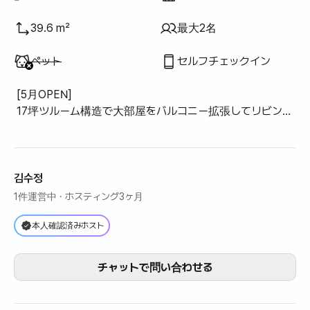
39.6 m²
最大2名
利用不可
:
ペット
セルフチェックイン
[5月OPEN]
17坪ツルーム構造で大部屋をバルコニー拡張してリビング
兼大部屋に変更。小さな部屋はベッドルーム（クイーンベ
ッド）でのみ利用可能で、トイレ1台、キッチン付きのキ
ッチンで構成されています。
김수정
1件運営中
· ホスティング3ヶ月
本人確認済みホスト
チャットで問い合わせる