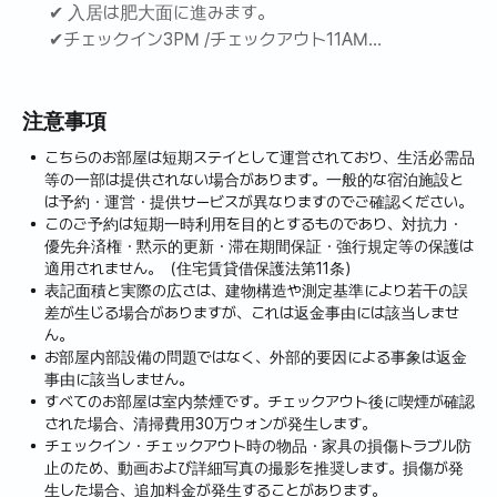
✔ 入居は肥大面に進みます。
✔チェックイン3PM /チェックアウト11AM
✔契約確定の際、詳細な案内メッセージを発送いたしま
す。
注意事項
🚫喫煙（電子タバコを含む）不可
こちらのお部屋は短期ステイとして運営されており、生活必需品
（違反時保証金返還不可＋特別清掃請求）
等の一部は提供されない場合があります。一般的な宿泊施設と
🚫室内パーティー不可/階間騒音にご注意お願いしま
は予約・運営・提供サービスが異なりますのでご確認ください。
このご予約は短期一時利用を目的とするものであり、対抗力・
す。
優先弁済権・黙示的更新・滞在期間保証・強行規定等の保護は
🚫転入申告不可
適用されません。（住宅賃貸借保護法第11条）
表記面積と実際の広さは、建物構造や測定基準により若干の誤
❗寝具類や使い捨て品（歯ブラシ、歯磨き粉、タオルな
差が生じる場合がありますが、これは返金事由には該当しませ
ど個人衛生用品）は、短期賃貸特性上は提供されませ
ん。
お部屋内部設備の問題ではなく、外部的要因による事象は返金
ん。
事由に該当しません。
❗分離回収及び食品ごみ処理常時可能
すべてのお部屋は室内禁煙です。チェックアウト後に喫煙が確認
された場合、清掃費用30万ウォンが発生します。
🍀静かなアパートだけで苦情が発生しないように配慮し
チェックイン・チェックアウト時の物品・家具の損傷トラブル防
てください🍀
止のため、動画および詳細写真の撮影を推奨します。損傷が発
生した場合、追加料金が発生することがあります。