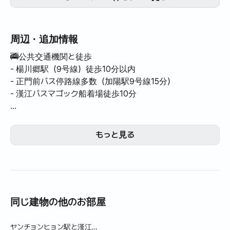
周辺・追加情報
🚎公共交通機関と徒歩
- 楊川郷駅（9号線）徒歩10分以内
- 正門前バス停路線多数（加陽駅9号線15分）
- 漢江バスマゴック船着場徒歩10分
🚗車両利用時
- 金浦国際空港 15分
もっと見る
- LGサイエンスパークとマゴック団地5分
- 汝矣島15分
🔹バルコニー拡張で実平水より広くツインなリビングルー
ム（14PY）
同じ建物の他のお部屋
🔹クイーンベッド（ベッドルーム）+ソファベッド（リビン
グルーム）
ヤンチョンヒョン駅と漢江
🔹テーブルとデスク用折りたたみテーブル