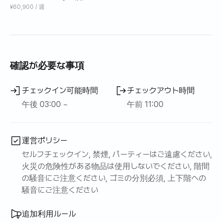
近く、アパートメントツール
¥60,900 / 週
🔹寛大な収納スペース+スタイラー
ーム、課金なし、静かな近
🔹システムエアコンの設置（冷暖房機）
所
🔹ロボット掃除機、トロム洗濯機、洗濯乾燥機
🔸家具の配置（ex折りたたみテーブル、ソファベッド）は
確認が必要な事項
自由にご使用ください。
🔸壁紙、床材などの資材や物品の破損、その他の汚染が発
チェックイン可能時間
チェックアウト時間
生した場合、デポジットから差し引かれて払い戻されま
午前 11:00
す。
運営ポリシー
セルフチェックイン, 禁煙, パーティーはご遠慮ください,
火災の危険性がある物品は使用しないでください, 階間
の騒音にご注意ください, ゴミの分別必須, 上下階への
騒音にご注意ください
追加利用ルール