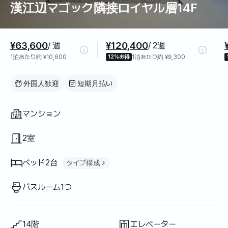
漢江辺マゴック隣接ロイヤル層14F
料金情報
¥63,600
¥120,400
/ 週
/ 2週
1泊あたり約 ¥10,600
12%お得
1泊あたり約 ¥9,300
外国人歓迎
短期月払い
間取り
マンション
2室
ベッド2台
タイプ構成
クイーンベッド
1
バスルーム1つ
ソファベッド
1
14階
エレベーター