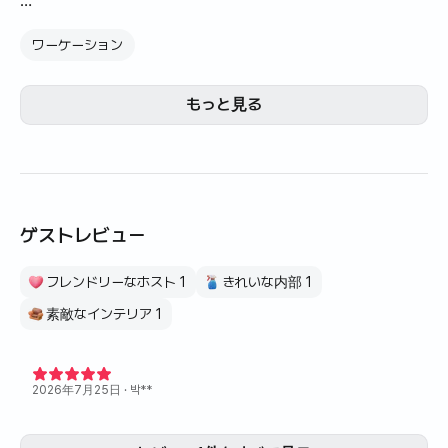
【落ち着いたベージュトーンとウッド感性で飾られたプライ
ワーケーション
ベートムード空間】
🏡5月上旬にフルリモデリングと入居清掃が完了しました
もっと見る
🛋リビングルーム+ベッドルーム別々のツールーム
🎁家電、家具、家具類などのフルオプション
🌞チョンナムヒャン、マイニンググッド
🌲自然に隣接する静かな住宅団地
🏃🏻‍♂️漢江辺自転車/ランニングコース徒歩10分
ゲストレビュー
👨‍👩‍👧 1-2人基準
フレンドリーなホスト 1
きれいな内部 1
🍀こんな方にオススメです🍀
- ブレーカー出張
素敵なインテリア 1
- インテリア期間滞在
- 交通立地と居住性の両方を考慮
2026年7月25日
· 박**