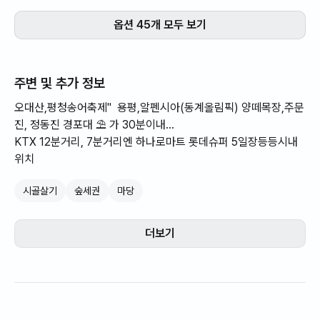
옵션 45개 모두 보기
주변 및 추가 정보
오대산,평청송어축제" 용평,알펜시아(동계올림픽) 양떼목장,주문
진, 정동진 경포대 ⛱️ 가 30분이내...
KTX 12분거리, 7분거리엔 하나로마트 롯데슈퍼 5일장등등시내
위치
시골살기
숲세권
마당
더보기