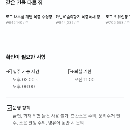
같은 건물 다른 집
로그 M투룸 개별 복층 수영장이
캐빈A"숲의향기 복층독채 청정
로그 B 유럽풍
내 안에 있는 숲속의 정원
지역.퀸침대룸 아래층 방
₩945,140 / 주
₩844,032 / 주
₩705,558 / 주
확인이 필요한 사항
입주 가능 시간
퇴실 기한
오후 03:00 ~
오전 11:00
오후 06:00
운영 정책
금연, 화재 위험 물건 사용 불가, 층간소음 주의, 분리수거 필
수, 소음 발생 주의, 영유아 동반 시 문의