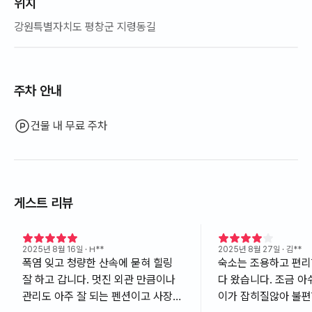
위치
강원특별자치도 평창군 지령동길
주차 안내
건물 내 무료 주차
게스트 리뷰
2025년 8월 16일
· H**
2025년 8월 27일
· 김**
폭염 잊고 청량한 산속에 묻혀 힐링
숙소는 조용하고 편리
잘 하고 갑니다. 멋진 외관 만큼이나
다 왔습니다. 조금 
관리도 아주 잘 되는 펜션이고 사장님
이가 잡히질않아 불