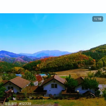
1
/
18
강원 평창
· #12339