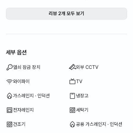
과 일하시는 분들도 너무 친철하신 곳
프라이버시가 조금 
입니다. 기회되면 또 오고 싶어요
움이 남네요.우리숙
리뷰 2개 모두 보기
이블이 일거수 일투
불편 했습니다.
세부 옵션
욕조
드라이기
바디워시
샴푸 · 린스
비누
화장지
치약
수건
암막 커튼
쓰레기 봉투
행주
수세미
전기 주전자
조리 도구 (도마, 칼, 가위 등)
냄비 · 후라이팬
기본 식기 (그릇, 컵 등)
야외 바베큐 시설
수영장
테라스
좌식 식탁
소파베드
선풍기
전기보일러
기름(등유) 난방
LPG 가스
빨래 건조대
이용 불가: 비데
이용 불가: 필터 샤워기
이용 불가: 칫솔
이용 불가: 토퍼 · 접이식 매트리스
이용 불가: 블라인드
이용 불가: 빗자루
이용 불가: 세탁 세제
이용 불가: 섬유 유연제
이용 불가: 식기 세정제
이용 불가: 음식물 쓰레기 봉투
이용 불가: 청소기
이용 불가: 전기 밥솥
이용 불가: 엘리베이터
이용 불가: 무료 피트니스
이용 불가: 무료 공용 사우나
이용 불가: 스파 · 월풀
이용 불가: 자쿠지 · 히노끼탕
이용 불가: 행거
이용 불가: 신재생 에너지
이용 불가: 빔프로젝터
이용 불가: 유선 인터넷
이용 불가: 다리미
이용 불가: 세탁건조기 일체형
이용 불가
이용 불가
이용 불가
이용 불가
이용 불가
이용 불가
:
:
:
:
:
:
공용 냉장고
공용 전자레인지
공용 세탁기
공용 건조기
침구류 제공
에어컨
식탁 및 의자
옷장
소파
디지털 도어락
경비실 · 경비원
소화기
추가 침구류 가능
보일러 (도시가스)
사무용 책상
열쇠 잠금 장치
외부 CCTV
와이파이
TV
가스레인지 · 인덕션
냉장고
전자레인지
세탁기
건조기
공용 가스레인지 · 인덕션