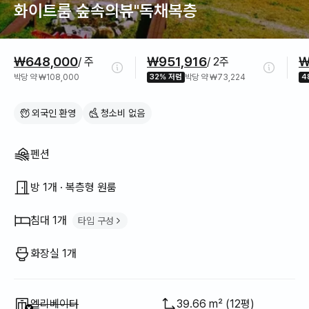
화이트룸 숲속의뷰"독채복층
가격 정보
₩648,000
₩951,916
₩
/ 주
/ 2주
박당 약 ₩108,000
32% 저렴
박당 약 ₩73,224
4
외국인 환영
청소비 없음
집 구조
펜션
방 1개 · 복층형 원룸
침대 1개
타입 구성
퀸 침대
1
화장실 1개
이용 불가
:
엘리베이터
39.66 m² (12평)