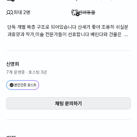
이용 불가
:
최대 2명
반려동물
단독 개별 복층 구조로 되어있습니다 산세가 좋아 조용히 쉬실분
과휴양과 작가,미술 전문가들이 선호합니다 베린다와 건물은 코
너로 구성되어있어요.계곡 물소리, 새"가 지져귀는 소리에 힐
링"하기에 최고"입니다
신영희
7개 운영중
· 호스팅 3년
본인인증 호스트
채팅 문의하기