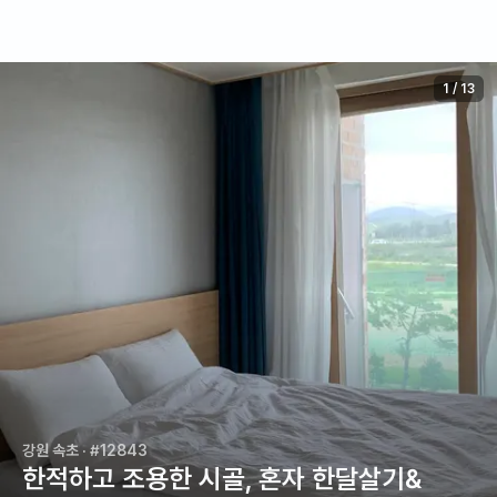
1
/
13
강원 속초
· #12843
한적하고 조용한 시골, 혼자 한달살기&