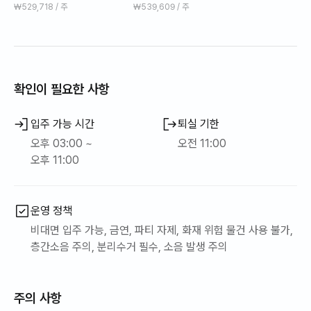
#인기순 #리뷰순
바베큐무료
₩529,718 / 주
₩539,609 / 주
확인이 필요한 사항
입주 가능 시간
퇴실 기한
오후 03:00 ~
오전 11:00
오후 11:00
운영 정책
비대면 입주 가능, 금연, 파티 자제, 화재 위험 물건 사용 불가,
층간소음 주의, 분리수거 필수, 소음 발생 주의
주의 사항