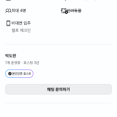
이용 불가
:
최대 4명
반려동물
비대면 입주
셀프 체크인
박도란
1개 운영중
· 호스팅 3년
본인인증 호스트
채팅 문의하기