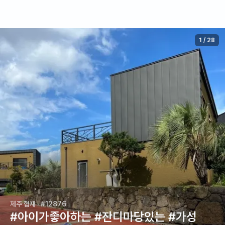
1
/
28
제주 협재
· #12876
#아이가좋아하는 #잔디마당있는 #가성