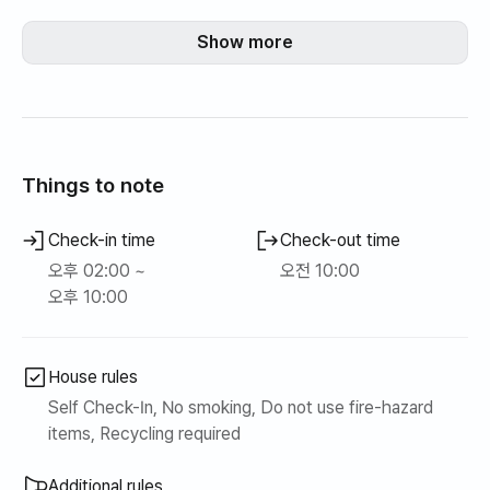
Show more
※ 1개월 이상 장기간 임대 환영(별도 문의)
ㆍ마당있는 타운하우스 단독주택
ㆍ반려동물(견/묘) 반입 불가 🚫
ㆍ건물 내 금연 (전자담배 포함)
ㆍ주차는 최대 2대까지 가능
Things to note
ㆍ한림 시내까지 차량 5분거리
ㆍ콜택시, 승합밴 이용 가능 🚕
Check-in time
Check-out time
오후 02:00 ~
오전 10:00
※ 바베큐 이용 후 미세척시 비용 추가(3만원)
오후 10:00
House rules
Self Check-In, No smoking, Do not use fire-hazard
items, Recycling required
Additional rules