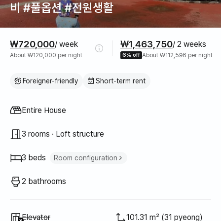
비 #풀옵션 #전원생활
Pricing
₩720,000
₩1,463,750
/ week
/ 2 weeks
About ₩120,000 per night
6% off
About ₩112,596 per night
Foreigner-friendly
Short-term rent
Property type
Entire House
3 rooms · Loft structure
3 beds
Room configuration
Queen bed
2
2 bathrooms
Sofa bed
1
Unavailable
:
Elevator
101.31 m² (31 pyeong)