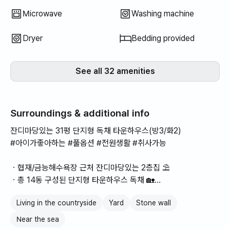
청구됨. 임대료에 포함되면 고객 부담
Microwave
Washing machine
이 커질 수 있어 실비로 정액 부과한
다고 함 • 개인 위생용품 부재: 공간
Dryer
Bedding provided
임대 서비스이기 때문에 개인 위생용
품(예: 샴푸, 비누 등)은 제공되지 않
음. 하지만 근처 마트에서 저렴하게
See all 32 amenities
구입 가능하며, 합리적인 금액대 임대
료로 운영되는 편임.
Surroundings & additional info
잔디마당있는 31평 단지형 독채 타운하우스(방3/화2)
#아이가좋아하는 #풀옵션 #전원생활 #취사가능
ㆍ협재/금능해수욕장 근처 잔디마당있는 2층집 ⛱️
ㆍ총 14동 구성된 단지형 타운하우스 독채 🏡
ㆍ풀옵션 한달살이는 물론 도민분들도 대만족
Living in the countryside
Yard
Stone wall
ㆍ하나로마트, 해수욕장, 3대 배달앱 가능 🛵
ㆍ각종 편의시설(의원,약국,학교,유치원,카페,맛집)
Near the sea
ㆍ서부소방서 인근으로 24시간 안전 🚑