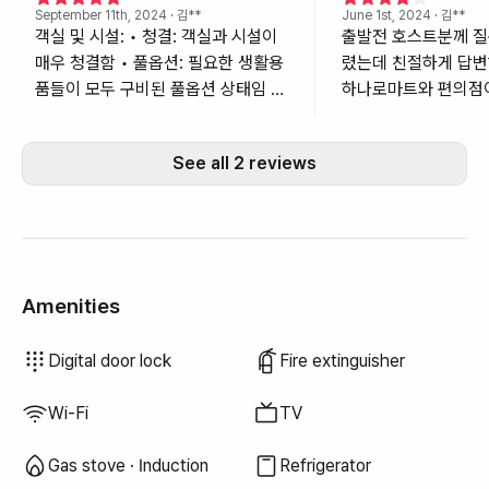
September 11th, 2024
· 김**
June 1st, 2024
· 김**
객실 및 시설: • 청결: 객실과 시설이
출발전 호스트분께 질
매우 청결함 • 풀옵션: 필요한 생활용
렸는데 친절하게 답
품들이 모두 구비된 풀옵션 상태임 •
하나로마트와 편의점
잔디마당: 잔디마당이 있어 아이들과
지만 뚜벅이여행자에
함께 야외에서 즐길 수 있음 • 시내 근
상태는 청소업체가 
See all 2 reviews
처: 시내와 가까운 위치로, 접근성이
충해놓고 간 느낌 호
좋음 • 바다근처: 금능&협재 해수욕
니 업체 바로 와서 다
장 네비로 9분 접근성이 좋음 서비스:
비물품은 부족하지않
• 친절함: 운영자가 매우 친절하게 서
은 청소비+1일 만원
비스 제공함 • 가족 단위 가능: 가족
와 잘쉬고 잘놀고 좋
단위로 머물기 좋으며, 인원수 제한이
니다
Amenities
없음 • 아이들 놀이공간: 어린이를 위
한 놀이공간이 마련되어 있음 아쉬운
Hair dryer
Topper · Foldable mattress
Blinds
Blackout curtains
Broom
Vacuum cleaner
Electric kettle
Rice cooker
Cooking tools (board, knife, scissors, etc.)
Pots & pans
Basic tableware (bowls, cups, etc.)
Outdoor BBQ
Terrace
Clothing rack
Floor dining table
LPG gas
Drying rack
Unavailable: Bathtub
Unavailable: Bidet
Unavailable: Filtered showerhead
Unavailable: Body wash
Unavailable: Shampoo · Conditioner
Unavailable: Soap
Unavailable: Toilet paper
Unavailable: Toothbrush
Unavailable: Toothpaste
Unavailable: Towels
Unavailable: Laundry detergent
Unavailable: Fabric softener
Unavailable: Dish soap
Unavailable: Food waste bags
Unavailable: Trash bags
Unavailable: Dish cloth
Unavailable: Scrub sponge
Unavailable: Elevator
Unavailable: Free fitness center
Unavailable: Swimming pool
Unavailable: Free shared sauna
Unavailable: Spa · Whirlpool
Unavailable: Jacuzzi · Hinoki bath
Unavailable: Sofa bed
Unavailable: Fan
Unavailable: Electric boiler
Unavailable: Kerosene heating
Unavailable: Renewable energy
Unavailable: Projector
Unavailable: Wired internet
Unavailable: Iron
Unavailable: Washer-dryer combo
Unavailable
Unavailable
Unavailable
Unavailable
Unavailable
Unavailable
Unavailable
Unavailable
Unavailable
Unavailable
:
:
:
:
:
:
:
:
:
:
Extra bedding available
Air conditioner
Dining table & chairs
Wardrobe
Sofa
Key lock
Outdoor CCTV
Security office · Guard
Shared gas stove · Induction
Shared refrigerator
Shared microwave
Shared washing machine
Shared dryer
Boiler (city gas)
Desk
Digital door lock
Fire extinguisher
점: • 후기 없음: 아직 후기가 없어 정
보를 얻기 어려움. 그러나 이 장점을
Wi-Fi
TV
알리기 위해 후기를 작성함 • 청소비
별도: 임대료 외에 청소비가 추가되
Gas stove · Induction
Refrigerator
며, 숙박일수와 상관없이 1회성으로