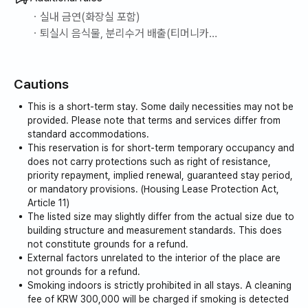
ㆍ실내 금연(화장실 포함)
ㆍ퇴실시 음식물, 분리수거 배출(티머니카드)
ㆍ칫솔, 수건 등 개인위생품 미제공
ㆍ반려동물 동반 불가
Cautions
ㆍ바베큐 이용시 셀프세척 및 주변정리
This is a short-term stay. Some daily necessities may not be
provided. Please note that terms and services differ from
standard accommodations.
This reservation is for short-term temporary occupancy and
does not carry protections such as right of resistance,
priority repayment, implied renewal, guaranteed stay period,
or mandatory provisions. (Housing Lease Protection Act,
Article 11)
The listed size may slightly differ from the actual size due to
building structure and measurement standards. This does
not constitute grounds for a refund.
External factors unrelated to the interior of the place are
not grounds for a refund.
Smoking indoors is strictly prohibited in all stays. A cleaning
fee of KRW 300,000 will be charged if smoking is detected