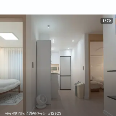
1
/
70
목동-최대인원 4명/반려동물
· #12923