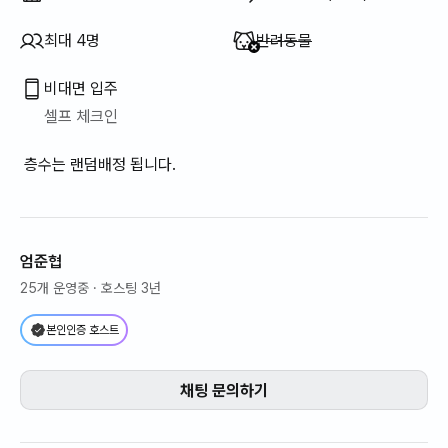
이용 불가
:
최대 4명
반려동물
비대면 입주
셀프 체크인
층수는 랜덤배정 됩니다.
엄준협
25개 운영중
· 호스팅 3년
본인인증 호스트
채팅 문의하기