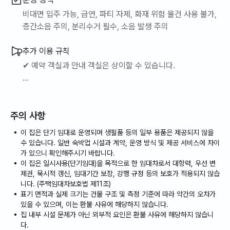
출장이나 학업, 장기 여행으로 머물 곳이 필요할 때,
비대면 입주 가능, 금연, 파티 자제, 화재 위험 물건 사용 불가,
한 달 이상 머물러야 하지만 호텔은 불편하고 부담스러울 때,
층간소음 주의, 분리수거 필수, 소음 발생 주의
조용하고 아늑한 곳에서 진정한 휴식을 원할 때,
가장 적합한 선택이 될 것입니다.
추가 이용 규칙
✔ 예약 객실과 안내 객실은 상이할 수 있습니다.
익숙한 일상을 이어가면서 편안하게 머물 수 있는 공간.
✔ 예약가능일은 달력과 상이할수 있으니 호스트에게 문의바
호텔에서 경험할 수 없는 따뜻한 아늑함과 자유로움을, 저희 숙소
랍니다.
에서 느껴보세요.
주의 사항
🙏 조기입실 시 2만원 부가(보증금에서 감액) / 12시부터 가능
이 집은 단기 임대로 운영되며 생필품 등의 일부 용품은 제공되지 않을
🏡 쾌적한 주거 환경 및 시설 마련
수 있습니다. 일반 숙박업 시설과 계약, 운영 방식 및 제공 서비스에 차이
🙏 저희 건물은 금연건물입니다.
가 있으니 확인해주시기 바랍니다.
🏡 조용한 주택가에 위치, 인근에 재래시장이 있어 레트로한 감성
이 집은 일시사용(단기임대)을 목적으로 한 임대차로서 대항력, 우선 변
(※ 투숙중인 객실내 흡연으로 인한 냄새제거 특수청소비용청
을 느낄 수 있는 나만의 공간으로 더할 나위 없습니다!
제권, 묵시적 갱신, 임대기간 보장, 강행 규정 등의 보호가 적용되지 않습
구(50만원)
니다. (주택임대차보호법 제11조)
및 강제퇴실조치)
표기 면적과 실제 크기는 건물 구조 및 측정 기준에 따라 약간의 오차가
- 홀로서기전 나만의 공간으로!
있을 수 있으며, 이는 환불 사유에 해당하지 않습니다.
🙏 비품 및 모든 물품은 소중히 사용해 주시길 부탁드립니
집 내부 시설 문제가 아닌 외부적 요인은 환불 사유에 해당하지 않습니
- 조용한 작업이 가능한 공간으로!
다.
다. 체크인 시 제공