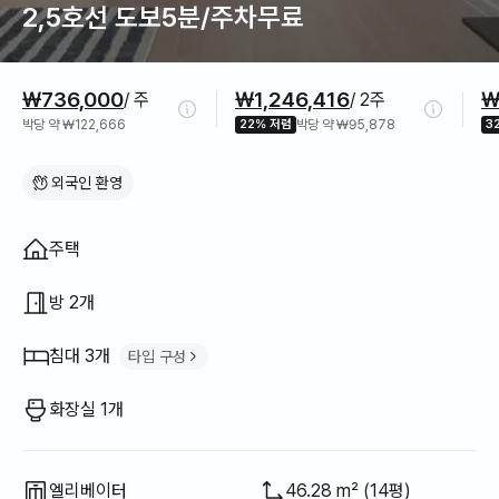
2,5호선 도보5분/주차무료
가격 정보
₩736,000
₩1,246,416
₩
/ 주
/ 2주
박당 약 ₩122,666
22% 저렴
박당 약 ₩95,878
3
외국인 환영
집 구조
주택
방 2개
침대 3개
타입 구성
슈퍼싱글 침대
2
화장실 1개
퀸 침대
1
엘리베이터
46.28 m² (14평)