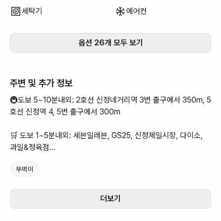
세탁기
에어컨
옵션 26개 모두 보기
주변 및 추가 정보
🚇도보 5~10분내외: 2호선 신정네거리역 3번 출구에서 350m, 5
호선 신정역 4, 5번 출구에서 300m
🛒 도보 1~5분내외: 세븐일레븐, GS25, 신정제일시장, 다이소,
과일&정육점
뚜벅이
📚 도보 5~10분내외: 신정4, 7동 주민센터, 기업은행, 하나은행
🍽 도보 10분 내외, 500m 반경 내에 공차, 메가커피, 버거킹,
더보기
KFC, 맘스터치, 롯데리아, 노브랜드햄버거, 던킨도넛, 베스킨라벤
스가 있습니다.