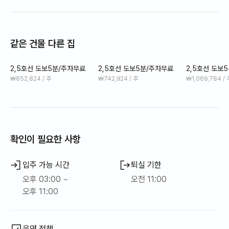
🚇 홍대역, 목동역, 여의도역, 마곡역, 김포공항역 25분 이내 이동
가능
같은 건물 다른 집
🌅 안양천 인근
2,5호선 도보5분/주차무료
2,5호선 도보5분/주차무료
2,5호선 도보
₩852,824 / 주
₩742,924 / 주
₩1,069,784 / 
새로운 공간에서도 익숙한 일상을 이어갈 수 있는 곳.
이곳에서는 호텔처럼 딱딱하거나 불편하지 않고,
집처럼 따뜻한 편안함을 누릴 수 있습니다.
확인이 필요한 사항
차분한 조명과 포근한 침구, 군더더기 없는 깔끔한 공간이
하루의 피로를 자연스럽게 감싸줍니다.
입주 가능 시간
퇴실 기한
오후 03:00 ~
오전 11:00
필요할 때 직접 요리를 할 수 있는 주방, 세탁이 가능한 공간까지.
오후 11:00
그저 쉬는 곳이 아닌, 온전히 나만의 시간을 채울 수 있는 공간이
마련되어 있습니다.
운영 정책