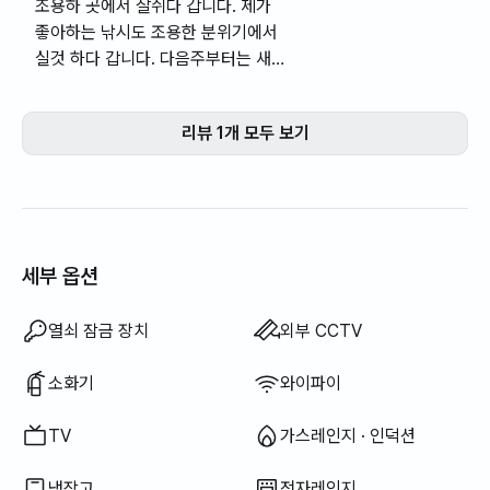
조용하 곳에서 잘쉬다 갑니다. 제가
좋아하는 낚시도 조용한 분위기에서
실것 하다 갑니다. 다음주부터는 새로
운 일을 하게되어 언제 다시 올지 모
르지만 바다뷰도 좋믄곳 이었습니다.
리뷰 1개 모두 보기
세부 옵션
드라이기
바디워시
샴푸 · 린스
비누
화장지
치약
수건
토퍼 · 접이식 매트리스
암막 커튼
빗자루
세탁 세제
식기 세정제
음식물 쓰레기 봉투
쓰레기 봉투
행주
수세미
청소기
전기 주전자
전기 밥솥
조리 도구 (도마, 칼, 가위 등)
냄비 · 후라이팬
기본 식기 (그릇, 컵 등)
야외 바베큐 시설
행거
좌식 식탁
기름(등유) 난방
LPG 가스
빨래 건조대
이용 불가: 욕조
이용 불가: 비데
이용 불가: 필터 샤워기
이용 불가: 칫솔
이용 불가: 블라인드
이용 불가: 섬유 유연제
이용 불가: 엘리베이터
이용 불가: 무료 피트니스
이용 불가: 수영장
이용 불가: 무료 공용 사우나
이용 불가: 스파 · 월풀
이용 불가: 자쿠지 · 히노끼탕
이용 불가: 테라스
이용 불가: 소파베드
이용 불가: 선풍기
이용 불가: 전기보일러
이용 불가: 신재생 에너지
이용 불가: 빔프로젝터
이용 불가: 유선 인터넷
이용 불가: 다리미
이용 불가: 세탁건조기 일체형
이용 불가
이용 불가
이용 불가
이용 불가
이용 불가
이용 불가
이용 불가
이용 불가
이용 불가
이용 불가
이용 불가
이용 불가
이용 불가
:
:
:
:
:
:
:
:
:
:
:
:
:
침구류 제공
에어컨
디지털 도어락
경비실 · 경비원
세탁기
건조기
공용 가스레인지 · 인덕션
공용 냉장고
공용 건조기
추가 침구류 가능
보일러 (도시가스)
식탁 및 의자
옷장
소파
사무용 책상
열쇠 잠금 장치
외부 CCTV
소화기
와이파이
TV
가스레인지 · 인덕션
냉장고
전자레인지