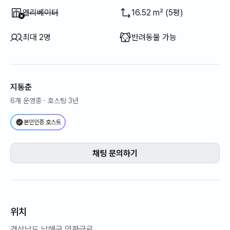
이용 불가
:
엘리베이터
16.52 m² (5평)
최대 2명
반려동물 가능
지동춘
6개 운영중
· 호스팅 3년
본인인증 호스트
채팅 문의하기
위치
경상남도 남해군 양화금로