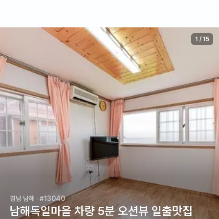
1
/
15
경남 남해
· #13040
남해독일마을 차량 5분 오션뷰 일출맛집