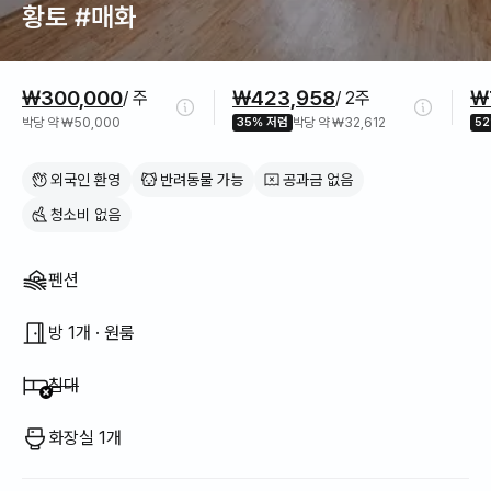
황토 #매화
가격 정보
₩300,000
₩423,958
₩
/ 주
/ 2주
박당 약 ₩50,000
35% 저렴
박당 약 ₩32,612
5
외국인 환영
반려동물 가능
공과금 없음
청소비 없음
집 구조
펜션
방 1개 · 원룸
이용 불가
:
침대
화장실 1개