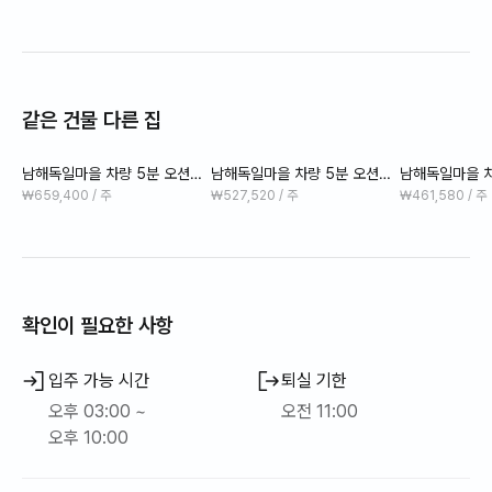
같은 건물 다른 집
남해독일마을 차량 5분 오션뷰
남해독일마을 차량 5분 오션뷰
남해독일마을 차
일출맛집 황토 #소나무
낚시 갯바위 방파제
일출맛집 황토 
₩659,400 / 주
₩527,520 / 주
₩461,580 / 주
확인이 필요한 사항
입주 가능 시간
퇴실 기한
오후 03:00 ~
오전 11:00
오후 10:00