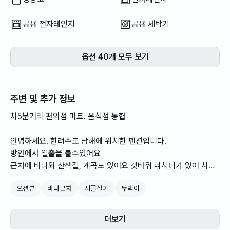
공용 전자레인지
공용 세탁기
옵션 40개 모두 보기
주변 및 추가 정보
차5분거리 편의점 마트. 음식점 농헙
안녕하세요. 한려수도 남해에 위치한 펜션입니다.
방안에서 일출을 볼수있어요
근처에 바다와 산책길, 계곡도 있어요 갯바위 낚시터가 있어 사계
절 낚시를 즐길수 있습니다.
오션뷰
바다근처
시골살기
뚜벅이
봄에는 주변 산책로에서 봄꽃을 감상하실 수 있고, 여름에는 근처
해변에서 물놀이와 계곡에서 힐링할수 있습니다.
365일 즐길 거리가 넘쳐나는 펜션에서 나만의 별장을 체험하세
더보기
요.