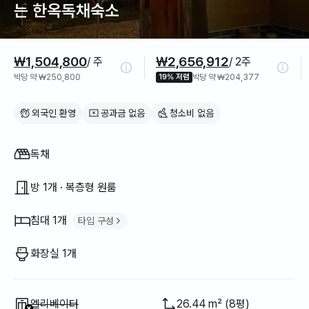
는 한옥독채숙소
가격 정보
₩1,504,800
₩2,656,912
/ 주
/ 2주
박당 약 ₩250,800
19% 저렴
박당 약 ₩204,377
외국인 환영
공과금 없음
청소비 없음
집 구조
독채
방 1개 · 복층형 원룸
침대 1개
타입 구성
더블 침대
1
화장실 1개
이용 불가
:
엘리베이터
26.44 m² (8평)