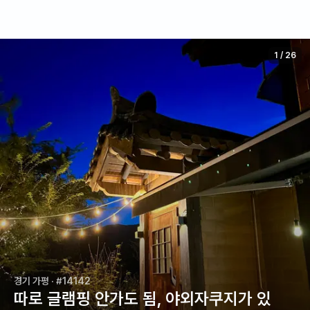
1
/
26
경기 가평
· #14142
따로 글램핑 안가도 됨, 야외자쿠지가 있