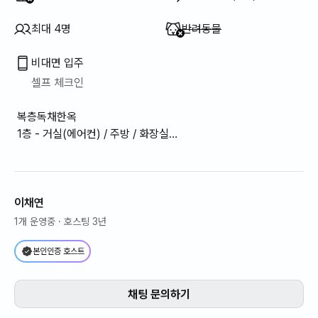
이용 불가
:
최대 4명
반려동물
비대면 입주
셀프 체크인
복층독채한옥
1층 - 거실(에어컨) / 주방 / 화장실
2층 - 침실 (더블베드1,에어컨)
이채연
1개 운영중
· 호스팅 3년
본인인증 호스트
채팅 문의하기