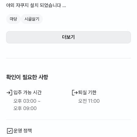
야외 자쿠지 설치 되었습니다
🍃마당이있는 복층 독채 한옥주택 입니다
마당
시골살기
감성있는 실내 숙소와 마당을 단독으로 사용하실 수 있습니다.
데크 앞 선베드에 누워 새소리 개구리소리를 들을 수 있으며,
야외의 마디 라운지에서는 나무아래 감성적인 조명과 함께 로맨틱
더보기
한 시간을 보내실 수 있고,
야외 방갈로에서는 편안하게 누워 빔프로젝터를 시청하실 수 있습
니다
확인이 필요한 사항
입주 가능 시간
퇴실 기한
오후 03:00 ~
오전 11:00
오후 09:00
운영 정책