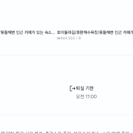
몽돌해변 인근 카페가 있는 숙소몽
호미둘레길/흥환해수욕장/몽돌해변 인근 카페가
을
₩494,550 / 주
퇴실 기한
오전 11:00