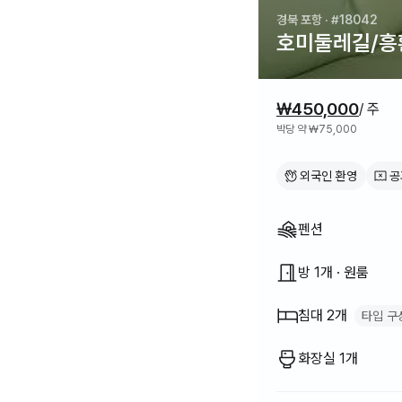
경북 포항
· #18042
호미둘레길/흥
가격 정보
₩450,000
/ 주
박당 약 ₩75,000
외국인 환영
공
집 구조
펜션
방 1개 · 원룸
침대 2개
타입 구
싱글 침대
2
화장실 1개