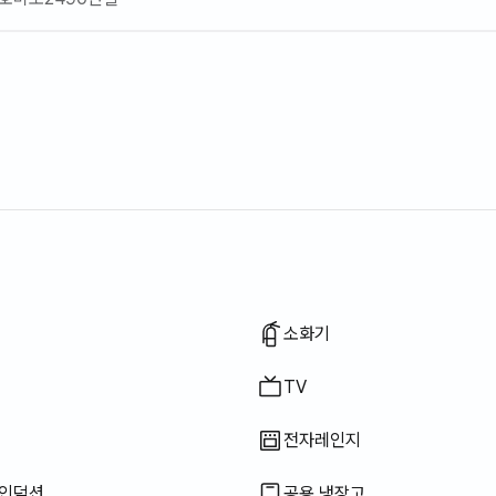
 매트리스
 봉투
, 칼, 가위 등)
팬
, 컵 등)
우나
끼탕
방
일체형
션
소화기
TV
전자레인지
 인덕션
공용 냉장고