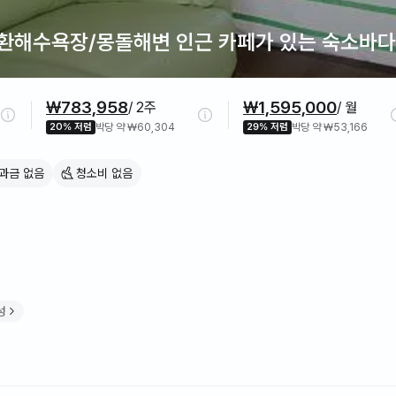
환해수욕장/몽돌해변 인근 카페가 있는 숙소바다
₩783,958
₩1,595,000
/ 2주
/ 월
20% 저렴
박당 약 ₩60,304
29% 저렴
박당 약 ₩53,166
과금 없음
청소비 없음
성