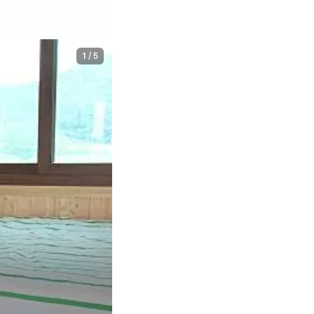
1
/
5