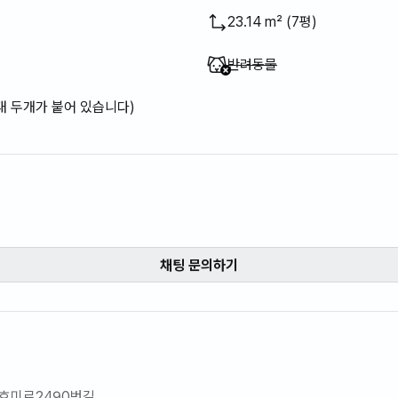
23.14 m² (7평)
이용 불가
:
반려동물
대 두개가 붙어 있습니다)
채팅 문의하기
 호미로2490번길