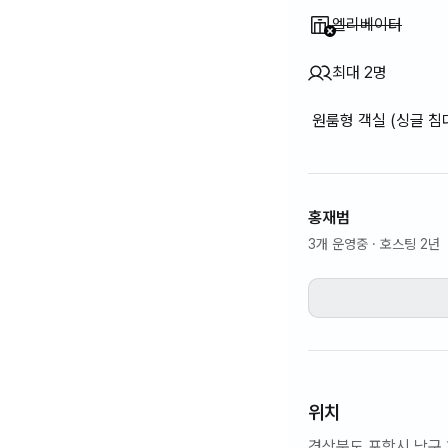
이용 불가
:
엘리베이터
최대 2명
원룸형 객실 (싱글 침
홍재범
3개 운영중
· 호스팅 2년
위치
경상북도 포항시 남구