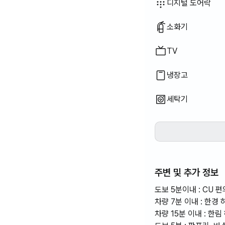
이용 불가
이용 불가
이용 불가
이용 불가
이용 불가
이용 불가
이용 불가
이용 불가
이용 불가
이용 불가
이용 불가
이용 불가
이용 불가
:
:
:
:
:
:
:
:
:
:
:
:
:
에어컨
식탁 및 의자
열쇠 잠금 장치
경비실 · 경비원
건조기
공용 가스레인지 ·
공용 냉장고
공용 전자레인지
공용 세탁기
공용 건조기
추가 침구류 가능
보일러 (도시가스)
옷장
소파
사무용 책상
디지털 도어락
소화기
TV
냉장고
세탁기
주변 및 추가 정보
도보 5분이내 : CU 
차량 7분 이내 : 한
차량 15분 이내 : 한