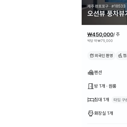
제주 판포포구
· #18533
오션뷰 풍차뷰가
가격 정보
₩450,000
/ 주
박당 약 ₩75,000
외국인 환영
청
집 구조
펜션
방 1개 · 원룸
침대 1개
타입 구
퀸 침대
1
화장실 1개