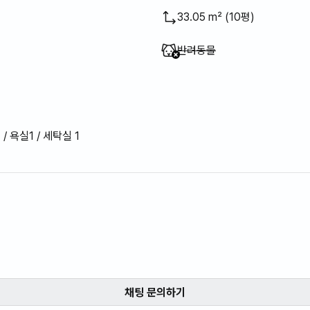
33.05 m² (10평)
이용 불가
:
반려동물
 / 욕실1 / 세탁실 1
채팅 문의하기