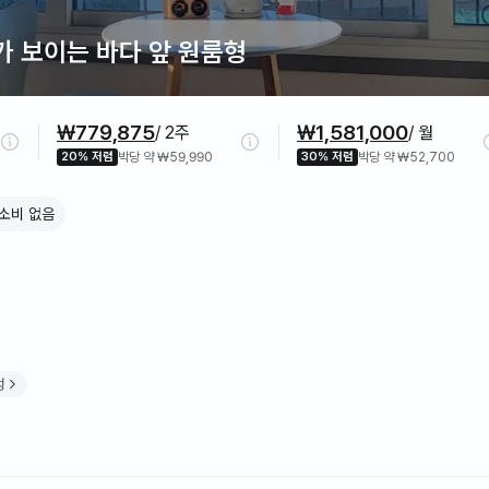
 보이는 바다 앞 원룸형
₩779,875
₩1,581,000
/ 2주
/ 월
20% 저렴
박당 약 ₩59,990
30% 저렴
박당 약 ₩52,700
소비 없음
성