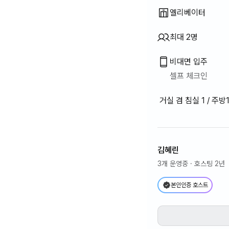
엘리베이터
최대 2명
비대면 입주
셀프 체크인
거실 겸 침실 1 / 주방1
김혜린
3개 운영중
· 호스팅 2년
본인인증 호스트