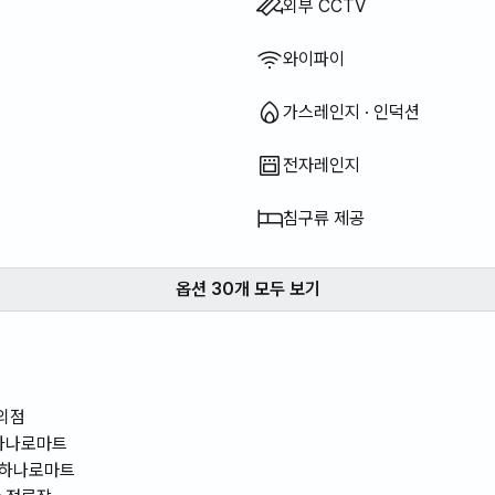
 인덕션
외부 CCTV
와이파이
가스레인지 · 인덕션
전자레인지
침구류 제공
옵션 30개 모두 보기
편의점
경 하나로마트
림 하나로마트