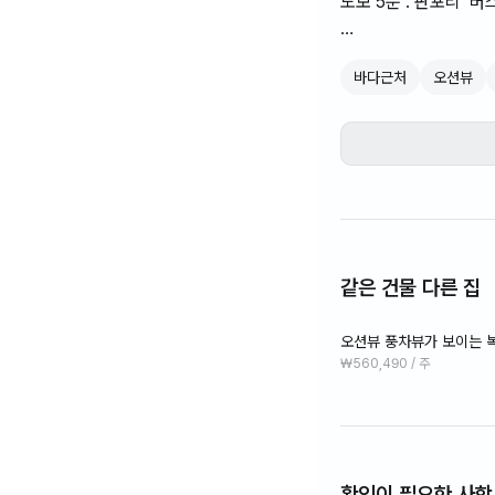
도보 5분 : 판포리 
전 객실 오션뷰 풍차뷰
바다근처
오션뷰
모던하고 깔끔한 느낌
객실 내 어느 곳에서나
조용한 마을로 평화롭
개인실 내 개인 세탁기
쿠팡 로켓배송 가능 !
제주 남서쪽의 명소를 
위치 및 주변환경
같은 건물 다른 집
-숙소 위치는 시외버스
버스정류장과 숙소와의
오션뷰 풍차뷰가 보이는 
- 제주 서남부의 명소
₩560,490 / 주
환상적인 일몰 스팟으로
*공과금은 전기, 수도
제주 특성상 도시가스가
가스요금은 사용량만큼
확인이 필요한 사항