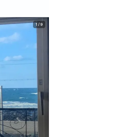
1
/
9