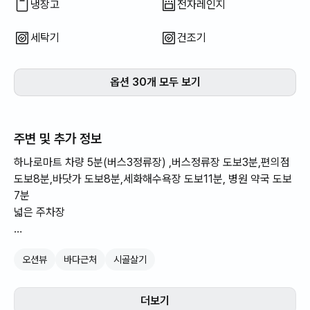
냉장고
전자레인지
세탁기
건조기
옵션 30개 모두 보기
주변 및 추가 정보
하나로마트 차량 5분(버스3정류장) ,버스정류장 도보3분,편의점
도보8분,바닷가 도보8분,세화해수욕장 도보11분, 병원 약국 도보
7분
넓은 주차장
🗓 최소 숙박예약 가능일:
오션뷰
바다근처
시골살기
7박 이상만 예약 가능합니다.
🐾 반려동물 제한 사항(해당숙소만 작성):
더보기