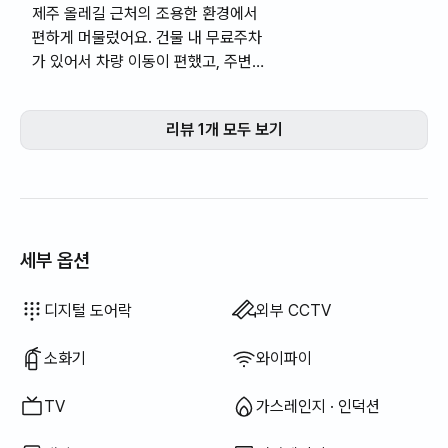
제주 올레길 근처의 조용한 환경에서
편하게 머물렀어요. 건물 내 무료주차
가 있어서 차량 이동이 편했고, 주변
에 하나로마트나 편의점, 병원 약국
등이 가까워서 생활하기에 좋은 동네
리뷰 1개 모두 보기
분위기였습니다. 바닷가도 도보 8분
거리라 접근성이 나쁘지 않았어요.
세부 옵션
드라이기
블라인드
세탁 세제
음식물 쓰레기 봉투
행주
수세미
청소기
전기 주전자
전기 밥솥
조리 도구 (도마, 칼, 가위 등)
냄비 · 후라이팬
기본 식기 (그릇, 컵 등)
야외 바베큐 시설
선풍기
전기보일러
유선 인터넷
이용 불가: 욕조
이용 불가: 비데
이용 불가: 필터 샤워기
이용 불가: 바디워시
이용 불가: 샴푸 · 린스
이용 불가: 비누
이용 불가: 화장지
이용 불가: 칫솔
이용 불가: 치약
이용 불가: 수건
이용 불가: 토퍼 · 접이식 매트리스
이용 불가: 암막 커튼
이용 불가: 빗자루
이용 불가: 섬유 유연제
이용 불가: 식기 세정제
이용 불가: 쓰레기 봉투
이용 불가: 엘리베이터
이용 불가: 무료 피트니스
이용 불가: 수영장
이용 불가: 무료 공용 사우나
이용 불가: 스파 · 월풀
이용 불가: 자쿠지 · 히노끼탕
이용 불가: 테라스
이용 불가: 행거
이용 불가: 좌식 식탁
이용 불가: 소파베드
이용 불가: 기름(등유) 난방
이용 불가: LPG 가스
이용 불가: 신재생 에너지
이용 불가: 빔프로젝터
이용 불가: 빨래 건조대
이용 불가: 다리미
이용 불가: 세탁건조기 일체형
이용 불가
이용 불가
이용 불가
이용 불가
이용 불가
이용 불가
이용 불가
이용 불가
이용 불가
이용 불가
이용 불가
:
:
:
:
:
:
:
:
:
:
:
추가 침구류 가능
에어컨
식탁 및 의자
옷장
열쇠 잠금 장치
경비실 · 경비원
공용 가스레인지 · 인덕션
공용 냉장고
공용 전자레인지
공용 세탁기
공용 건조기
침구류 제공
보일러 (도시가스)
소파
사무용 책상
디지털 도어락
외부 CCTV
소화기
와이파이
TV
가스레인지 · 인덕션