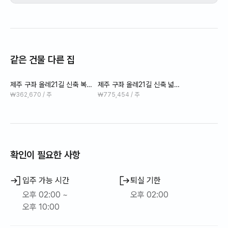
25kg 이하만 실내 거주가능, 배변 훈련 잘 된 반려견만 가능합
니다.
야외 반려견 숙소에는 반려견 크기와는 상관없이 반려견 동반
가능
같은 건물 다른 집
*벽지, 장판 등 기물 파손/훼손 시 배상해야 함.
제주 구좌 올레21길 신축 복층
제주 구좌 올레21길 신축 넓은
원룸(10평) 1층 B
복층 3룸(20평) 1층 컴퓨터및
₩362,670 / 주
₩775,454 / 주
업무용
확인이 필요한 사항
입주 가능 시간
퇴실 기한
오후 02:00 ~
오후 02:00
오후 10:00