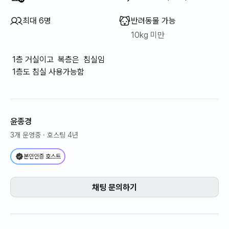
최대 6명
반려동물 가능
10kg 미만
1층 거실이고 복층은 침실임
1층도 침실 사용가능함
윤종경
3개 운영중
· 호스팅 4년
본인인증 호스트
채팅 문의하기