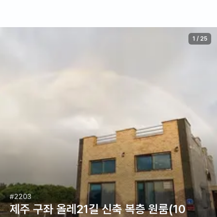
1
/
25
#2203
제주 구좌 올레21길 신축 복층 원룸(10