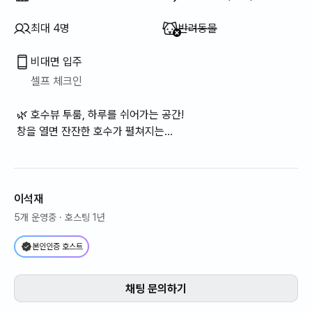
이용 불가
:
최대 4명
반려동물
비대면 입주
셀프 체크인
🌿 호수뷰 투룸, 하루를 쉬어가는 공간!
창을 열면 잔잔한 호수가 펼쳐지는
차분하고 따뜻한 호수뷰 투룸!!
(최대4인 이용가능합니다)
이석재
5개 운영중
· 호스팅 1년
본인인증 호스트
채팅 문의하기