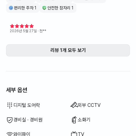
편리한 주차 1
안전한 잠자리 1
2026년 5월 27일
· 천**
리뷰 1개 모두 보기
세부 옵션
드라이기
토퍼 · 접이식 매트리스
블라인드
암막 커튼
빗자루
세탁 세제
섬유 유연제
식기 세정제
음식물 쓰레기 봉투
행주
수세미
청소기
전기 주전자
전기 밥솥
조리 도구 (도마, 칼, 가위 등)
냄비 · 후라이팬
기본 식기 (그릇, 컵 등)
엘리베이터
행거
소파베드
선풍기
전기보일러
빨래 건조대
이용 불가: 욕조
이용 불가: 비데
이용 불가: 필터 샤워기
이용 불가: 바디워시
이용 불가: 샴푸 · 린스
이용 불가: 비누
이용 불가: 화장지
이용 불가: 칫솔
이용 불가: 치약
이용 불가: 수건
이용 불가: 쓰레기 봉투
이용 불가: 야외 바베큐 시설
이용 불가: 무료 피트니스
이용 불가: 수영장
이용 불가: 무료 공용 사우나
이용 불가: 스파 · 월풀
이용 불가: 자쿠지 · 히노끼탕
이용 불가: 테라스
이용 불가: 좌식 식탁
이용 불가: 기름(등유) 난방
이용 불가: LPG 가스
이용 불가: 신재생 에너지
이용 불가: 빔프로젝터
이용 불가: 유선 인터넷
이용 불가: 다리미
이용 불가: 세탁건조기 일체형
이용 불가
이용 불가
이용 불가
이용 불가
이용 불가
이용 불가
이용 불가
이용 불가
:
:
:
:
:
:
:
:
침구류 제공
추가 침구류 가능
에어컨
식탁 및 의자
옷장
소파
사무용 책상
열쇠 잠금 장치
건조기
공용 가스레인지 · 인덕션
공용 냉장고
공용 전자레인지
공용 세탁기
공용 건조기
보일러 (도시가스)
디지털 도어락
외부 CCTV
경비실 · 경비원
소화기
와이파이
TV