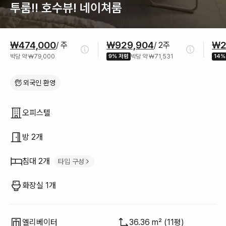
투룸!! 호수뷰! 네이쳐룸
가격 정보
₩474,000
₩929,904
₩2
/ 주
/ 2주
박당 약 ₩79,000
9% 저렴
박당 약 ₩71,531
14%
외국인 환영
집 구조
오피스텔
방 2개
침대 2개
타입 구성
퀸 침대
2
화장실 1개
엘리베이터
36.36 m² (11평)