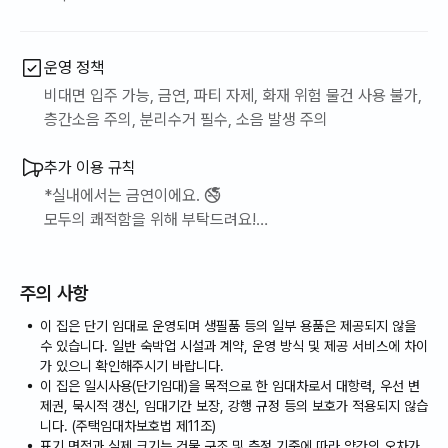
다양한 인기 맛집이 밀집해 있습니다.
운영 정책
- 웨스턴돔 레스토랑
분위기 좋은 레스토랑과
비대면 입주 가능, 금연, 파티 자제, 화재 위험 물건 사용 불가,
데이트·모임에 적합한 식당이 많습니다.
층간소음 주의, 분리수거 필수, 소음 발생 주의
- 호수공원 인근 카페
추가 이용 규칙
호수뷰를 즐길 수 있는 감성 카페와
*실내에서는 금연이에요. 🚭
프랜차이즈 카페가 다양하게 위치해 있습니다.
모두의 쾌적함을 위해 부탁드려요!
관광, 맛집, 문화생활을
*냄새가 강한 음식(생선, 고기 등)은 실내에서 드시지 말아 주
도보 또는 가까운 거리에서 모두 즐길 수 있는 정발산역 최고의 입
세요.😄
지입니다.
주의 사항
이 집은 단기 임대로 운영되며 생필품 등의 일부 용품은 제공되지 않을
❤마음이 편해지는 호수뷰를 직접 느껴보세요^^ 야경은 더욱 아릅
수 있습니다. 일반 숙박업 시설과 계약, 운영 방식 및 제공 서비스에 차이
답습니다.
가 있으니 확인해주시기 바랍니다.
❤️ 무료주차!! (1대)
이 집은 일시사용(단기임대)을 목적으로 한 임대차로서 대항력, 우선 변
❤️ 외부소음없이 조용하고 편리합니다
제권, 묵시적 갱신, 임대기간 보장, 강행 규정 등의 보호가 적용되지 않습
니다. (주택임대차보호법 제11조)
표기 면적과 실제 크기는 건물 구조 및 측정 기준에 따라 약간의 오차가