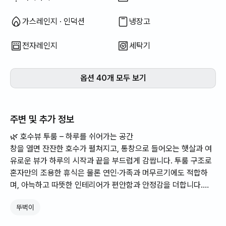
가스레인지 · 인덕션
냉장고
전자레인지
세탁기
옵션 40개 모두 보기
주변 및 추가 정보
🌿 호수뷰 투룸 – 하루를 쉬어가는 공간
창을 열면 잔잔한 호수가 펼쳐지고, 통창으로 들어오는 햇살과 여
유로운 뷰가 하루의 시작과 끝을 부드럽게 감쌉니다. 투룸 구조로
혼자만의 조용한 휴식은 물론 연인·가족과 머무르기에도 적합하
며, 아늑하고 따뜻한 인테리어가 편안함과 안정감을 더합니다.
뚜벅이
✅ 최대 4인, 퀸침대 2개 ,투룸
도보1분 호수공원 산책로 인근으로 아침