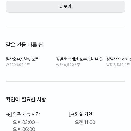
산책, 저녁 노을과 야경까지 즐길 수 있는 차분하고 따뜻한 프리미
더보기
엄 공간입니다.
🌳 관광지 · 즐길 거리
- 일산 호수공원
정발산역 대표 명소로 사계절 산책과 러닝,
같은 건물 다른 집
야경과 호수뷰가 특히 아름다운 힐링 공간입니다.
일산호수공원앞 오픈
정발산 역세권 호수공원 뷰 C
정발산 역세권 
- 라페스타 · 웨스턴돔
₩439,600 / 주
₩549,500 / 주
₩516,530 / 주
쇼핑, 영화관, 카페, 맛집이 모여 있는
일산의 대표적인 문화·상업 거리입니다.
- 고양 아람누리
공연장과 전시관이 있는 문화예술 공간으로
확인이 필요한 사항
공연·전시 관람에 좋습니다.
입주 가능 시간
퇴실 기한
🍽️ 맛집 · 카페
오후 03:00 ~
오전 11:00
- 라페스타 맛집 거리
오후 06:00
한식, 양식, 일식, 중식까지