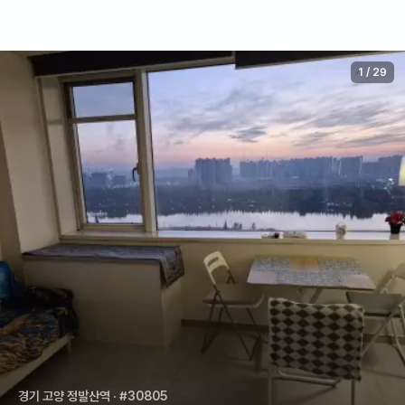
1
/
29
경기 고양 정발산역
· #30805