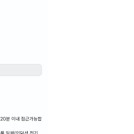
 20분 이내 접근가능합
용품 일체(인덕션,전기