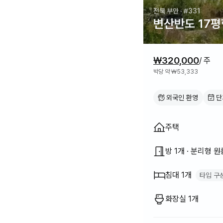
전북 부안
· #331
변산반도 17평
가격 정보
₩320,000
/ 주
박당 약 ₩53,333
외국인 환영
단
집 구조
주택
방 1개 · 분리형 원
침대 1개
타입 구
퀸 침대
1
화장실 1개