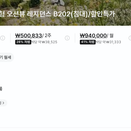
형 오션뷰 레지던스 B202(침대)/할인특가
₩500,833
₩940,000
/ 2주
/ 월
28% 저렴
박당 약 ₩38,525
41% 저렴
박당 약 ₩31,333
기 월세
룸
성