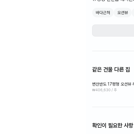
밥솥,전자렌지,커피포트
바다근처
오션뷰
몸만 오시면 됩니다~^
같은 건물 다른 집
변산반도 17평형 오션뷰 
₩406,630 / 주
확인이 필요한 사항