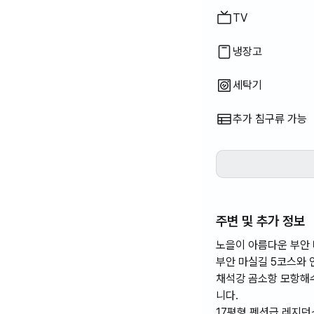
TV
냉장고
세탁기
추가 침구류 가능
주변 및 추가 정보
노을이 아름다운 부안 
부안 마실길 5코스와 
채석강 곰소항 모항해수
니다.
17평형 펜션급 레지던