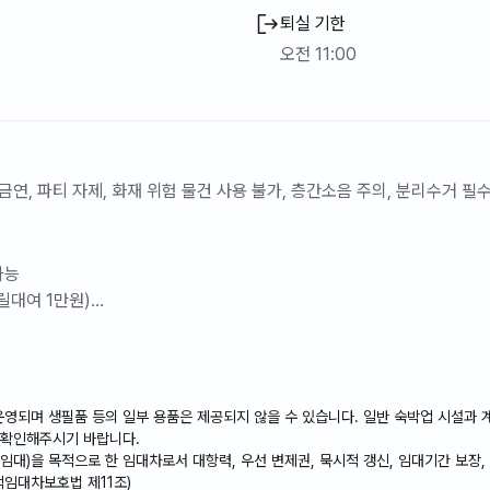
퇴실 기한
오전 11:00
금연, 파티 자제, 화재 위험 물건 사용 불가, 층간소음 주의, 분리수거 필수
가능
릴대여 1만원)
입니다. 🚭
이상의 공과금이 나올경우
될 수 있으니
운영되며 생필품 등의 일부 용품은 제공되지 않을 수 있습니다. 일반 숙박업 시설과 계
절약해서 사용해 주세요~*^^*
 확인해주시기 바랍니다.
임대)을 목적으로 한 임대차로서 대항력, 우선 변제권, 묵시적 갱신, 임대기간 보장,
택임대차보호법 제11조)