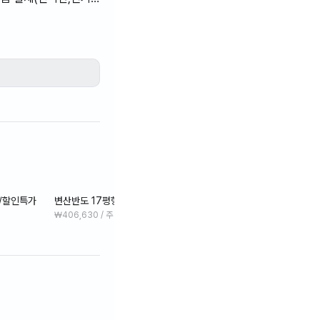
완비되어 있어 한달살기
)/할인특가
변산반도 17평형 오션뷰 레지던스 A102(온돌)/할인특가
변산반도
₩406,630 / 주
₩406,