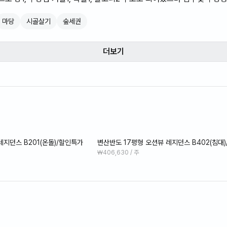
 포함), 케이블TV, 무선인터넷, 세탁기, 건조대, 냉장고 등 모든시설 
마당
시골살기
숲세권
^
더보기
레지던스 B201(온돌)/할인특가
변산반도 17평형 오션뷰 레지던스 B402(침대
₩406,630 / 주