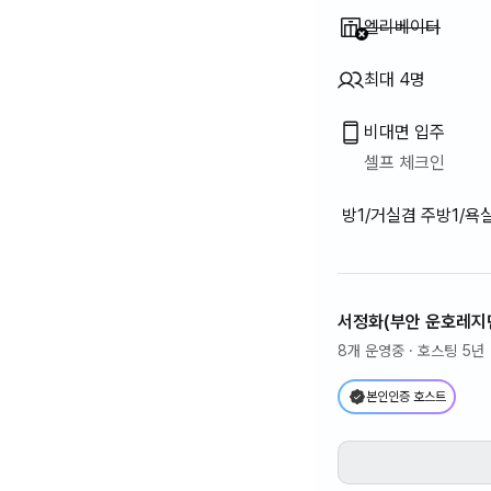
이용 불가
:
엘리베이터
최대 4명
비대면 입주
셀프 체크인
방1/거실겸 주방1/욕
서정화(부안 운호레지던
8개 운영중
· 호스팅 5년
본인인증 호스트