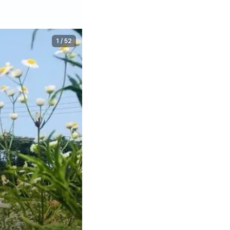
1
/
52