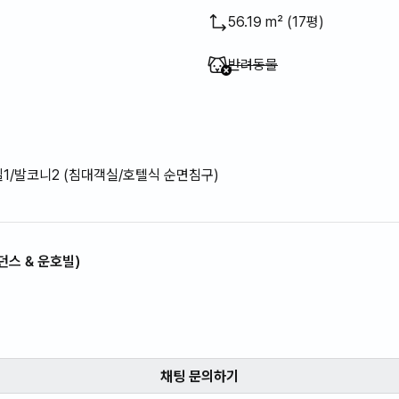
56.19 m² (17평)
이용 불가
:
반려동물
실1/발코니2 (침대객실/호텔식 순면침구)
스 & 운호빌)
채팅 문의하기