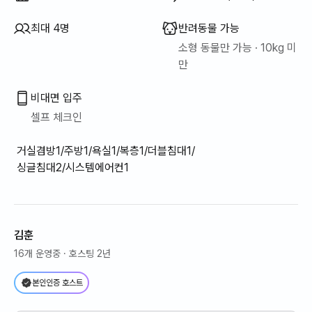
최대 4명
반려동물 가능
소형 동물만 가능 · 10kg 미
만
비대면 입주
셀프 체크인
거실겸방1/주방1/욕실1/복층1/더블침대1/
싱글침대2/시스템에어컨1
김훈
16개 운영중
· 호스팅 2년
본인인증 호스트