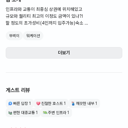
가능하나 혹시 모를 주차단속은
인프라와 교통이 최중심 상권에 위치해있고
책임지지 않습니다~~~
규모와 퀄리티 최고의 이정도 금액이 있나?!
할 정도의 초가성비(4인까지 입주가능)숙소
깨끗하고 인프라 좋은곳에서 편안하게 지내세요^^
뚜벅이
워케이션
인원수 정확히 체크해주시고 반려동물 동반출입시
반려동물 인원도 꼭 체크 해주세요!
더보기
{특별히 반려동물을 입주하는 만큼 작은 소형 반려동물2아이까지
만 가능하고 동반출입시 추가특수청소비10만원 추가로 받습니다,
동의없이 동반출입시 보증금반환이 절대로 안되니 꼭 체크해주세
요!}
게스트 리뷰
빠른 답장 1
친절한 호스트 1
깨끗한 내부 1
편한 대중교통 1
주변 인프라 1