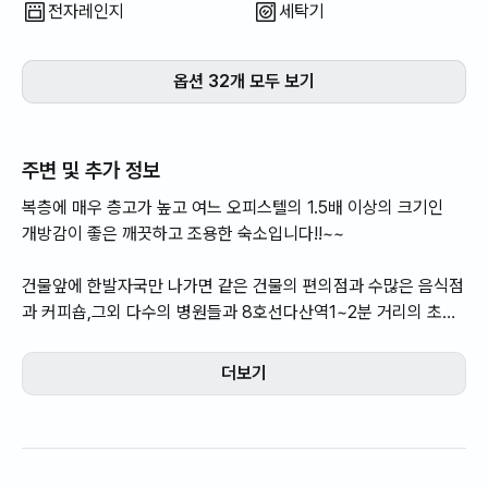
전자레인지
세탁기
옵션 32개 모두 보기
주변 및 추가 정보
복층에 매우 층고가 높고 여느 오피스텔의 1.5배 이상의 크기인
개방감이 좋은 깨끗하고 조용한 숙소입니다!!~~
건물앞에 한발자국만 나가면 같은 건물의 편의점과 수많은 음식점
과 커피숍,그외 다수의 병원들과 8호선다산역1~2분 거리의 초역
세권의 모든것이 편한 최고의 인프라 중심상권입니다!!~~
더보기
@현대프리미엄 아울렛 자차3분거리(도보10분거리)
@다산동 이마트 자차6분거리
@구리농수산물시장 자차로6분거리
@우리 문화유산 동구왕릉 자차10분거리