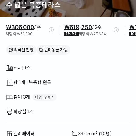
주 넓은 복층테라스
가격 정보
₩306,000
₩619,250
₩1
/ 주
/ 2주
박당 약 ₩51,000
7% 저렴
박당 약 ₩47,634
10
외국인 환영
반려동물 가능
집 구조
레지던스
방 1개 · 복층형 원룸
침대 3개
타입 구성
싱글 침대
2
화장실 1개
더블 침대
1
엘리베이터
33.05 m² (10평)