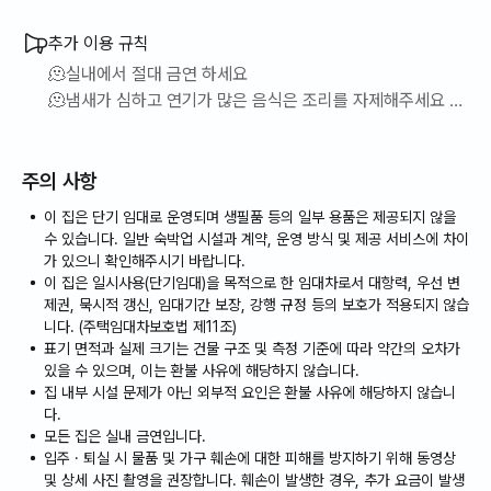
요!}
추가 이용 규칙
🌈퇴실직전에 설거지와 쓰레기 폐기는 꼭 필수입니다🙏
🫠실내에서 절대 금연 하세요
🫠냄새가 심하고 연기가 많은 음식은 조리를 자제해주세요
🌈외출,퇴실시에 냉난방기와 전등은 신경써서 꺼주세요💗
🫠관리비가 너무 많이 나와요!~ 과도한 난방과 과도한 전기사
(여름에는 외출,출근시 에어컨을 꼭 꺼주시고
용시에는 보증금에서 차감됩니다
겨울에도 외출,출근시 보일러를 외출기능으로 퇴실시에는 전원을
주의 사항
꺼주시고 모든 전등은 꼭 소등 부탁드립니다🙏)
이 집은 단기 임대로 운영되며 생필품 등의 일부 용품은 제공되지 않을
수 있습니다. 일반 숙박업 시설과 계약, 운영 방식 및 제공 서비스에 차이
가 있으니 확인해주시기 바랍니다.
이 집은 일시사용(단기임대)을 목적으로 한 임대차로서 대항력, 우선 변
제권, 묵시적 갱신, 임대기간 보장, 강행 규정 등의 보호가 적용되지 않습
니다. (주택임대차보호법 제11조)
표기 면적과 실제 크기는 건물 구조 및 측정 기준에 따라 약간의 오차가
있을 수 있으며, 이는 환불 사유에 해당하지 않습니다.
집 내부 시설 문제가 아닌 외부적 요인은 환불 사유에 해당하지 않습니
다.
모든 집은 실내 금연입니다.
입주 · 퇴실 시 물품 및 가구 훼손에 대한 피해를 방지하기 위해 동영상
및 상세 사진 촬영을 권장합니다. 훼손이 발생한 경우, 추가 요금이 발생