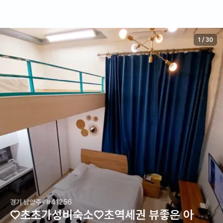
1
/
30
경기 남양주
· #41256
♡초초가성비숙소♡초역세권 뷰좋은 아