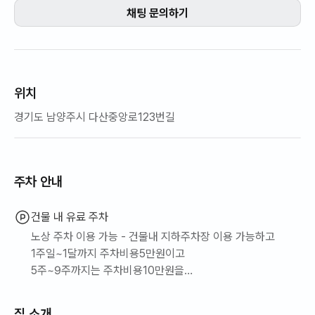
채팅 문의하기
위치
경기도 남양주시 다산중앙로123번길
주차 안내
건물 내 유료 주차
노상 주차 이용 가능 - 건물내 지하주차장 이용 가능하고
1주일~1달까지 주차비용5만원이고
5주~9주까지는 주차비용10만원을
호스트에게 송금 주셔야 하시고
100미터 다산역 주변에 요령껏 무료주차
집 소개