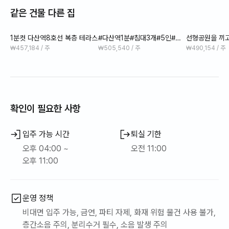
@숙소 바로앞에 선형테마공원이 있어서 산책하기 좋고
같은 건물 다른 집
주변 환경과 풍경도 매우 좋고 편안해요
1분컷 다산역8호선 복층 테라스
#다산역1분#침대3개#5인#호
선형공원을 끼고
@입주는 비대면으로 진행됩니다
텔형오피스텔#복층#잠실23분
고의 깨끗한 신
₩457,184 / 주
₩505,540 / 주
₩490,154 / 주
@계약하시면 문자나 전화로 안내해드림
@입실은 오후3시,퇴실은 오전11시입니다
@입실은 모두 4인까지 사용가능하세요
@숙박업이 아니고 단기임대업규정상 개인세면도구(수건,삼푸,칫
솔,휴지)와 종량제봉지는 개인이 챙겨오셔야 해요
확인이 필요한 사항
@퇴실전 설거지와 쓰레기분리는 꼭 해주세요
@여분의 이불과 베개는 사전에 말씀해주세요
입주 가능 시간
퇴실 기한
@흡연은 귀찮더라도 실외에서 꼭 해주세요
오후 04:00 ~
오전 11:00
@너무 시끄러운 파티나 고성방가는 안되요
오후 11:00
@인원수 정확히 체크해주시고 반려동물 동반출입시
반려동물 인원도 꼭 체크 해주세요!
운영 정책
{특별히 반려동물을 입주하는 만큼 작은 소형 반려동물2아이까지
만 가능하고 동반출입시 추가특수청소비10만원 추가로 받습니다,
비대면 입주 가능, 금연, 파티 자제, 화재 위험 물건 사용 불가,
동의없이 동반출입시 보증금반환이 절대로 안되니 꼭 체크해주세
층간소음 주의, 분리수거 필수, 소음 발생 주의