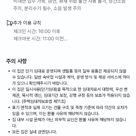
이용할 수 있습니다.
비대면 입주 가능, 금연, 화재 위험 물건 사용 불가, 층간소음
이 모든 서울의 매력들이 숙소에서 도보 10분 이내에 있습니다.
주의, 분리수거 필수, 소음 발생 주의
필독)
추가 이용 규칙
국내 「공중위생관리법」에 따라 임대인은 침구 및 수건 등 공중위생
체크인 시간: 16:00 이후
용품을 제공할 수 없습니다. 필요하신 경우 고객님께서 직접 준비
체크아웃 시간: 11:00 이전
해 주시거나, 사전에 말씀해 주시면 전문 업체를 통해 이용하실 수
얼리 체크인 / 레이트 체크아웃: 사전 문의 및 객실 상황에 따
있도록 안내해드리겠습니다.
라 유료 제공
주의 사항
키 시스템: 디지털 도어락 (비대면 입실 가능)
📍 위치 및 주변 환경
클리닝 서비스: 주 1회
이 집은 단기 임대로 운영되며 생필품 등의 일부 용품은 제공되지 않을
[1]강남구청역 도보 2분
수 있습니다. 일반 숙박업 시설과 계약, 운영 방식 및 제공 서비스에 차이
[2]선정릉역9호선 5분 거리
[주의사항]
가 있으니 확인해주시기 바랍니다.
[3]학동역 7호선 8분,
이 집은 일시사용(단기임대)을 목적으로 한 임대차로서 대항력, 우선 변
[1] 실내 및 복도, 계단에서 절대 금연입니다. 🚭
[4]청담역 7호선 약 10분
제권, 묵시적 갱신, 임대기간 보장, 강행 규정 등의 보호가 적용되지 않습
[2] 생선 및 고기 등 냄새가 심한 음식은 실내에서 섭취 불가
니다. (주택임대차보호법 제11조)
합니다.
표기 면적과 실제 크기는 건물 구조 및 측정 기준에 따라 약간의 오차가
강남·신사·청담 어디든 30분 이내 이동이 가능합니다.
[3] 실내 취식은 가능하나, 파티 및 소음 행위 금지
있을 수 있으며, 이는 환불 사유에 해당하지 않습니다.
편의점·마트·카페 등 생활 편의 시설이 밀집해 있고, 한강 잠원지
[4] 객실 비품, 가전제품, 가구 파손 시 실비 청구됩니다.
집 내부 시설 문제가 아닌 외부적 요인은 환불 사유에 해당하지 않습니
구, 예술의전당, 코엑스몰 등 도심 명소도 차로 10~15분 거리입니
다.
[5] 분실물 관리: 1개월 보관 후 폐기
다. 장기 체류 중에도 불편함 없는 생활 인프라를 제공합니다.
모든 집은 실내 금연입니다.
[6] 반려동물 동반 불가