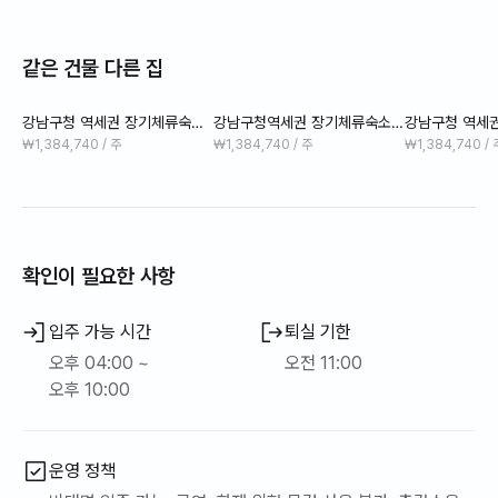
이탈리아 모던 스타일로 꾸며진 1Bed Room은
같은 건물 다른 집
현대적인 미학과 고급 침구가 어우러져 오래 머물수록 편안해지는
공간을 제공합니다.
강남구청 역세권 장기체류숙소
강남구청역세권 장기체류숙소 #
강남구청 역세
공간에는 Bowers & Wilkins 제플린 스피커, 네스프레소 머신, 주
#의료관광 #비즈니스 404호
의료관광 #비즈니스 1405호
#의료관광 #비
₩1,384,740 / 주
₩1,384,740 / 주
₩1,384,740 / 
방·세탁기·건조기·에어드레서까지 갖춘 풀퍼니시드 구조로 고객
에게 최적화된 생활 환경을 제공합니다.
또한 역삼· 테헤란로 비즈니스지구(차량 6분),청담·한남(차량 12
분)으로 비즈니스, 글로벌 고객 모두 편안하게 생활 가능.
확인이 필요한 사항
강남세브란스병원(차량 10분), 차병원(차량 12분)이 가까워
장기 치료 및 의료관광 목적의 고객에게도 최고의 접근성을 보장
입주 가능 시간
퇴실 기한
합니다.
오후 04:00 ~
오전 11:00
오후 10:00
아침에는 논현 카페거리에서 브런치를,
퇴근 후에는 가로수길과 도산공원까지 도보 산책을 즐겨보세요.
운영 정책
저녁엔 연타발 곱창이나 우래옥 냉면 등 강남 로컬 맛집을 편하게