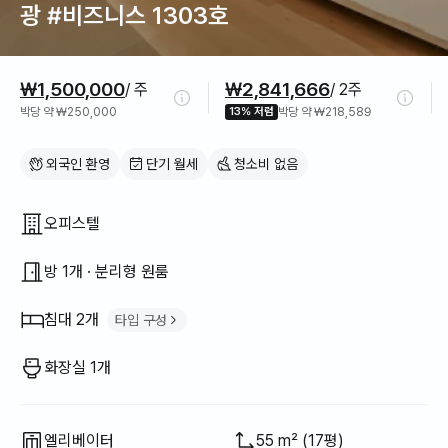
광 #비즈니스 1303호
가격 정보
₩1,500,000
₩2,841,666
/ 주
/ 2주
박당 약 ₩250,000
13% 저렴
박당 약 ₩218,589
외국인 환영
단기 월세
청소비 없음
집 구조
오피스텔
방 1개 · 분리형 원룸
침대 2개
타입 구성
퀸 침대
1
화장실 1개
소파 베드
1
엘리베이터
55 m² (17평)