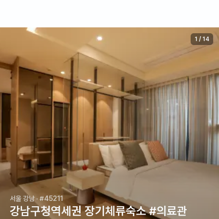
1
/
14
서울 강남
· #45211
강남구청역세권 장기체류숙소 #의료관