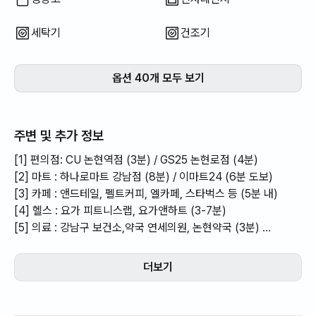
세탁기
건조기
옵션 40개 모두 보기
주변 및 추가 정보
[1] 편의점: CU 논현역점 (3분) / GS25 논현로점 (4분)
[2] 마트 : 하나로마트 강남점 (8분) / 이마트24 (6분 도보)
[3] 카페 : 앤드테일, 펠트커피, 엘카페, 스타벅스 등 (5분 내)
[4] 헬스 : 요가 피트니스랩, 요가앤하트 (3-7분)
[5] 의료 : 강남구 보건소,약국 연세의원, 논현약국 (3분)
[6] 금융 : ATM 국민·신한 은행 (5분)
더보기
강남구청역 도보 2분 거리,
K-컬처와 K-뷰티를 가장 가까이에서 경험할 수 있는 하이엔드 프
라이빗 레지던스입니다.