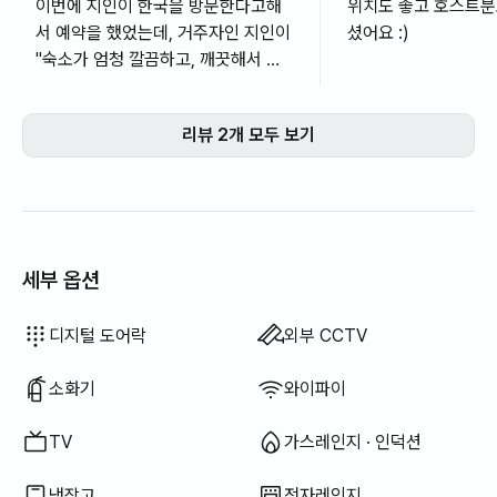
이번에 지인이 한국을 방문한다고해
위치도 좋고 호스트분
서 예약을 했었는데, 거주자인 지인이
셨어요 :)
"숙소가 엄청 깔끔하고, 깨끗해서 편
안하게 지낼수 있었다"고 합니다. 위
치도 강남구청역 근처라 주변 일정을
리뷰 2개 모두 보기
다닐때 엄청 편했다고 하네요.
세부 옵션
욕조
비데
드라이기
토퍼 · 접이식 매트리스
암막 커튼
식기 세정제
음식물 쓰레기 봉투
쓰레기 봉투
행주
수세미
청소기
전기 주전자
조리 도구 (도마, 칼, 가위 등)
냄비 · 후라이팬
기본 식기 (그릇, 컵 등)
엘리베이터
자쿠지 · 히노끼탕
행거
좌식 식탁
소파베드
전기보일러
빨래 건조대
다리미
이용 불가: 필터 샤워기
이용 불가: 바디워시
이용 불가: 샴푸 · 린스
이용 불가: 비누
이용 불가: 화장지
이용 불가: 칫솔
이용 불가: 치약
이용 불가: 수건
이용 불가: 블라인드
이용 불가: 빗자루
이용 불가: 세탁 세제
이용 불가: 섬유 유연제
이용 불가: 전기 밥솥
이용 불가: 야외 바베큐 시설
이용 불가: 무료 피트니스
이용 불가: 수영장
이용 불가: 무료 공용 사우나
이용 불가: 스파 · 월풀
이용 불가: 테라스
이용 불가: 선풍기
이용 불가: 기름(등유) 난방
이용 불가: LPG 가스
이용 불가: 신재생 에너지
이용 불가: 빔프로젝터
이용 불가: 유선 인터넷
이용 불가: 세탁건조기 일체형
이용 불가
이용 불가
이용 불가
이용 불가
이용 불가
이용 불가
이용 불가
이용 불가
:
:
:
:
:
:
:
:
침구류 제공
에어컨
보일러 (도시가스)
식탁 및 의자
옷장
소파
사무용 책상
열쇠 잠금 장치
경비실 · 경비원
공용 가스레인지 · 인덕션
공용 냉장고
공용 전자레인지
공용 세탁기
공용 건조기
추가 침구류 가능
디지털 도어락
외부 CCTV
소화기
와이파이
TV
가스레인지 · 인덕션
냉장고
전자레인지