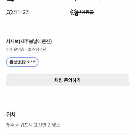
이용 불가
:
최대 2명
반려동물
서재혁(제주봄날에펜션)
4개 운영중
· 호스팅 4년
본인인증 호스트
채팅 문의하기
위치
제주 서귀포시 표선면 번영로