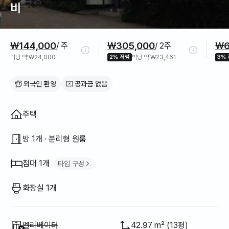
비
가격 정보
₩144,000
₩305,000
₩6
/ 주
/ 2주
박당 약 ₩24,000
2% 저렴
박당 약 ₩23,461
3%
외국인 환영
공과금 없음
집 구조
주택
방 1개 · 분리형 원룸
침대 1개
타입 구성
퀸 침대
1
화장실 1개
이용 불가
:
엘리베이터
42.97 m² (13평)