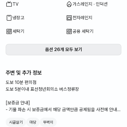
TV
가스레인지 · 인덕션
냉장고
전자레인지
세탁기
공용 세탁기
옵션 26개 모두 보기
주변 및 추가 정보
도보 10분 편의점
도보 5분이내 표선청년회의소 버스정류장
[보증금 안내]
- 기물 파손 시 보증금에서 해당 금액만큼 공제됨을 사전에 안내
드립니다.
시골살기
마당
뚜벅이
- 물건, 쓰레기를 두고가시거나 객실을 지나치게 오염시킬시 청소