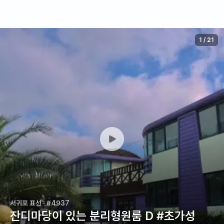
1
/
21
서귀포 표선
· #4937
잔디마당이 있는 분리형원룸 D #초가성