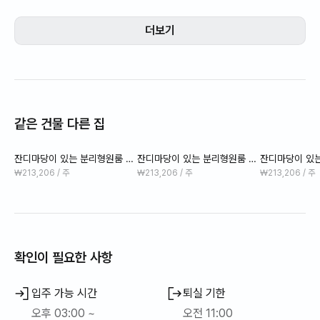
비 5만원이 추가청구됩니다.
더보기
[난방 안내]
- 저희는 중앙난방(심야 전기) 시스템을 사용하고 있어 난방은 밤
10시 30분 이후부터 새벽 시간까지 가동됩니다.
- 중앙난방 특성상 객실이 매우 뜨겁기보다는 은은하게 따뜻한 정
도의 난방이 제공됩니다.
같은 건물 다른 집
- 보다 편안한 이용을 위해 객실에는 전기장판이 함께 제공됩니다.
- 온수는 24시간 이용 가능합니다.
잔디마당이 있는 분리형원룸 A
잔디마당이 있는 분리형원룸 C
잔디마당이 있는
[해충 방역 안내]
#초가성비
#초가성비
#초가성비
₩213,206 / 주
₩213,206 / 주
₩213,206 / 주
- 매달 업체를 통한 해충방역을 하고 있습니다.
방역은 숙소 전체가 함께 진행되어야 효과가 있는 작업으로, 일부
공간이 제외될 경우 해충이 해당 구역에 머무르거나 재확산될 수
있습니다. 특별한 사정이 없으시다면 쾌적한 환경 유지를 위해 방
역 협조를 부탁드립니다.
확인이 필요한 사항
입주 가능 시간
퇴실 기한
오후 03:00 ~
오전 11:00