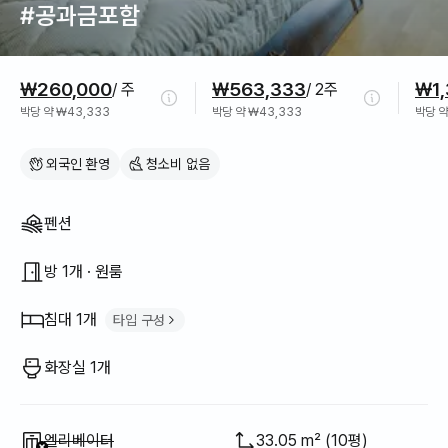
#공과금포함
가격 정보
₩260,000
₩563,333
₩1,
/ 주
/ 2주
박당 약 ₩43,333
박당 약 ₩43,333
박당 약
외국인 환영
청소비 없음
집 구조
펜션
방 1개 · 원룸
침대 1개
타입 구성
퀸 침대
1
화장실 1개
이용 불가
:
엘리베이터
33.05 m² (10평)