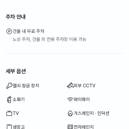
주차 안내
건물 내 무료 주차
노상 주차, 건물 외 전용 주차장 이용 가능
세부 옵션
비데
드라이기
바디워시
샴푸 · 린스
비누
화장지
치약
수건
암막 커튼
식기 세정제
행주
수세미
전기 주전자
전기 밥솥
조리 도구 (도마, 칼, 가위 등)
냄비 · 후라이팬
기본 식기 (그릇, 컵 등)
야외 바베큐 시설
테라스
행거
좌식 식탁
LPG 가스
빨래 건조대
이용 불가: 욕조
이용 불가: 필터 샤워기
이용 불가: 칫솔
이용 불가: 토퍼 · 접이식 매트리스
이용 불가: 블라인드
이용 불가: 빗자루
이용 불가: 세탁 세제
이용 불가: 섬유 유연제
이용 불가: 음식물 쓰레기 봉투
이용 불가: 쓰레기 봉투
이용 불가: 청소기
이용 불가: 엘리베이터
이용 불가: 무료 피트니스
이용 불가: 수영장
이용 불가: 무료 공용 사우나
이용 불가: 스파 · 월풀
이용 불가: 자쿠지 · 히노끼탕
이용 불가: 소파베드
이용 불가: 선풍기
이용 불가: 전기보일러
이용 불가: 기름(등유) 난방
이용 불가: 신재생 에너지
이용 불가: 빔프로젝터
이용 불가: 유선 인터넷
이용 불가: 다리미
이용 불가: 세탁건조기 일체형
이용 불가
이용 불가
이용 불가
이용 불가
이용 불가
이용 불가
이용 불가
이용 불가
이용 불가
이용 불가
이용 불가
:
:
:
:
:
:
:
:
:
:
:
침구류 제공
에어컨
식탁 및 의자
옷장
디지털 도어락
경비실 · 경비원
세탁기
건조기
공용 가스레인지 · 인덕션
공용 냉장고
공용 전자레인지
추가 침구류 가능
보일러 (도시가스)
소파
사무용 책상
열쇠 잠금 장치
외부 CCTV
소화기
와이파이
TV
가스레인지 · 인덕션
냉장고
전자레인지