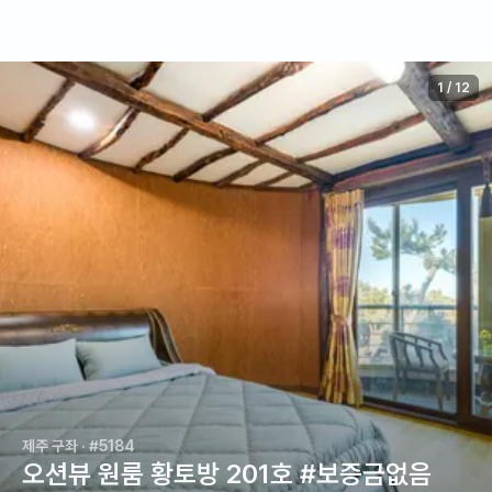
1
/
12
제주 구좌
· #5184
오션뷰 원룸 황토방 201호 #보증금없음