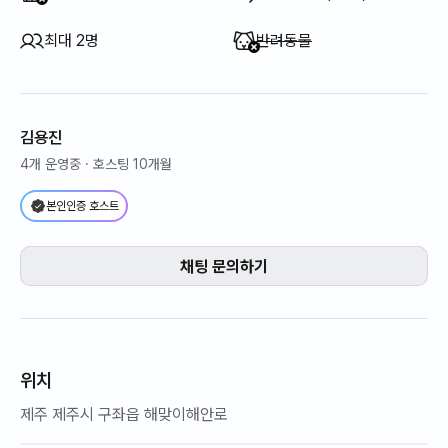
이용 불가
:
최대 2명
반려동물
김용진
4개 운영중
· 호스팅 10개월
본인인증 호스트
채팅 문의하기
위치
제주 제주시 구좌읍 해맞이해안로