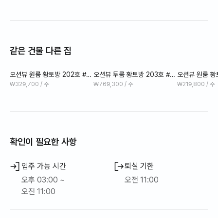
같은 건물 다른 집
오션뷰 원룸 황토방 202호 #보
오션뷰 투룸 황토방 203호 #보
오션뷰 원룸 황토
증금없음 #공과금포함
증금공과금없음 #일주일추천
증금없음 #공
₩329,700 / 주
₩769,300 / 주
₩219,800 / 주
확인이 필요한 사항
입주 가능 시간
퇴실 기한
오후 03:00 ~
오전 11:00
오전 11:00