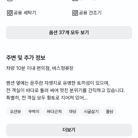
공용 세탁기
공용 건조기
옵션 37개 모두 보기
주변 및 추가 정보
차량 10분 이내 편의점, 버스정류장
펜션 옆에는 문주란 자생지로 유명한 토끼섬이 있으며,
전 객실이 바다로 둘러 싸여 멋진 분위기를 간직하고 있습니다.
특별히, 전 객실 모두 황토로 지어져 있어
건강도 챙기시고 힐링도 하실 수 있는 최고의 숙소입니다.
오션뷰
뚜벅이
바다근처
마당
시골살기
돌담
또한 야외에는 돌 정원이 잘 조성되어 있어 카페 분위기를 만끽할
수 있습니다. (피크닉하기에 딱!입니다)
가족 또는 연인과 함께 발코니에서 바다와 우도를 바라보며 제주
더보기
여행의 진미를 느껴보세요~~