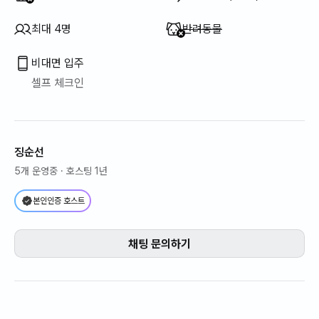
이용 불가
:
최대 4명
반려동물
비대면 입주
셀프 체크인
징순선
5개 운영중
· 호스팅 1년
본인인증 호스트
채팅 문의하기