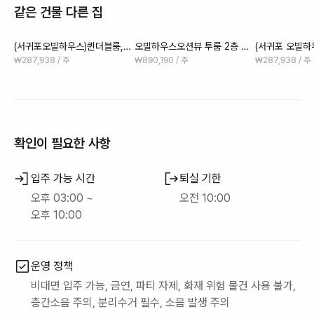
같은 건물 다른 집
(서귀포오빌하우스)퀸더블룸,주
오빌하우스오션뷰 투룸 2층 단
(서귀포 오빌하
택
체,가족단위주택 #공과
택
₩287,938 / 주
₩890,190 / 주
₩287,938 / 주
확인이 필요한 사항
입주 가능 시간
퇴실 기한
오후 03:00 ~
오전 10:00
오후 10:00
운영 정책
비대면 입주 가능, 금연, 파티 자제, 화재 위험 물건 사용 불가,
층간소음 주의, 분리수거 필수, 소음 발생 주의