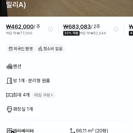
밀리A)
가격 정보
₩462,000
₩683,083
₩
/ 주
/ 2주
박당 약 ₩77,000
32% 저렴
박당 약 ₩52,544
4
외국인 환영
청소비 없음
집 구조
펜션
방 1개 · 분리형 원룸
침대 4개
타입 구성
퀸 침대
1
화장실 1개
소파 베드
1
이층 침대
1
이용 불가
:
엘리베이터
66.11 m² (20평)