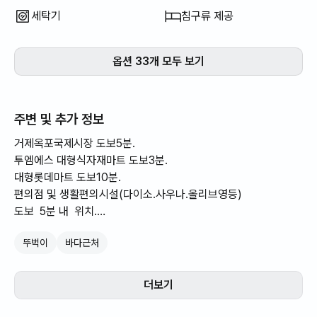
세탁기
침구류 제공
옵션 33개 모두 보기
주변 및 추가 정보
거제옥포국제시장 도보5분.
투엠에스 대형식자재마트 도보3분.
대형롯데마트 도보10분.
편의점 및 생활편의시설(다이소.사우나.올리브영등)
도보 5분 내 위치.
거제옥포시립도서관 도보10분.
뚜벅이
바다근처
저녁시간 식사 및 가볍게 한잔 맛집도보 5~10분이내
입주할 때에는 갓 세탁한 깨끗한 ✨️ 이불을 제공합니다. (건조기로
더보기
돌려서 뽀송뽀송해요!)