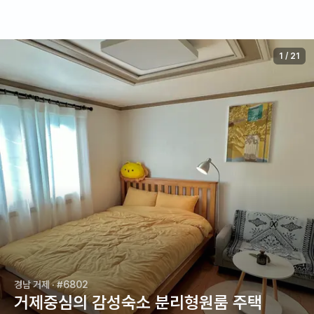
1
/
21
경남 거제
· #6802
거제중심의 감성숙소 분리형원룸 주택