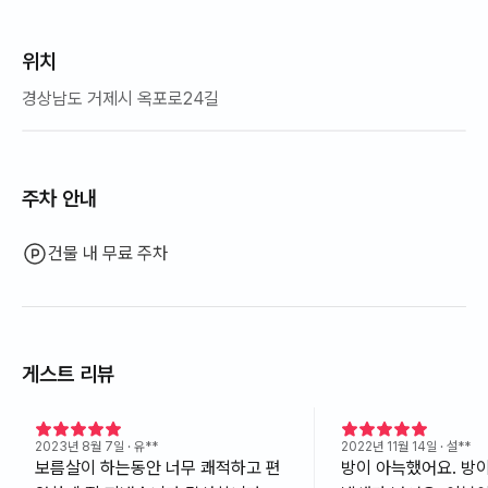
위치
경상남도 거제시 옥포로24길
주차 안내
건물 내 무료 주차
게스트 리뷰
2023년 8월 7일
· 유**
2022년 11월 14일
· 설**
보름살이 하는동안 너무 쾌적하고 편
방이 아늑했어요. 방이 깨끗했고 좋은