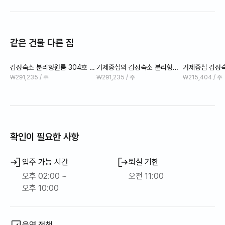
옥상야외에 커피나 맥주 한 잔 즐기기에 좋은 야외 루프탑 공간이
있습니다! (투숙객 자유 이용 가능)
같은 건물 다른 집
주변에 다양한 편의 시설이 있어요.
감성숙소 분리형원룸 304호 #
거제중심의 감성숙소 분리형원
거제중심 감성
넷플릭스#50인치스마트TV
룸 주택 204호 #옥포항도보
303호#넷플릭
₩291,235 / 주
₩291,235 / 주
₩215,404 / 주
확인이 필요한 사항
입주 가능 시간
퇴실 기한
오후 02:00 ~
오전 11:00
오후 10:00
운영 정책