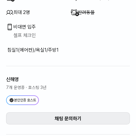
이용 불가
:
최대 2명
반려동물
비대면 입주
셀프 체크인
침실1(에어컨)/욕실1/주방1
신해영
7개 운영중
· 호스팅 3년
본인인증 호스트
채팅 문의하기