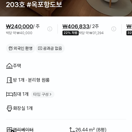
203호 #옥포항도보
가격 정보
₩240,000
₩406,833
₩
/ 주
/ 2주
박당 약 ₩40,000
22% 저렴
박당 약 ₩31,294
3
외국인 환영
공과금 없음
집 구조
주택
방 1개 · 분리형 원룸
침대 1개
타입 구성
퀸 침대
1
화장실 1개
이용 불가
:
엘리베이터
26.44 m² (8평)