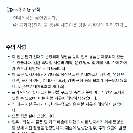
추가 이용 규칙
실내에서는 금연입니다.
💸 공과금(전기, 물 등)은 체크아웃 당일 사용량에 따라 현금
으로 결제됩니다.
⚠️ 보증금 환불은 체크아웃일로부터 최대 1주일이 소요될 수
주의 사항
있습니다. 파손이나 고장 등의 문제가 없을 경우,
LiveAnywhere를 통해 전액 원화로 환불됩니다.
이 집은 단기 임대로 운영되며 생필품 등의 일부 용품은 제공되지 않을
📜 1개월 이상(29박 이상) 투숙하시는 고객님께서는 장기 거
수 있습니다. 일반 숙박업 시설과 계약, 운영 방식 및 제공 서비스에 차이
주자 등록(TM30)을 위해 체크인 당일 여권 사본을 제출해 주
가 있으니 확인해주시기 바랍니다.
이 집은 일시사용(단기임대)을 목적으로 한 임대차로서 대항력, 우선 변
셔야 합니다. 이 점 유의해 주시기 바랍니다.
제권, 묵시적 갱신, 임대기간 보장, 강행 규정 등의 보호가 적용되지 않습
니다. (주택임대차보호법 제11조)
표기 면적과 실제 크기는 건물 구조 및 측정 기준에 따라 약간의 오차가
있을 수 있으며, 이는 환불 사유에 해당하지 않습니다.
집 내부 시설 문제가 아닌 외부적 요인은 환불 사유에 해당하지 않습니
다.
모든 집은 실내 금연입니다.
입주 · 퇴실 시 물품 및 가구 훼손에 대한 피해를 방지하기 위해 동영상
및 상세 사진 촬영을 권장합니다. 훼손이 발생한 경우, 추가 요금이 발생