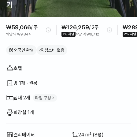
기
가격 정보
₩59,066
₩126,259
₩289
/ 주
/ 2주
박당 약 ₩9,844
1% 저렴
박당 약 ₩9,712
2% 저렴
외국인 환영
청소비 없음
집 구조
호텔
방 1개 · 원룸
침대 2개
타입 구성
슈퍼싱글 침대
2
화장실 1개
엘리베이터
24 m² (8평)