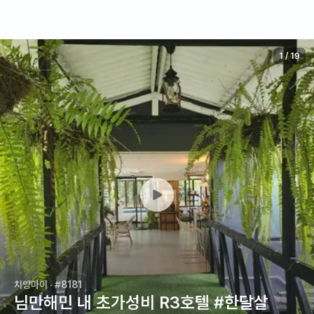
1
/
19
치앙마이
· #8181
님만해민 내 초가성비 R3호텔 #한달살