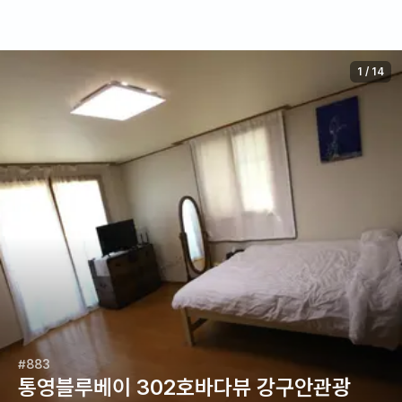
1
/
14
#883
통영블루베이 302호바다뷰 강구안관광