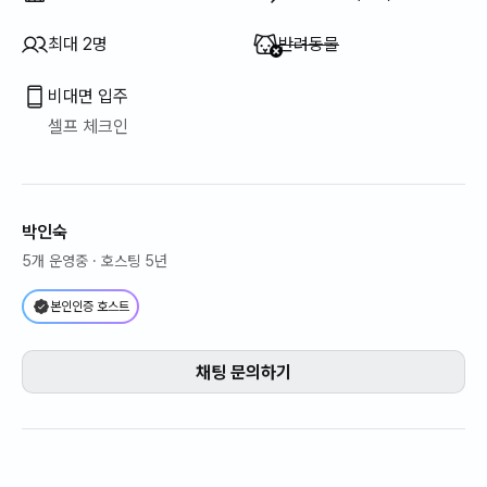
이용 불가
:
최대 2명
반려동물
비대면 입주
셀프 체크인
박인숙
5개 운영중
· 호스팅 5년
본인인증 호스트
채팅 문의하기