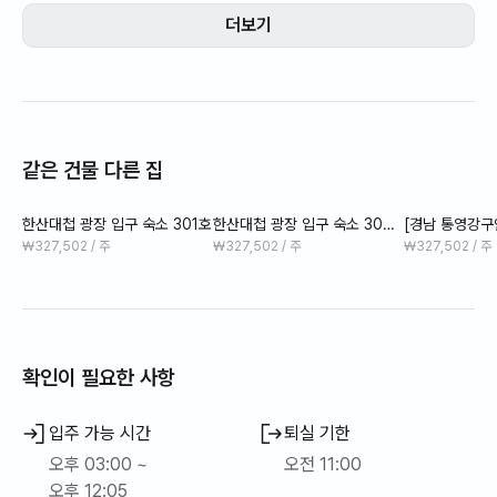
미날.각종회 중앙시장.맛집 충무김밥 꿀빵)걸어서 5분10분 거리
더보기
원룸형 개별 객실 , 주방 , 욕실
같은 건물 다른 집
올 리모델링 완료
한산대첩 광장 입구 숙소 301호
한산대첩 광장 입구 숙소 307
[경남 통영강
호
소 바다뷰 2
₩327,502 / 주
₩327,502 / 주
₩327,502 / 주
오픈기념 할인행사중
확인이 필요한 사항
5층 공용 테라스에서 통영 최고의 전망을 선물합니다.
입주 가능 시간
퇴실 기한
오후 03:00 ~
오전 11:00
시내중심에 위치해있어 주차는 여기하시고
오후 12:05
꿀빵 충무김밥 맛집 강구안거북선 피아노계단이 있는서피랑 벽