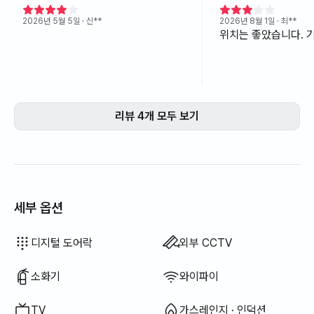
2026년 5월 5일
· 신**
2026년 8월 1일
· 최**
위치는 좋았습니다. 
리뷰 4개 모두 보기
세부 옵션
드라이기
블라인드
세탁 세제
식기 세정제
음식물 쓰레기 봉투
쓰레기 봉투
수세미
청소기
전기 주전자
전기 밥솥
조리 도구 (도마, 칼, 가위 등)
냄비 · 후라이팬
기본 식기 (그릇, 컵 등)
엘리베이터
테라스
행거
좌식 식탁
빨래 건조대
이용 불가: 욕조
이용 불가: 비데
이용 불가: 필터 샤워기
이용 불가: 바디워시
이용 불가: 샴푸 · 린스
이용 불가: 비누
이용 불가: 화장지
이용 불가: 칫솔
이용 불가: 치약
이용 불가: 수건
이용 불가: 토퍼 · 접이식 매트리스
이용 불가: 암막 커튼
이용 불가: 빗자루
이용 불가: 섬유 유연제
이용 불가: 행주
이용 불가: 야외 바베큐 시설
이용 불가: 무료 피트니스
이용 불가: 수영장
이용 불가: 무료 공용 사우나
이용 불가: 스파 · 월풀
이용 불가: 자쿠지 · 히노끼탕
이용 불가: 소파베드
이용 불가: 선풍기
이용 불가: 전기보일러
이용 불가: 기름(등유) 난방
이용 불가: LPG 가스
이용 불가: 신재생 에너지
이용 불가: 빔프로젝터
이용 불가: 유선 인터넷
이용 불가: 다리미
이용 불가: 세탁건조기 일체형
이용 불가
이용 불가
이용 불가
이용 불가
이용 불가
이용 불가
이용 불가
이용 불가
이용 불가
:
:
:
:
:
:
:
:
:
침구류 제공
추가 침구류 가능
에어컨
보일러 (도시가스)
식탁 및 의자
옷장
열쇠 잠금 장치
경비실 · 경비원
건조기
공용 가스레인지 · 인덕션
공용 냉장고
공용 전자레인지
공용 세탁기
소파
사무용 책상
디지털 도어락
외부 CCTV
소화기
와이파이
TV
가스레인지 · 인덕션