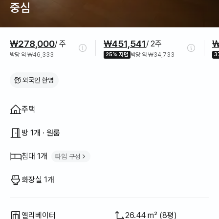
중심
가격 정보
₩278,000
₩451,541
₩
/ 주
/ 2주
박당 약 ₩46,333
25% 저렴
박당 약 ₩34,733
3
외국인 환영
집 구조
주택
방 1개 · 원룸
침대 1개
타입 구성
킹 침대
1
화장실 1개
엘리베이터
26.44 m² (8평)