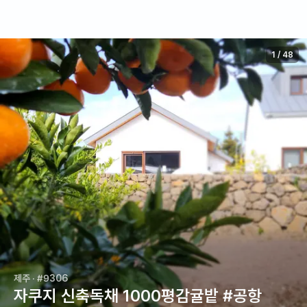
1
/
48
제주
· #9306
자쿠지 신축독채 1000평감귤밭 #공항