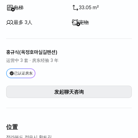
不提供
:
电梯
33.05 m²
不提供
:
最多 3人
宠物
홍규식(옥정호마실길펜션)
运营中 3 套
· 房东经验 3 年
已认证房东
发起聊天咨询
位置
전라북도 정읍시 황토길