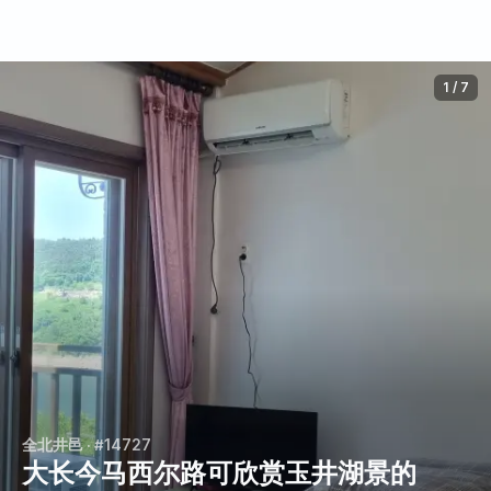
1
/
7
全北井邑
· #14727
大长今马西尔路可欣赏玉井湖景的