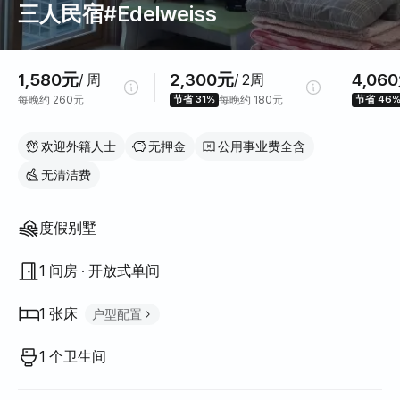
三人民宿#Edelweiss
价格信息
1,580元
2,300元
4,06
/ 周
/ 2周
每晚约 260元
节省 31%
每晚约 180元
节省 46
欢迎外籍人士
无押金
公用事业费全含
无清洁费
房屋结构
度假别墅
1 间房 · 开放式单间
1 张床
户型配置
大床（Queen）
1
1 个卫生间