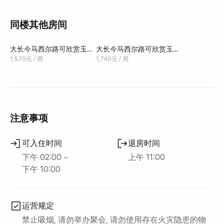
步，创造永恒的浪漫和回忆。
同楼其他房间
大长今马西尔路可欣赏玉井
大长今马西尔路可欣赏玉井
湖景的双人民宿#Freesia
湖景的三人民宿#Lilac
1,570元 / 周
1,740元 / 周
注意事项
可入住时间
退房时间
下午 02:00 ~
上午 11:00
下午 10:00
运营规定
禁止吸烟, 请勿举办聚会, 请勿使用存在火灾隐患的物