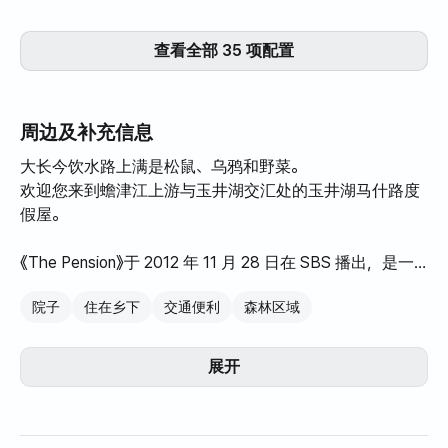
查看全部 35 项配置
周边及补充信息
大长今饮水路上满是松鼠、乌鸦和野菜。
欢迎您来到蟾津江上游与玉井湖交汇处的玉井湖马什路度
假屋。
《The Pension》于 2012 年 11 月 28 日在 SBS 播出，是一
档情侣节目，讲述的是萤火虫照亮夏夜的故事。
院子
住在乡下
交通便利
森林区域
这是一片洁净的地区，无数倾泻而下的星星合唱着，装点
着玉井湖的湖岸。
所有客房均面朝蟾津江上的玉井湖，背靠茂密的松树林。
展开
这里是疗养民宿，是让您暂时逃离疲惫的日常生活，缓解
疲劳，找到内心平静的舒适休息场所。
与您挚爱的朋友、爱人和家人一起在民宿沿着玉井湖散