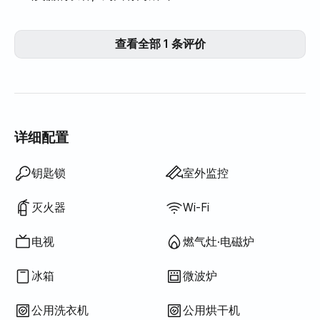
变山海水浴场等许多旅游景点，
非常适合郊游。老板很亲切，这
查看全部 1 条评价
让我更加满意。
详细配置
吹风机
沐浴露
香皂
卫生纸
牙膏
毛巾
遮光窗帘
洗衣液
洗洁精
抹布
百洁布
吸尘器
电热水壶
电饭煲
烹饪工具（菜板、刀、剪刀等）
锅具·平底锅
基本餐具（碗、杯等）
室外烧烤设施
露台
挂衣架
电热锅炉
晾衣架
不提供: 浴缸
不提供: 智能马桶盖
不提供: 过滤花洒
不提供: 洗发水·护发素
不提供: 牙刷
不提供: 床垫加垫·折叠床垫
不提供: 百叶窗
不提供: 扫帚
不提供: 衣物柔顺剂
不提供: 厨余垃圾袋
不提供: 垃圾袋
不提供: 电梯
不提供: 免费健身房
不提供: 游泳池
不提供: 免费公共桑拿
不提供: 水疗·按摩浴缸
不提供: 按摩浴缸·桧木浴
不提供: 矮餐桌
不提供: 沙发床
不提供: 电风扇
不提供: 煤油供暖
不提供: 液化石油气(LPG)
不提供: 可再生能源
不提供: 投影仪
不提供: 有线网络
不提供: 熨斗
不提供: 洗烘一体机
不提供
不提供
不提供
不提供
不提供
不提供
不提供
不提供
不提供
不提供
不提供
不提供
:
:
:
:
:
:
:
:
:
:
:
:
提供寝具
空调
餐桌及椅子
电子门锁
保安室·保安
洗衣机
烘干机
公用燃气灶·电磁炉
公用冰箱
公用微波炉
可加寝具
锅炉（城市燃气）
衣柜
沙发
办公桌
钥匙锁
室外监控
灭火器
Wi-Fi
电视
燃气灶·电磁炉
冰箱
微波炉
公用洗衣机
公用烘干机