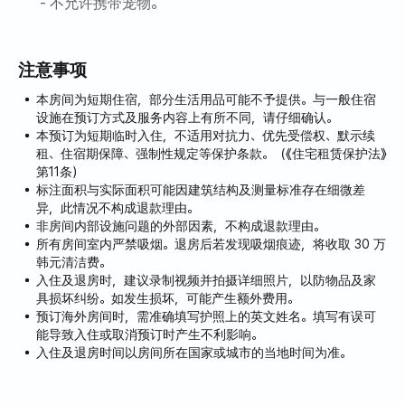
- 不允许携带宠物。
注意事项
本房间为短期住宿，部分生活用品可能不予提供。与一般住宿
设施在预订方式及服务内容上有所不同，请仔细确认。
本预订为短期临时入住，不适用对抗力、优先受偿权、默示续
租、住宿期保障、强制性规定等保护条款。（《住宅租赁保护法》
第11条）
标注面积与实际面积可能因建筑结构及测量标准存在细微差
异，此情况不构成退款理由。
非房间内部设施问题的外部因素，不构成退款理由。
所有房间室内严禁吸烟。退房后若发现吸烟痕迹，将收取 30 万
韩元清洁费。
入住及退房时，建议录制视频并拍摄详细照片，以防物品及家
具损坏纠纷。如发生损坏，可能产生额外费用。
预订海外房间时，需准确填写护照上的英文姓名。填写有误可
能导致入住或取消预订时产生不利影响。
入住及退房时间以房间所在国家或城市的当地时间为准。