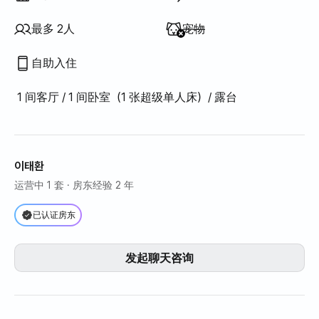
不提供
:
最多 2人
宠物
自助入住
1 间客厅 / 1 间卧室（1 张超级单人床）/ 露台
이태환
运营中 1 套
· 房东经验 2 年
已认证房东
发起聊天咨询