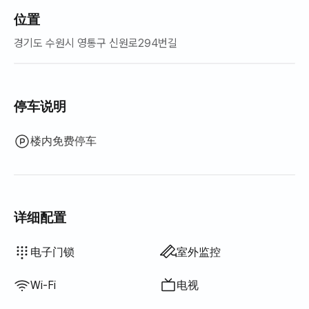
位置
경기도 수원시 영통구 신원로294번길
停车说明
楼内免费停车
详细配置
床垫加垫·折叠床垫
百叶窗
吸尘器
烹饪工具（菜板、刀、剪刀等）
锅具·平底锅
基本餐具（碗、杯等）
电梯
露台
沙发床
不提供: 浴缸
不提供: 智能马桶盖
不提供: 吹风机
不提供: 过滤花洒
不提供: 沐浴露
不提供: 洗发水·护发素
不提供: 香皂
不提供: 卫生纸
不提供: 牙刷
不提供: 牙膏
不提供: 毛巾
不提供: 遮光窗帘
不提供: 扫帚
不提供: 洗衣液
不提供: 衣物柔顺剂
不提供: 洗洁精
不提供: 厨余垃圾袋
不提供: 垃圾袋
不提供: 抹布
不提供: 百洁布
不提供: 电热水壶
不提供: 电饭煲
不提供: 室外烧烤设施
不提供: 免费健身房
不提供: 游泳池
不提供: 免费公共桑拿
不提供: 水疗·按摩浴缸
不提供: 按摩浴缸·桧木浴
不提供: 挂衣架
不提供: 矮餐桌
不提供: 电风扇
不提供: 电热锅炉
不提供: 煤油供暖
不提供: 液化石油气(LPG)
不提供: 可再生能源
不提供: 投影仪
不提供: 有线网络
不提供: 晾衣架
不提供: 熨斗
不提供: 洗烘一体机
不提供
不提供
不提供
不提供
不提供
不提供
不提供
不提供
不提供
不提供
不提供
:
:
:
:
:
:
:
:
:
:
:
锅炉（城市燃气）
餐桌及椅子
衣柜
沙发
钥匙锁
保安室·保安
灭火器
烘干机
公用燃气灶·电磁炉
公用冰箱
公用微波炉
公用洗衣机
公用烘干机
可加寝具
办公桌
电子门锁
室外监控
Wi-Fi
电视