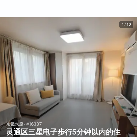
1
/
10
京畿水原
· #16337
灵通区三星电子步行5分钟以内的住