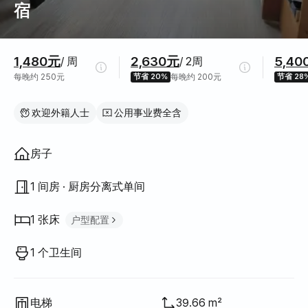
宿
价格信息
1,480元
2,630元
5,40
/ 周
/ 2周
每晚约 250元
节省 20%
每晚约 200元
节省 28
欢迎外籍人士
公用事业费全含
房屋结构
房子
1 间房 · 厨房分离式单间
1 张床
户型配置
加大单人床
1
1 个卫生间
电梯
39.66 m²