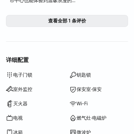
市中心也能体验到温馨浪漫的氛
围。 距离江南站步行约5-7分
钟，距离良才站步行约15分钟，
查看全部 1 条评价
交通便利。由于地处市中心，靠
近主干道，交通安全，附近餐
厅、咖啡厅和便利设施林立，生
活便利。 房间卫生用品、厨具、
洗衣机、小型电子设备等一应俱
全，最重要的是酒店式的干净寝
详细配置
具，以及在市中心难得一见的露
台和美景，令人倍感满意。 强烈
智能马桶盖
吹风机
遮光窗帘
洗衣液
衣物柔顺剂
厨余垃圾袋
垃圾袋
抹布
百洁布
吸尘器
电热水壶
电饭煲
烹饪工具（菜板、刀、剪刀等）
锅具·平底锅
基本餐具（碗、杯等）
室外烧烤设施
电梯
免费健身房
露台
挂衣架
电热锅炉
晾衣架
不提供: 浴缸
不提供: 过滤花洒
不提供: 沐浴露
不提供: 洗发水·护发素
不提供: 香皂
不提供: 卫生纸
不提供: 牙刷
不提供: 牙膏
不提供: 毛巾
不提供: 床垫加垫·折叠床垫
不提供: 百叶窗
不提供: 扫帚
不提供: 洗洁精
不提供: 游泳池
不提供: 免费公共桑拿
不提供: 水疗·按摩浴缸
不提供: 按摩浴缸·桧木浴
不提供: 矮餐桌
不提供: 沙发床
不提供: 电风扇
不提供: 煤油供暖
不提供: 液化石油气(LPG)
不提供: 可再生能源
不提供: 投影仪
不提供: 有线网络
不提供: 熨斗
不提供: 洗烘一体机
不提供
不提供
不提供
不提供
不提供
:
:
:
:
:
洗衣机
公用洗衣机
公用烘干机
提供寝具
可加寝具
空调
锅炉（城市燃气）
餐桌及椅子
衣柜
办公桌
烘干机
公用燃气灶·电磁炉
公用冰箱
公用微波炉
沙发
电子门锁
钥匙锁
推荐这家能感受到主人细心周到
和热情好客的地方 :)
室外监控
保安室·保安
灭火器
Wi-Fi
电视
燃气灶·电磁炉
冰箱
微波炉