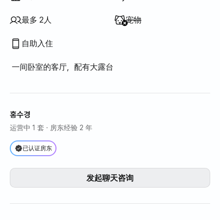
不提供
:
最多 2人
宠物
自助入住
一间卧室的客厅，配有大露台
홍수경
运营中 1 套
· 房东经验 2 年
已认证房东
发起聊天咨询