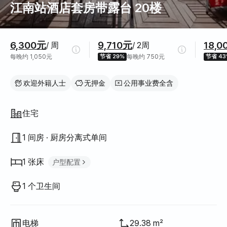
江南站酒店套房带露台 20楼
价格信息
6,300元
9,710元
18,0
/ 周
/ 2周
每晚约 1,050元
节省 29%
每晚约 750元
节省 43
欢迎外籍人士
无押金
公用事业费全含
房屋结构
住宅
1 间房 · 厨房分离式单间
1 张床
户型配置
大床（Queen）
1
1 个卫生间
电梯
29.38 m²