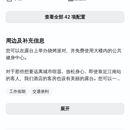
查看全部 42 项配置
周边及补充信息
您可以在露台上举办烧烤派对，并免费使用大楼内的公共
健身中心。
对于那些想要远离城市喧嚣、放松身心、即使靠近江南站
的客人，我们酒店的客房也设有美丽的露台。您可以一边
欣赏城市美景，一边享受宁静的时光。清晨，您可以一边
工作假期
交通便利
品尝咖啡一边欣赏日出，夜晚，您可以欣赏闪烁的灯光和
城市景观。我们的套房配备智能窗帘，可通过谷歌语音识
别开关，您可以随意调节灯光，营造浪漫的氛围。露台上
展开
还设有户外烧烤架，您可以与家人朋友一起享受烧烤派对
的乐趣。此外，酒店还安装了照明设备，即使在夜晚也能
营造舒适的氛围。我们还为想要保持健康生活方式的客人