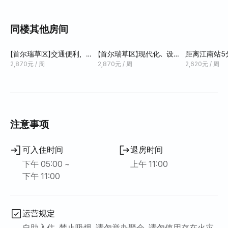
提供免费健身中心。我们推荐带露台的酒店套房，它是您
在江南旅行、商务旅行或特殊纪念日的理想场所。在舒适
同楼其他房间
而感性的空间中创造特别的时刻。
【首尔瑞草区】交通便利，选
【首尔瑞草区】现代化、设施
距离江南站5
择齐全，含健身中心
齐全、交通便利，包括健身
宿
2,870元 / 周
2,870元 / 周
2,620元 / 周
中心。
注意事项
可入住时间
退房时间
下午 05:00 ~
上午 11:00
下午 11:00
运营规定
自助入住, 禁止吸烟, 请勿举办聚会, 请勿使用存在火灾