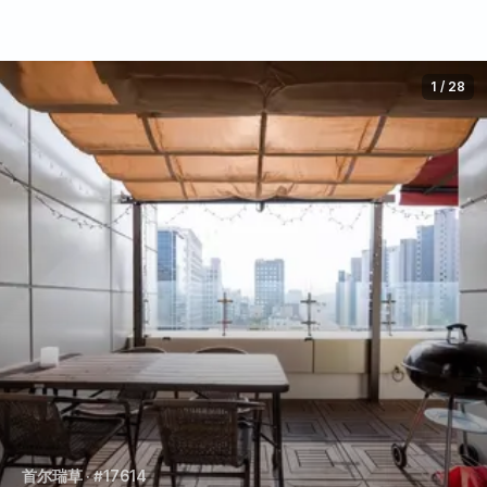
1
/
28
首尔瑞草
· #17614