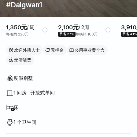
#Dalgwan1
价格信息
1,350元
2,100元
3,91
/ 周
/ 2周
每晚约 220元
节省 27%
每晚约 160元
节省 41%
欢迎外籍人士
无押金
公用事业费全含
无清洁费
房屋结构
度假别墅
1 间房 · 开放式单间
不提供
:
床
1 个卫生间