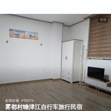
1
/
7
全南谷城
· #19079
雾都村蟾津江自行车旅行民宿