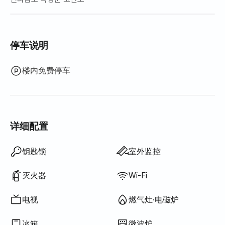
停车说明
楼内免费停车
详细配置
吹风机
沐浴露
洗发水·护发素
香皂
卫生纸
毛巾
百叶窗
洗衣液
洗洁精
抹布
百洁布
吸尘器
电热水壶
电饭煲
烹饪工具（菜板、刀、剪刀等）
锅具·平底锅
基本餐具（碗、杯等）
室外烧烤设施
挂衣架
矮餐桌
电热锅炉
晾衣架
不提供: 浴缸
不提供: 智能马桶盖
不提供: 过滤花洒
不提供: 牙刷
不提供: 牙膏
不提供: 床垫加垫·折叠床垫
不提供: 遮光窗帘
不提供: 扫帚
不提供: 衣物柔顺剂
不提供: 厨余垃圾袋
不提供: 垃圾袋
不提供: 电梯
不提供: 免费健身房
不提供: 游泳池
不提供: 免费公共桑拿
不提供: 水疗·按摩浴缸
不提供: 按摩浴缸·桧木浴
不提供: 露台
不提供: 沙发床
不提供: 电风扇
不提供: 煤油供暖
不提供: 液化石油气(LPG)
不提供: 可再生能源
不提供: 投影仪
不提供: 有线网络
不提供: 熨斗
不提供: 洗烘一体机
不提供
不提供
不提供
不提供
不提供
不提供
不提供
不提供
不提供
不提供
不提供
不提供
:
:
:
:
:
:
:
:
:
:
:
:
提供寝具
可加寝具
空调
电子门锁
保安室·保安
洗衣机
烘干机
公用燃气灶·电磁炉
公用冰箱
公用微波炉
锅炉（城市燃气）
餐桌及椅子
衣柜
沙发
办公桌
钥匙锁
室外监控
灭火器
Wi-Fi
电视
燃气灶·电磁炉
冰箱
微波炉