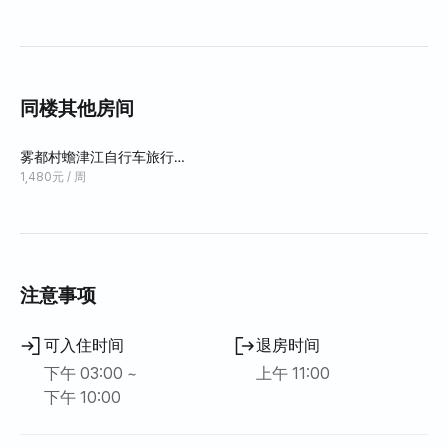
同楼其他房间
雾都村蟾津江自行车旅行民
宿#Dalgwan2
1,480元 / 周
注意事项
可入住时间
退房时间
下午 03:00 ~
上午 11:00
下午 10:00