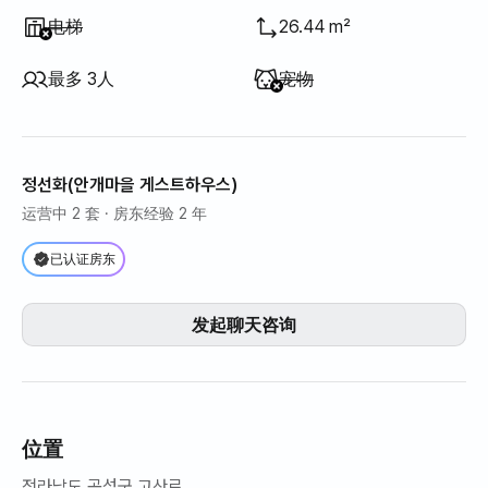
不提供
:
电梯
26.44 m²
不提供
:
最多 3人
宠物
정선화(안개마을 게스트하우스)
运营中 2 套
· 房东经验 2 年
已认证房东
发起聊天咨询
位置
전라남도 곡성군 고산로