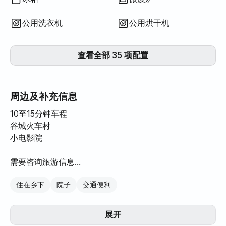
公用洗衣机
公用烘干机
查看全部 35 项配置
周边及补充信息
10至15分钟车程
谷城火车村
小电影院
需要咨询旅游信息
住在乡下
院子
交通便利
提供自行车租赁服务
Bulmung 可用（1 次）服务
展开