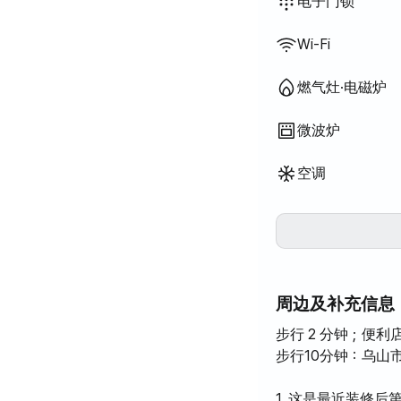
餐桌及椅子
沙发
钥匙锁
保安室·保安
灭火器
洗衣机
烘干机
公用燃气灶·电
公用冰箱
公用微波炉
公用洗衣机
公用烘干机
可加寝具
衣柜
办公桌
电子门锁
Wi-Fi
燃气灶·电磁炉
微波炉
空调
周边及补充信息
步行 2 分钟；便利
步行10分钟：乌山
1. 这是最近装修后