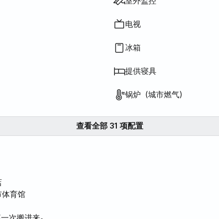
磁炉
室外监控
电视
冰箱
提供寝具
锅炉（城市燃气）
查看全部 31 项配置
店
市体育馆
第一次搬进来。