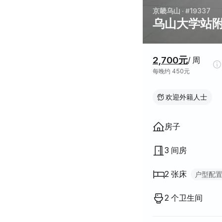
京畿乌山
· #19337
乌山大学站
价格信息
2,700元
/ 周
每晚约 450元
欢迎外籍人士
房屋结构
房子
3 间房
2 张床
户型配
大床（Queen）
2
2 个卫生间