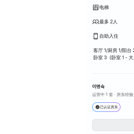
电梯
最多 2人
自助入住
客厅 1/厨房 1/阳台 
卧室 3（卧室 1 - 
이명숙
运营中 1 套
· 房东经验 
已认证房东