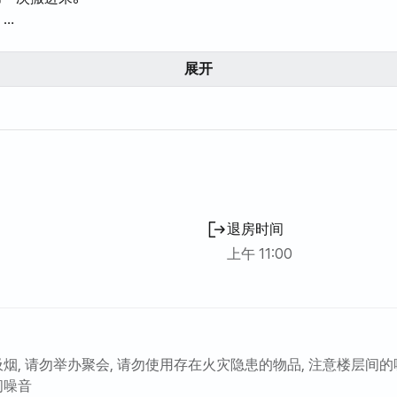
。
超过5人需额外付费（最多5人，每人/周3万韩元）
押金中结算后返还
展开
00韩元/晚，另行计算
基本费用+使用量
暖时使用的三千里燃气量计算并结算账单。
每月单独结算
冰箱、冷冻柜，足够一家人使用。
，以干净的白色为主色调，是一个温暖舒适的家。
退房时间
房间里有一张床和一个梳妆台，客厅里有一张沙发。
区，请勿大声喧哗。
上午 11:00
垃圾分类，并使用分类收集区（分类收集区：20米以内）
吸烟, 请勿举办聚会, 请勿使用存在火灾隐患的物品, 注意楼层间的
间噪音