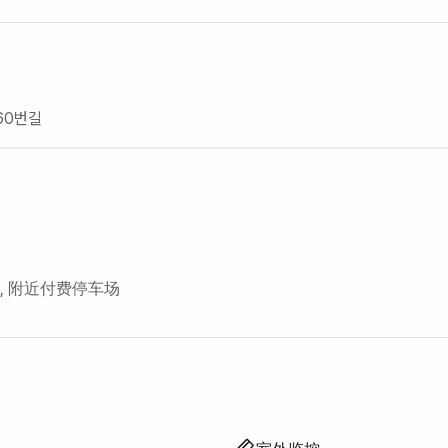
60번길
, 附近付费停车场
剪刀等）
叠床垫
木浴
G)