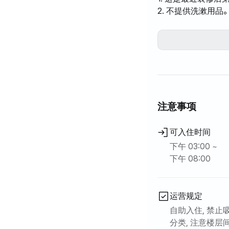
2. 不提供洗漱用品
3. 以2人为基准，
4. 单独结算：从
*网络使用费：2,5
※城市燃气费另计，
-基本价格1200韩元
-使用量- 根据供
-暖气和城市燃气：
注意事项
5.配有冰箱、泡菜
6. 室内装潢现代
可入住时间
7. 房子很整洁，
8.由于这里是住宅
下午 03:00 ~
9. 您必须自行将
下午 08:00
运营规定
自助入住, 禁止
分类, 注意楼层