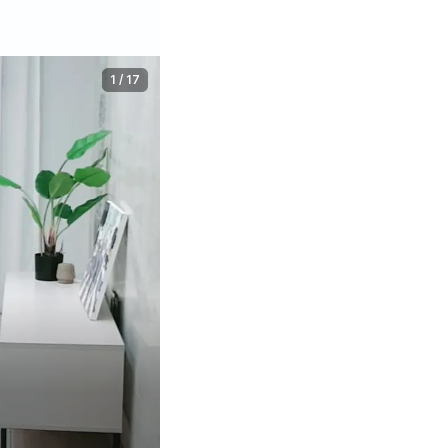
1
/
17