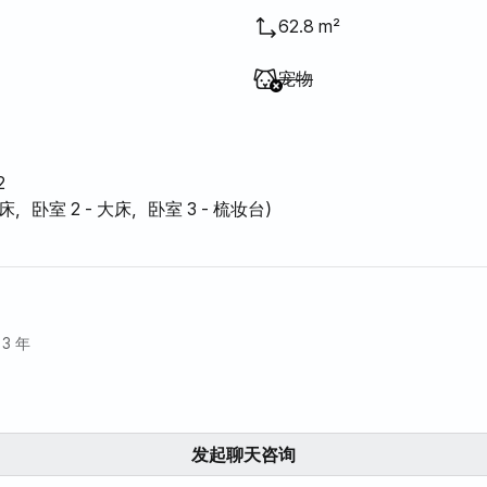
62.8 m²
不提供
:
宠物
2
大床，卧室 2 - 大床，卧室 3 - 梳妆台）
3 年
发起聊天咨询