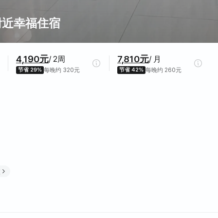
附近幸福住宿
4,190元
7,810元
/ 2周
/ 月
节省 29%
每晚约 320元
节省 42%
每晚约 260元
置