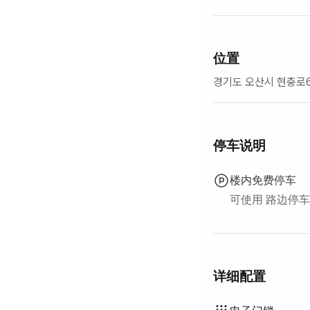
位置
경기도 오산시 현충로
停车说明
楼内免费停车
可使用 路边停车
详细配置
吹风机
扫帚
洗衣液
衣物柔顺剂
洗洁精
厨余垃圾袋
垃圾袋
抹布
百洁布
吸尘器
电热水壶
电饭煲
烹饪工具（菜板、刀、
锅具·平底锅
基本餐具（碗、杯等）
电梯
挂衣架
晾衣架
洗烘一体机
不提供: 浴缸
不提供: 智能马桶盖
不提供: 过滤花洒
不提供: 沐浴露
不提供: 洗发水·护发素
不提供: 香皂
不提供: 卫生纸
不提供: 牙刷
不提供: 牙膏
不提供: 毛巾
不提供: 床垫加垫·折
不提供: 百叶窗
不提供: 遮光窗帘
不提供: 室外烧烤设施
不提供: 免费健身房
不提供: 游泳池
不提供: 免费公共桑拿
不提供: 水疗·按摩浴缸
不提供: 按摩浴缸·桧
不提供: 露台
不提供: 矮餐桌
不提供: 沙发床
不提供: 电风扇
不提供: 电热锅炉
不提供: 煤油供暖
不提供: 液化石油气(LP
不提供: 可再生能源
不提供: 投影仪
不提供: 有线网络
不提供: 熨斗
不提供
不提供
不提供
不提供
不提供
不提供
不提供
不提供
不提供
不提供
不提供
不提供
不提供
:
:
:
:
:
:
:
:
:
:
:
:
: