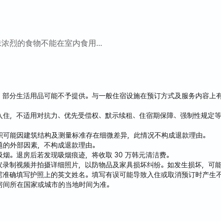
。
味浓烈的食物不能在室内食用。
小区，请尽量不要大声喧哗。
，部分生活用品可能不予提供。与一般住宿设施在预订方式及服务内容上
入住，不适用对抗力、优先受偿权、默示续租、住宿期保障、强制性规定等
积可能因建筑结构及测量标准存在细微差异，此情况不构成退款理由。
题的外部因素，不构成退款理由。
烟。退房后若发现吸烟痕迹，将收取 30 万韩元清洁费。
议录制视频并拍摄详细照片，以防物品及家具损坏纠纷。如发生损坏，可
需准确填写护照上的英文姓名。填写有误可能导致入住或取消预订时产生
房间所在国家或城市的当地时间为准。