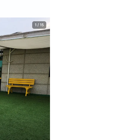
1
/
15