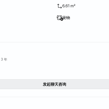
6.61 m²
不提供
:
宠物
 3 年
发起聊天咨询