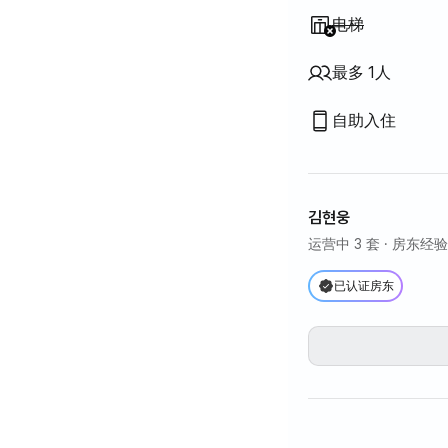
不提供
:
电梯
最多 1人
自助入住
김현웅
运营中 3 套
· 房东经验
已认证房东