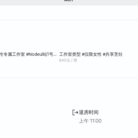
口前，门前有各路线的公交车站，交通便利。
性专属工作室 #Nodeul站1号出
工作室类型 #仅限女性 #共享烹饪
840元 / 周
退房时间
上午 11:00