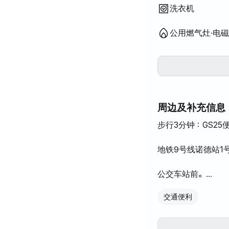
洗衣机
公用燃气灶·电
周边及补充信息
步行3分钟：GS25
地铁9号线诺德站1
公交车站前。
交通便利
汉江市民公园
沙由信历史公园