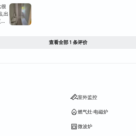
比很
站,出
复也
晚9
查看全部 1 条评价
剪刀等）
叠床垫
木浴
G)
）
室外监控
燃气灶·电磁炉
微波炉