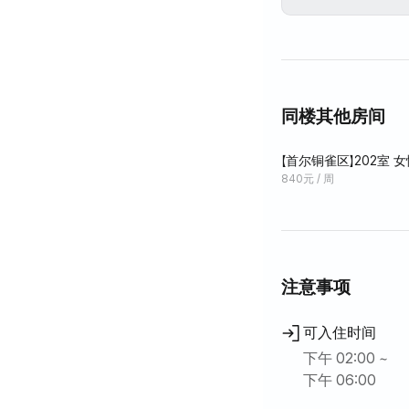
位于鹭得站1号出
同楼其他房间
【首尔铜雀区】202室 女
口
840元 / 周
注意事项
可入住时间
下午 02:00 ~
下午 06:00