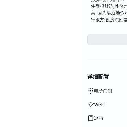
2026年6月10日
· 김**
住得很舒适,性价
高!!因为靠近地铁
行很方便,房东回
很快,非常感谢~8
天住得很愉快!☺️
详细配置
电饭煲
烹饪工具（菜板、刀、
锅具·平底锅
基本餐具（碗、杯等）
熨斗
洗烘一体机
不提供: 浴缸
不提供: 智能马桶盖
不提供: 吹风机
不提供: 过滤花洒
不提供: 沐浴露
不提供: 洗发水·护发素
不提供: 香皂
不提供: 卫生纸
不提供: 牙刷
不提供: 牙膏
不提供: 毛巾
不提供: 床垫加垫·折
不提供: 百叶窗
不提供: 遮光窗帘
不提供: 扫帚
不提供: 洗衣液
不提供: 衣物柔顺剂
不提供: 洗洁精
不提供: 厨余垃圾袋
不提供: 垃圾袋
不提供: 抹布
不提供: 百洁布
不提供: 吸尘器
不提供: 电热水壶
不提供: 室外烧烤设施
不提供: 电梯
不提供: 免费健身房
不提供: 游泳池
不提供: 免费公共桑拿
不提供: 水疗·按摩浴缸
不提供: 按摩浴缸·桧
不提供: 露台
不提供: 挂衣架
不提供: 矮餐桌
不提供: 沙发床
不提供: 电风扇
不提供: 电热锅炉
不提供: 煤油供暖
不提供: 液化石油气(LP
不提供: 可再生能源
不提供: 投影仪
不提供: 有线网络
不提供: 晾衣架
不提供
不提供
不提供
不提供
不提供
不提供
不提供
不提供
不提供
不提供
不提供
不提供
不提供
:
:
:
:
:
:
:
:
:
:
:
:
:
公用洗衣机
公用烘干机
钥匙锁
保安室·保安
灭火器
电视
公用冰箱
提供寝具
可加寝具
空调
锅炉（城市燃气
餐桌及椅子
衣柜
沙发
办公桌
电子门锁
Wi-Fi
冰箱