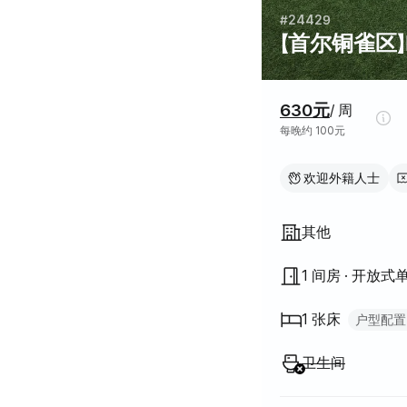
#24429
【首尔铜雀区】
价格信息
630元
/ 周
每晚约 100元
欢迎外籍人士
房屋结构
其他
1 间房 · 开放式
1 张床
户型配置
单人床
1
不提供
:
卫生间