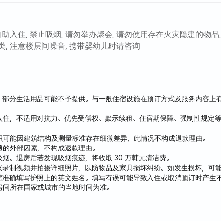
自助入住, 禁止吸烟, 请勿举办聚会, 请勿使用存在火灾隐患的物品
, 注意楼层间噪音, 携带婴幼儿时请咨询
，部分生活用品可能不予提供。与一般住宿设施在预订方式及服务内容上
入住，不适用对抗力、优先受偿权、默示续租、住宿期保障、强制性规定等
积可能因建筑结构及测量标准存在细微差异，此情况不构成退款理由。
题的外部因素，不构成退款理由。
烟。退房后若发现吸烟痕迹，将收取 30 万韩元清洁费。
议录制视频并拍摄详细照片，以防物品及家具损坏纠纷。如发生损坏，可
需准确填写护照上的英文姓名。填写有误可能导致入住或取消预订时产生
房间所在国家或城市的当地时间为准。