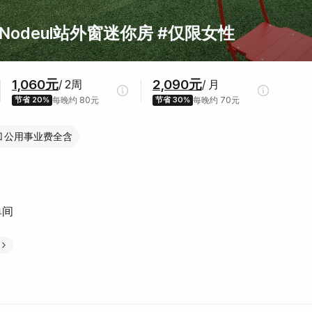
Nodeul站外窗迷你房 #仅限女性
1,060元
2,090元
/ 2周
/ 月
节省 20%
每晚约 80元
节省 30%
每晚约 70元
公用事业费全含
单间