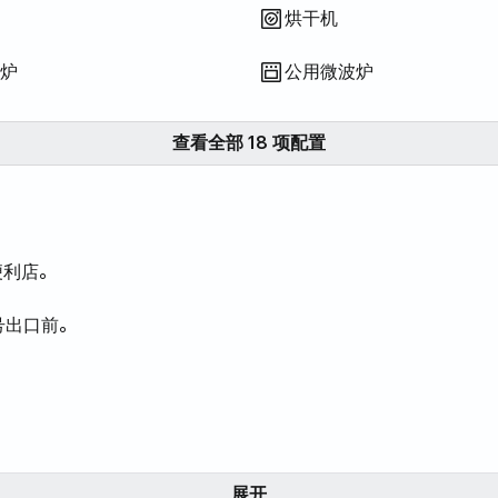
烘干机
磁炉
公用微波炉
查看全部 18 项配置
便利店。
号出口前。
展开