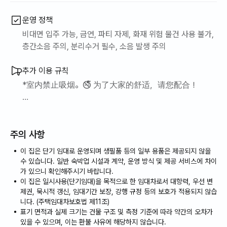
운영 정책
拥有表演厅和展览空间的文化艺术场所，
비대면 입주 가능, 금연, 파티 자제, 화재 위험 물건 사용 불가,
是欣赏表演和展览的绝佳去处。
층간소음 주의, 분리수거 필수, 소음 발생 주의
🍽️ 餐厅和咖啡馆
추가 이용 규칙
*室内禁止吸烟。🚭 为了大家的舒适，请您配合！
- La Festa 美食街
*请勿在室内食用气味浓烈的食物（鱼、肉等）。😄
汇集了众多人气餐厅，提供韩国、西式、日本和中国美
食。
주의 사항
이 집은 단기 임대로 운영되며 생필품 등의 일부 용품은 제공되지 않을
- 西式穹顶餐厅
수 있습니다. 일반 숙박업 시설과 계약, 운영 방식 및 제공 서비스에 차이
가 있으니 확인해주시기 바랍니다.
众多氛围极佳的餐厅，
이 집은 일시사용(단기임대)을 목적으로 한 임대차로서 대항력, 우선 변
제권, 묵시적 갱신, 임대기간 보장, 강행 규정 등의 보호가 적용되지 않습
니다. (주택임대차보호법 제11조)
适合约会和聚会。
표기 면적과 실제 크기는 건물 구조 및 측정 기준에 따라 약간의 오차가
있을 수 있으며, 이는 환불 사유에 해당하지 않습니다.