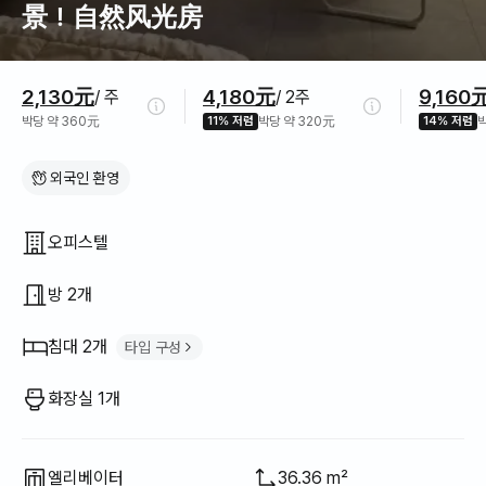
景！自然风光房
가격 정보
2,130元
4,180元
9,160
/ 주
/ 2주
박당 약 360元
11% 저렴
박당 약 320元
14% 저렴
박
외국인 환영
집 구조
오피스텔
방 2개
침대 2개
타입 구성
퀸 침대
2
화장실 1개
엘리베이터
36.36 m²