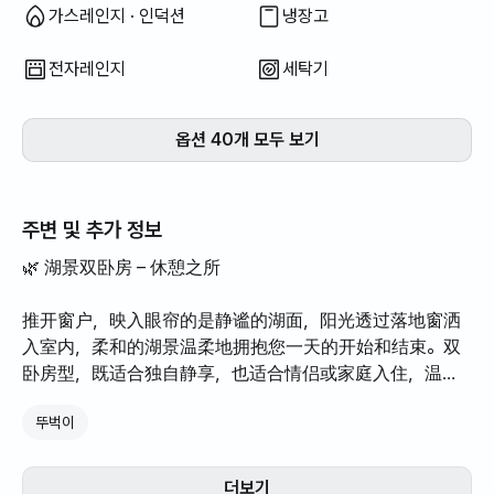
가스레인지 · 인덕션
냉장고
전자레인지
세탁기
옵션 40개 모두 보기
주변 및 추가 정보
🌿 湖景双卧房 – 休憩之所
推开窗户，映入眼帘的是静谧的湖面，阳光透过落地窗洒
入室内，柔和的湖景温柔地拥抱您一天的开始和结束。双
卧房型，既适合独自静享，也适合情侣或家庭入住，温馨
舒适的室内装潢更添一份安心与宁静。
뚜벅이
✅ 最多可入住4人，配备2张双人床，双卧房型
더보기