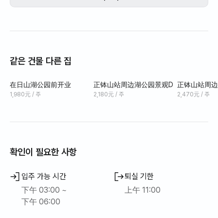
毗邻湖滨公园步道，步行仅需1分钟，这处宁静温馨的优质
空间，让您尽享清晨漫步、傍晚日落和夜景。
🌳 旅游景点及活动推荐
같은 건물 다른 집
- 日山湖滨公园
在日山湖公园前开业
正钵山站周边湖公园景观D
正钵山站周边
作为正婆山站附近的标志性景点，日山湖滨公园四季皆
1,980元 / 주
2,180元 / 주
2,470元 / 주
宜，是散步和跑步的理想场所，
尤其以美丽的夜景和湖光山色而闻名。
- La Festa · 西式穹顶
확인이 필요한 사항
日山的代表性文化商业区，
입주 가능 시간
퇴실 기한
下午 03:00 ~
上午 11:00
汇集了购物、电影院、咖啡馆和餐厅。
下午 06:00
- 高阳阿兰努里