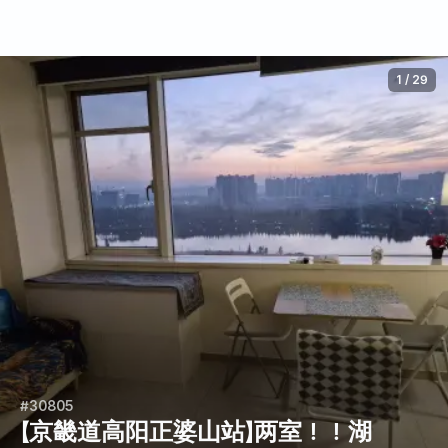
1
/
29
#30805
【京畿道高阳正婆山站】两室！！湖