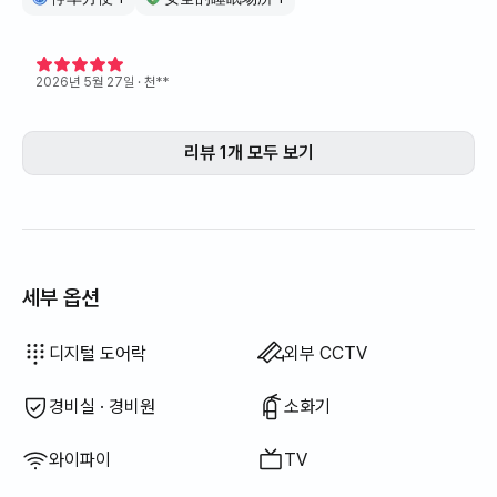
2026년 5월 27일
· 천**
리뷰 1개 모두 보기
세부 옵션
드라이기
토퍼 · 접이식 매트리스
블라인드
암막 커튼
빗자루
세탁 세제
섬유 유연제
식기 세정제
음식물 쓰레기 봉투
행주
수세미
청소기
전기 주전자
전기 밥솥
조리 도구 (도마, 칼, 가위 등)
냄비 · 후라이팬
기본 식기 (그릇, 컵 등)
엘리베이터
행거
소파베드
선풍기
전기보일러
빨래 건조대
이용 불가: 욕조
이용 불가: 비데
이용 불가: 필터 샤워기
이용 불가: 바디워시
이용 불가: 샴푸 · 린스
이용 불가: 비누
이용 불가: 화장지
이용 불가: 칫솔
이용 불가: 치약
이용 불가: 수건
이용 불가: 쓰레기 봉투
이용 불가: 야외 바베큐 시설
이용 불가: 무료 피트니스
이용 불가: 수영장
이용 불가: 무료 공용 사우나
이용 불가: 스파 · 월풀
이용 불가: 자쿠지 · 히노끼탕
이용 불가: 테라스
이용 불가: 좌식 식탁
이용 불가: 기름(등유) 난방
이용 불가: LPG 가스
이용 불가: 신재생 에너지
이용 불가: 빔프로젝터
이용 불가: 유선 인터넷
이용 불가: 다리미
이용 불가: 세탁건조기 일체형
이용 불가
이용 불가
이용 불가
이용 불가
이용 불가
이용 불가
이용 불가
이용 불가
:
:
:
:
:
:
:
:
침구류 제공
추가 침구류 가능
에어컨
식탁 및 의자
옷장
소파
사무용 책상
열쇠 잠금 장치
건조기
공용 가스레인지 · 인덕션
공용 냉장고
공용 전자레인지
공용 세탁기
공용 건조기
보일러 (도시가스)
디지털 도어락
외부 CCTV
경비실 · 경비원
소화기
와이파이
TV