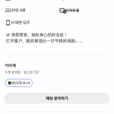
이용 불가
:
최대 4명
반려동물
비대면 입주
🌿 湖景两室，放松身心的好去处！
打开窗户，眼前展现出一片平静的湖面。
宁静温馨的湖景两室房！
（最多可供4人使用）
이석재
5개 운영중
· 호스팅 1년
본인인증 호스트
채팅 문의하기