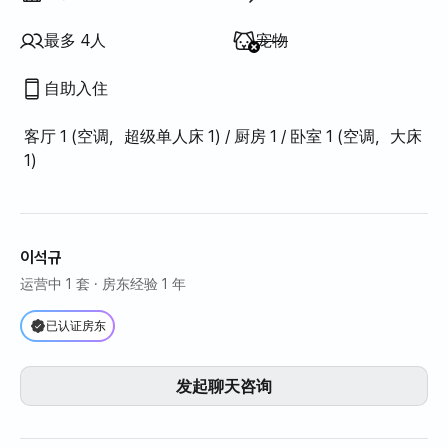
不提供
:
最多 4人
宠物
自助入住
客厅 1 (空调，超级单人床 1) / 厨房 1 / 卧室 1 (空调，大床
1)
이석규
运营中 1 套
· 房东经验 1 年
已认证房东
发起聊天咨询