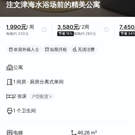
注文津海水浴场前的精美公寓
价格信息
1,990元
3,580元
7,45
/ 周
/ 2周
每晚约 330元
节省 15%
每晚约 280元
节省 24
欢迎外籍人士
短期月租
无清洁费
房屋结构
公寓
1 间房 · 厨房分离式单间
2 张床
户型配置
加大单人床
1
1 个卫生间
大床（Queen）
1
电梯
46.28 m²