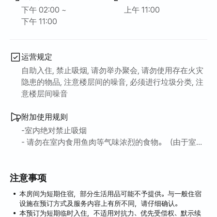
下午 02:00 ~
上午 11:00
下午 11:00
运营规定
自助入住, 禁止吸烟, 请勿举办聚会, 请勿使用存在火灾
隐患的物品, 注意楼层间的噪音, 必须进行垃圾分类, 注
意楼层间噪音
附加使用规则
-室内绝对禁止吸烟
- 请勿在室内食用鱼肉等气味浓烈的食物。（由于室内
通风系统不佳，敬请谅解，以免影响下一批旅客的出
行。）
注意事项
- 如果旅客人数超过标准人数，请咨询。
本房间为短期住宿，部分生活用品可能不予提供。与一般住宿
设施在预订方式及服务内容上有所不同，请仔细确认。
本预订为短期临时入住，不适用对抗力、优先受偿权、默示续