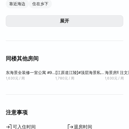
靠近海边
住在乡下
清洁垃圾回收中心
每天清洁和维护公寓
公寓门前就是海滩/开车 3 分钟即可到达海滩
展开
准备基本用具和生活用品
Sealy 床垫和床上用品
所有家具都是新的
步行 5 分钟即可到达杂货店
同楼其他房间
东海景全装修一室公寓 #9
【江原道江陵】#顶层海景私人
海景房!! 注文津A
楼海景房 #JK House
套房 #静谧放松 #注文津长
近防弹少年团
1,630元 / 周
1,780元 / 周
1,630元 / 周
住一个月 #江陵工作度假
注意事项
可入住时间
退房时间