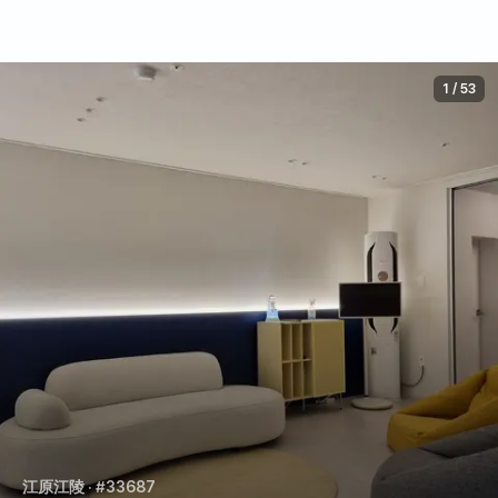
1
/
53
江原江陵
· #33687