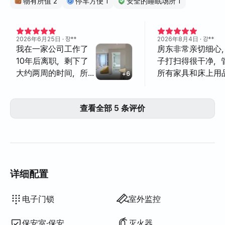
物有所值 2
停车方便 1
安全的睡眠场所 1
2026年6月25日
· 장**
2026年8月4日
· 강**
我在一家公司工作了
房东非常亲切细心
10年后离职，剩下了
子打扫得很干净，
大约两周的时间，所
所有家具和床上用
+
6
以决定在江陵住一段
所以我可以舒适地
时间。我在寻找一个
饰布置得很有品味
查看全部 5 条评价
比旅游景点更安静的
愉快。位置很好，
地方，可以读书、写作
面，停车场和便利
和放松，这个住宿简
价比真的很高。孩
直完美极了。非常干
全的氛围中度过，我
净舒适。位置非常适
合去阳阳、束草、高城
详细配置
进行一日游，在市场
买新鲜生鱼片吃也很
智能马桶盖
吹风机
床垫加垫·折叠床垫
百叶窗
遮光窗帘
洗衣液
衣物柔顺剂
洗洁精
厨余垃圾袋
垃圾袋
抹布
百洁布
吸尘器
电热水壶
烹饪工具（菜板、刀、剪刀等）
锅具·平底锅
基本餐具（碗、杯等）
电梯
液化石油气(LPG)
晾衣架
不提供: 浴缸
不提供: 过滤花洒
不提供: 沐浴露
不提供: 洗发水·护发素
不提供: 香皂
不提供: 卫生纸
不提供: 牙刷
不提供: 牙膏
不提供: 毛巾
不提供: 扫帚
不提供: 电饭煲
不提供: 室外烧烤设施
不提供: 免费健身房
不提供: 游泳池
不提供: 免费公共桑拿
不提供: 水疗·按摩浴缸
不提供: 按摩浴缸·桧木浴
不提供: 露台
不提供: 挂衣架
不提供: 矮餐桌
不提供: 沙发床
不提供: 电风扇
不提供: 电热锅炉
不提供: 煤油供暖
不提供: 可再生能源
不提供: 投影仪
不提供: 有线网络
不提供: 熨斗
不提供: 洗烘一体机
不提供
不提供
不提供
不提供
不提供
不提供
不提供
不提供
不提供
:
:
:
:
:
:
:
:
:
提供寝具
可加寝具
空调
餐桌及椅子
衣柜
沙发
钥匙锁
烘干机
公用燃气灶·电磁炉
公用冰箱
公用微波炉
公用洗衣机
公用烘干机
锅炉（城市燃气）
办公桌
电子门锁
室外监控
不错。房东也非常友
善，让我住得很舒服。
保安室·保安
灭火器