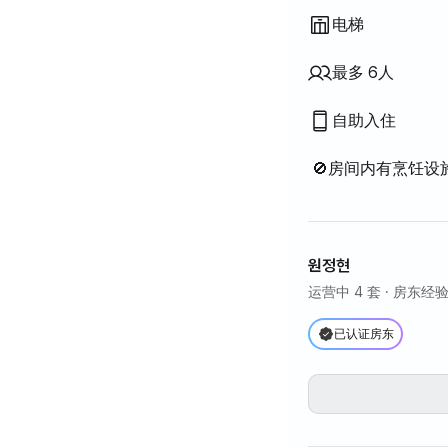
电梯
最多 6人
自助入住
🚫房间内有烹饪
원정현
运营中 4 套
· 房东经验
已认证房东