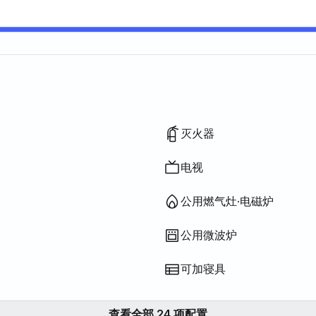
叠床垫
菜板、刀、剪刀等）
木浴
G)
）
灭火器
电视
公用燃气灶·电磁炉
公用微波炉
可加寝具
查看全部 24 项配置