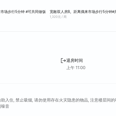
，交通便利，搭乘各种公交线路或漫步偶来小路都非常方便。附
理想之选。此外，这里还靠近七心里公园、独立岩、洞门廊等运动
市场步行5分钟 #可共同做饭
宽敞双人房B，距离偶来市场步行5分钟#
1,320元 / 周
但房间宽敞，适合5人入住。每天提供毛巾和瓶装水，并可应要求
换。由于价格实惠，您可以享受酒店式服务，因此回头客众多。^
退房时间
上午 11:00
自助入住, 禁止吸烟, 请勿使用存在火灾隐患的物品, 注意楼层间的
间噪音