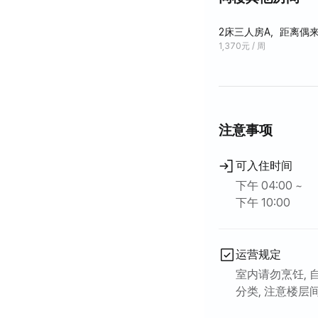
位于西归浦市中心
多，是长期住宿的
2床三人房A，距离偶来
1,370元 / 周
虽然是单间结构，
床和毯子可应要求更
注意事项
可入住时间
下午 04:00 ~
下午 10:00
运营规定
室内请勿烹饪, 
分类, 注意楼层