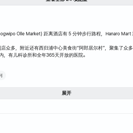
wipo Olle Market) 距离酒店有 5 分钟步行路程，Hanaro Mar
店众多，附近还有西归浦中心美食街“阿郎居尔村”，聚集了众
内，有儿科诊所和全年365天开放的医院。
路机场大巴，在Saetgijeong公园下车，距离住宿约100米。
利
学习中心（201、202、281、282、521、633、651、652、
中央警察署（510、531、532、611、615、627、641、690
展开
车站都在步行距离内。
摄美丽的照片，享用茶点，并在8楼的共用厨房烹饪各种美食。您
订购外卖或外带。8楼还设有共用洗衣房。