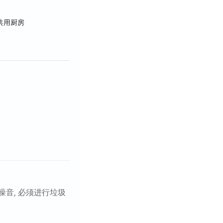
近餐厅和便利设施众
场所。
共用厨房
提供房间清洁服务。
^
噪音, 必须进行垃圾