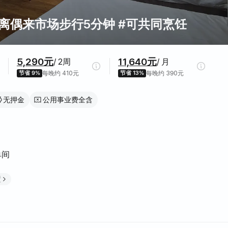
离偶来市场步行5分钟 #可共同烹饪
5,290元
11,640元
/ 2周
/ 月
节省 9%
每晚约 410元
节省 13%
每晚约 390元
无押金
公用事业费全含
单间
置