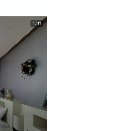
1
/
11