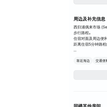
周边及补充信息
西归浦偶来市场 (Seog
步行路程。
住宿对面及周边便利
距离住宿5分钟路程
从济州机场乘坐600
靠近海边
交通便
有许多城市公交车从生涯
车）、西门环岛入口或旧
交车）出发，公交
您可以在屋顶上拍
制的食物，也可以
同楼其他房间