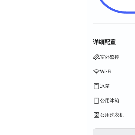
详细配置
吹风机
沐浴露
洗发水·护发素
卫生纸
毛巾
百叶窗
电热水壶
电饭煲
基本餐具（碗、杯等）
室外烧烤设施
电梯
矮餐桌
不提供: 浴缸
不提供: 智能马桶盖
不提供: 过滤花洒
不提供: 香皂
不提供: 牙刷
不提供: 牙膏
不提供: 床垫加垫·折
不提供: 遮光窗帘
不提供: 扫帚
不提供: 洗衣液
不提供: 衣物柔顺剂
不提供: 洗洁精
不提供: 厨余垃圾袋
不提供: 垃圾袋
不提供: 抹布
不提供: 百洁布
不提供: 吸尘器
不提供: 烹饪工具（
不提供: 锅具·平底锅
不提供: 免费健身房
不提供: 游泳池
不提供: 免费公共桑拿
不提供: 水疗·按摩浴缸
不提供: 按摩浴缸·桧
不提供: 露台
不提供: 挂衣架
不提供: 沙发床
不提供: 电风扇
不提供: 电热锅炉
不提供: 煤油供暖
不提供: 液化石油气(LP
不提供: 可再生能源
不提供: 投影仪
不提供: 有线网络
不提供: 晾衣架
不提供: 熨斗
不提供: 洗烘一体机
不提供
不提供
不提供
不提供
不提供
不提供
不提供
不提供
不提供
不提供
不提供
不提供
不提供
:
:
:
:
:
:
:
:
:
:
:
:
:
空调
衣柜
电子门锁
钥匙锁
保安室·保安
燃气灶·电磁炉
微波炉
洗衣机
烘干机
公用烘干机
提供寝具
锅炉（城市燃气
餐桌及椅子
沙发
办公桌
室外监控
Wi-Fi
冰箱
公用冰箱
公用洗衣机