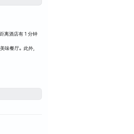
t 距离酒店有 1 分钟
多美味餐厅。此外，
691、5002 路公交
、880、5003 路公
可以享用自助餐厅烹