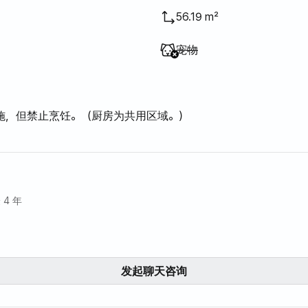
56.19 m²
不提供
:
宠物
设施，但禁止烹饪。（厨房为共用区域。）
 4 年
发起聊天咨询