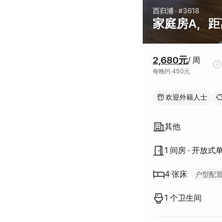
西归浦
· #3618
家庭房A，距
价格信息
2,680元
/ 周
每晚约 450元
欢迎外籍人士
房屋结构
其他
1 间房 · 开放式
4 张床
户型配
单人床
1
1 个卫生间
双人床
1
上下铺
1