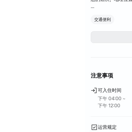
✅ 交通便利，近在
交通便利
距离龟尾大学仅5
距离庆云大学仅15
✅ 交通便捷！轻松
步行3分钟即可到
注意事项
距离龟尾站仅10分
可入住时间
✅ 完善的生活配套
下午 04:00 ~
下午 12:00
附近有大型超市、
医院和药房也近在
运营规定