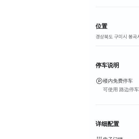
位置
경상북도 구미시 봉곡
停车说明
楼内免费停车
可使用 路边停车
详细配置
智能马桶盖
吹风机
过滤花洒
扫帚
洗衣液
衣物柔顺剂
洗洁精
抹布
百洁布
吸尘器
电热水壶
电饭煲
烹饪工具（菜板、刀、
锅具·平底锅
基本餐具（碗、杯等）
有线网络
不提供: 浴缸
不提供: 沐浴露
不提供: 洗发水·护发素
不提供: 香皂
不提供: 卫生纸
不提供: 牙刷
不提供: 牙膏
不提供: 毛巾
不提供: 床垫加垫·折
不提供: 百叶窗
不提供: 遮光窗帘
不提供: 厨余垃圾袋
不提供: 垃圾袋
不提供: 室外烧烤设施
不提供: 电梯
不提供: 免费健身房
不提供: 游泳池
不提供: 免费公共桑拿
不提供: 水疗·按摩浴缸
不提供: 按摩浴缸·桧
不提供: 露台
不提供: 挂衣架
不提供: 矮餐桌
不提供: 沙发床
不提供: 电风扇
不提供: 电热锅炉
不提供: 煤油供暖
不提供: 液化石油气(LP
不提供: 可再生能源
不提供: 投影仪
不提供: 晾衣架
不提供: 熨斗
不提供: 洗烘一体机
不提供
不提供
不提供
不提供
不提供
不提供
不提供
不提供
不提供
不提供
不提供
不提供
:
:
:
:
:
:
:
:
:
:
:
: