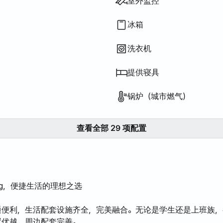
磁炉
室外监控
冰箱
洗衣机
提供寝具
锅炉（城市燃气）
查看全部 29 项配置
k-dong，便捷生活的理想之选
通便利，生活配套设施齐全，完美融合。无论是学生还是上班族，
置优越，周边配套完善。