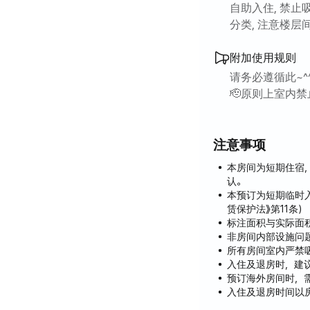
身心！
自助入住, 禁止
分类, 注意楼层
金兽山距离此处仅
附加使用规则
距离龟尾市中央图书
请务必遵循此~^
🫡原则上室内禁
✅ 安静安全的居住
🫡在室内食用
由于位于治安良好
注意事项
🫡离开的时候请
本房间为短期住宿
附近有许多公园和
🫡 请分类垃圾^^
认。
本预订为短期临时
这处住所地理位置
赁保护法》第11条）
标注面积与实际面
如果您正在龟尾寻
非房间内部设施问
所有房间室内严禁吸
入住及退房时，建
附近生活配套设施
预订海外房间时，
入住及退房时间以
这是一栋近乎全新的