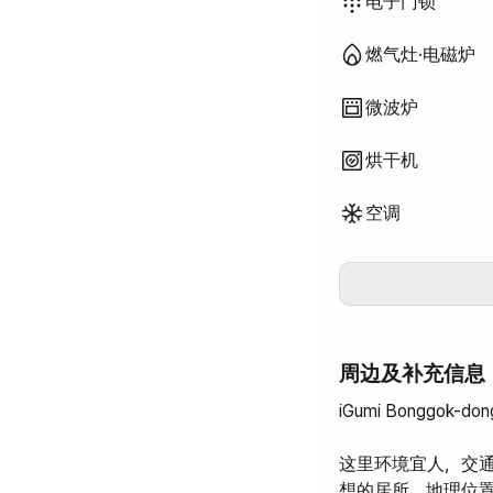
餐桌及椅子
衣柜
沙发
钥匙锁
保安室·保安
灭火器
Wi-Fi
电视
公用燃气灶·电
公用冰箱
公用微波炉
公用洗衣机
公用烘干机
可加寝具
办公桌
电子门锁
燃气灶·电磁炉
微波炉
烘干机
空调
周边及补充信息
iGumi Bonggo
这里环境宜人，交
想的居所，地理位