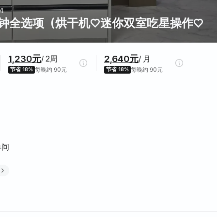
4
钟全选项（烘干机♡迷你双室吃星操作♡
1,230元
2,640元
/ 2周
/ 月
节省 18%
每晚约 90元
节省 18%
每晚约 90元
单间