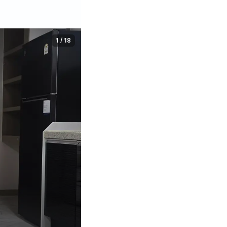
1
/
18