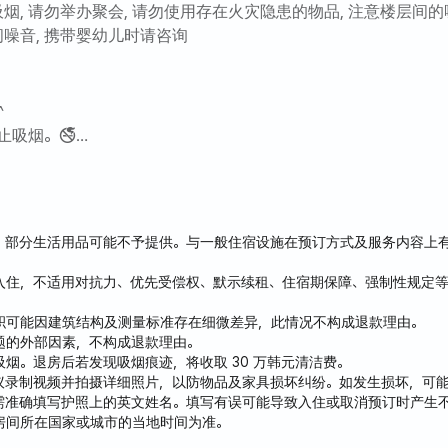
吸烟, 请勿举办聚会, 请勿使用存在火灾隐患的物品, 注意楼层间的
间噪音, 携带婴幼儿时请咨询
20分钟车程！如果您想徒步旅行，感受大自然的疗愈力量，这里
馆仅需步行10分钟，是您安静学习或休闲阅读的完美场所！
^
止吸烟。🚭
环境
鱼、肉等气味浓烈的食物时，请保持房间通风。
的住宅区，您可以安心居住。
把垃圾袋系好哦~^^
，部分生活用品可能不予提供。与一般住宿设施在预订方式及服务内容上
绿地，非常适合散步或锻炼。
入住，不适用对抗力、优先受偿权、默示续租、住宿期保障、强制性规定等
优越，满足您上下学、通勤以及日常生活的各种需求。
积可能因建筑结构及测量标准存在细微差异，此情况不构成退款理由。
找舒适实用的居住空间，这里就是您的理想之选！
题的外部因素，不构成退款理由。
烟。退房后若发现吸烟痕迹，将收取 30 万韩元清洁费。
议录制视频并拍摄详细照片，以防物品及家具损坏纠纷。如发生损坏，可
齐全。
需准确填写护照上的英文姓名。填写有误可能导致入住或取消预订时产生
房间所在国家或城市的当地时间为准。
建筑，所以很干净也很方便。😁