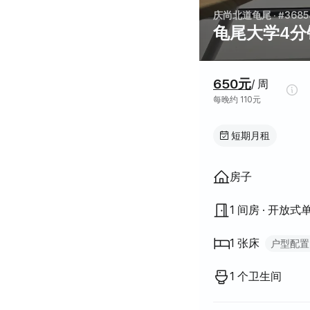
庆尚北道龟尾
· #3685
龟尾大学4分
价格信息
650元
/ 周
每晚约 110元
短期月租
房屋结构
房子
1 间房 · 开放式
1 张床
户型配置
加大单人床
1
1 个卫生间