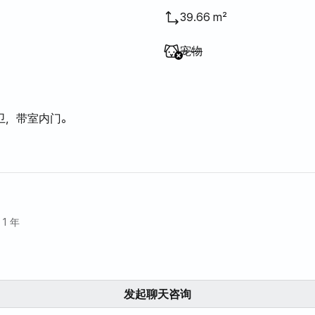
39.66 m²
不提供
:
宠物
卫，带室内门。
^^ 家具齐全，包括烘干机。
是否正常。
1 年
万韩元，具体金额视房屋状况而定。
发起聊天咨询