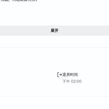
咫尺！
分钟车程！步行即可轻松抵达，告别早高峰通勤的烦恼。
展开
分钟车程，是您在龟尾继续深造的理想之选！
畅游四方
达公交车站！您可以轻松前往龟尾市内及周边地区。
钟车程，搭乘KTX高速列车和普通列车，轻松开启长途旅行！
退房时间
设施！生活便利的社区
下午 02:00
便利店和各式餐厅，从日常购物到外出就餐和咖啡馆小憩，一切
咫尺，无需担心突发的身体疼痛或健康问题！✅ 周边还有自然和