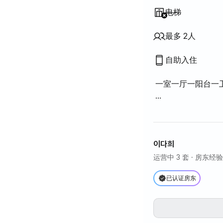
不提供
:
电梯
最多 2人
自助入住
一室一厅一阳台一
已翻新，干净整洁~
欢迎垂询~^^
이다희
请检查网络和电视
运营中 3 套
· 房东经验 
清洁费最高可达7
已认证房东