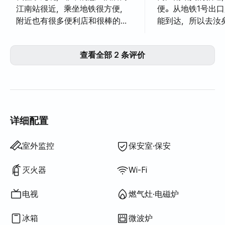
江南站很近，乘坐地铁很方便，
便。从地铁1号出口
附近也有很多便利店和很棒的餐
能到达，所以去汝
厅，所以是个很棒的住宿地点。
亭、城水等旅游景
房间本身维护得很好，也很干
周围有很多便利店
查看全部 2 条评价
净，从高层看到的首尔夜景更是
馆，所有需要的东
壮观。床很舒服，所有必需的设
决。而且高层的城
施都一应俱全，所以我住得很舒
壮观，所有设施都
适。尤其值得一提的是，虽然住
以住得很舒适。这
了九晚，但我感觉自己一直都心
的最佳选择！
情很好。我真心推荐这家酒店给
详细配置
所有计划出差或长期居住的人。
吹风机
电热水壶
烹饪工具（菜板、刀、剪刀等）
锅具·平底锅
基本餐具（碗、杯等）
电梯
晾衣架
不提供: 浴缸
不提供: 智能马桶盖
不提供: 过滤花洒
不提供: 沐浴露
不提供: 洗发水·护发素
不提供: 香皂
不提供: 卫生纸
不提供: 牙刷
不提供: 牙膏
不提供: 毛巾
不提供: 床垫加垫·折叠床垫
不提供: 百叶窗
不提供: 遮光窗帘
不提供: 扫帚
不提供: 洗衣液
不提供: 衣物柔顺剂
不提供: 洗洁精
不提供: 厨余垃圾袋
不提供: 垃圾袋
不提供: 抹布
不提供: 百洁布
不提供: 吸尘器
不提供: 电饭煲
不提供: 室外烧烤设施
不提供: 免费健身房
不提供: 游泳池
不提供: 免费公共桑拿
不提供: 水疗·按摩浴缸
不提供: 按摩浴缸·桧木浴
不提供: 露台
不提供: 挂衣架
不提供: 矮餐桌
不提供: 沙发床
不提供: 电风扇
不提供: 电热锅炉
不提供: 煤油供暖
不提供: 液化石油气(LPG)
不提供: 可再生能源
不提供: 投影仪
不提供: 有线网络
不提供: 熨斗
不提供: 洗烘一体机
不提供
不提供
不提供
不提供
不提供
不提供
不提供
不提供
不提供
:
:
:
:
:
:
:
:
:
空调
锅炉（城市燃气）
餐桌及椅子
衣柜
沙发
办公桌
电子门锁
钥匙锁
烘干机
公用燃气灶·电磁炉
公用冰箱
公用微波炉
公用洗衣机
公用烘干机
可加寝具
室外监控
保安室·保安
灭火器
Wi-Fi
电视
燃气灶·电磁炉
冰箱
微波炉