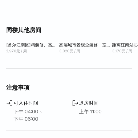
旅游景点
- 周边生活配套设施齐全，包括便利店、餐厅、咖啡馆、药
店、Olive Young 和 Daiso 等。
同楼其他房间
- 入住手续将远程办理，预订完成后您将收到确认信息。 -
【首尔江南区】精装修，高层
高层城市景观全装修一室公
距离江南站步
入住时间为下午 3:00，退房时间为上午 11:00。 - 住宿内
景观，距江南站步行1分钟。
寓，30秒即可到达江南站
办公酒店
2,970元 / 周
3,020元 / 周
3,170元 / 周
严禁吸烟和携带宠物。如有任何损坏或污染，我们将收取
相应的赔偿费用（例如，特殊清洁费 300,000 韩元）。 -
可提供续住服务，详情请咨询。 【便利设施】 - 烹饪：微波
炉、冰箱、电磁炉、电热水壶、烹饪用具（煎锅、汤锅、
砧板、刀具、剪刀、夹子等）和餐具（双人餐盘、马克
注意事项
杯、酒杯等） - 清洁：滚筒洗衣机、吸尘器、粘毛滚筒等 -
家具：双人床、双人沙发、桌子、梳妆台、衣柜和储物柜 -
可入住时间
退房时间
个人卫生：吹风机、基本洗漱用品 【其他】 - 大楼地下一层
下午 04:00 ~
上午 11:00
设有自助洗衣房。 - 请将可回收物和一般垃圾丢弃在指定
下午 06:00
区域。 - 严禁吸烟和携带宠物。- 为不打扰邻居，请勿在深
夜制造噪音。 - 最多可入住2人。