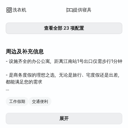
洗衣机
提供寝具
查看全部 23 项配置
周边及补充信息
- 设施齐全的办公公寓，距离江南站1号出口仅需步行1分钟
- 是商务度假的理想之选，无论是旅行、宅度假还是出差，
都能满足您的需求
- 配备一张双人床垫、沙发和43英寸电视
工作假期
交通便利
- 安全设施完善，大楼内安装了多个监控摄像头
展开
- 方便前往汝矣岛、狎鸥亭、圣水、首尔森林和水原等众多