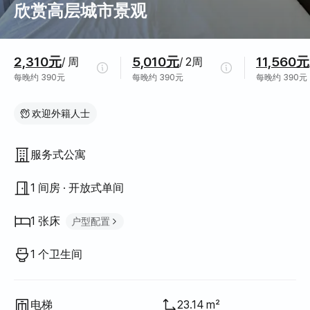
欣赏高层城市景观
价格信息
2,310元
5,010元
11,560元
/ 周
/ 2周
每晚约 390元
每晚约 390元
每晚约 390元
欢迎外籍人士
房屋结构
服务式公寓
1 间房 · 开放式单间
1 张床
户型配置
大床（Queen）
1
1 个卫生间
电梯
23.14 m²