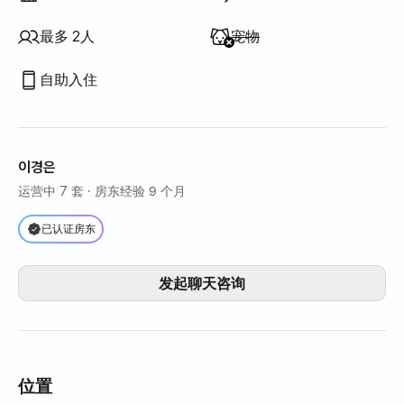
不提供
:
最多 2人
宠物
自助入住
이경은
运营中 7 套
· 房东经验 9 个月
已认证房东
发起聊天咨询
位置