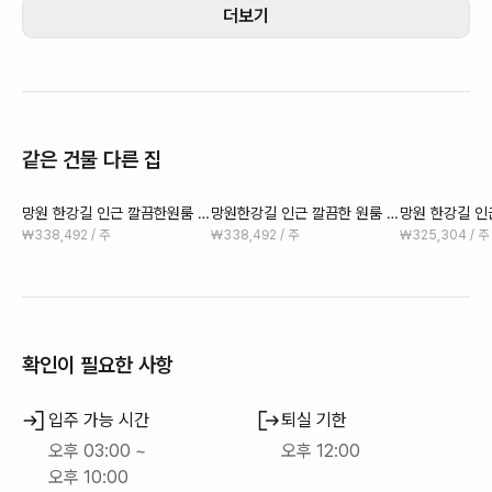
망리단길 음식점과 카페등을 도보로 이용하실 수 있습니다.
더보기
한강공원이 도보 10분정도 걸리며, 건물 앞에 마포 16번 버스가
있어 지하철 역이나 홍대로 나가시기에는 편하실 겁니다.
도보 10분 거리에 망리단길에 있는 유명한 맛집 카페, 소품점들을
이용하실 수 있습니다.
같은 건물 다른 집
망원 한강공원도 도보 10정도면 이동이 가능합니다.
망원 한강길 인근 깔끔한원룸 5
망원한강길 인근 깔끔한 원룸 3
망원 한강길 인
저의 원룸은 작은 공간일 수 있지만, 생활에 필요한 모든것이 준비
01호
01호
03호
₩338,492 / 주
₩338,492 / 주
₩325,304 / 주
되어 있어 한달살기에 적합한 숙소라고 생각합니다.
또한 망원시장이 도보 5분거리이며, 망리단길 맛집들을 도보로 이
용 가능하여 생활 하기에 너무 편리할 것입니다.
또한 방이 답답하면 옥상에 공용 휴게공간이 마련되어 있어 잠시
휴식을 취하시기에도 좋습니다.
확인이 필요한 사항
입주 가능 시간
퇴실 기한
오후 03:00 ~
오후 12:00
오후 10:00