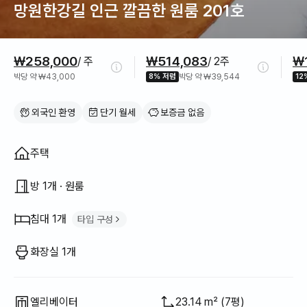
망원한강길 인근 깔끔한 원룸 201호
가격 정보
₩258,000
₩514,083
₩1
/ 주
/ 2주
박당 약 ₩43,000
8% 저렴
박당 약 ₩39,544
12
외국인 환영
단기 월세
보증금 없음
집 구조
주택
방 1개 · 원룸
침대 1개
타입 구성
퀸 침대
1
화장실 1개
엘리베이터
23.14 m² (7평)