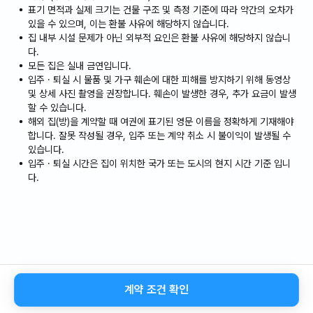
일반쓰레기는 종량제 봉투를 구입하여 사용하시면 되며, 재활
표기 면적과 실제 크기는 건물 구조 및 측정 기준에 따라 약간의 오차가
용은 재활용 봉투에 담아서 1층 주차장 뒤쪽편에 버리시면 됩
있을 수 있으며, 이는 환불 사유에 해당하지 않습니다.
니다.(음식물이나, 음료등은 모두 버리시고 배출 하셔야 합니
집 내부 시설 문제가 아닌 외부적 요인은 환불 사유에 해당하지 않습니
다.
다.)
모든 집은 실내 금연입니다.
입주 · 퇴실 시 물품 및 가구 훼손에 대한 피해를 방지하기 위해 동영상
음식물쓰레기도 음식물 쓰레기봉투를 구입하여 1층 건물입구
및 상세 사진 촬영을 권장합니다. 훼손이 발생한 경우, 추가 요금이 발생
음식물통에 버리시면 됩니다.(노란색 음식물 봉투에 꼭 담아서
할 수 있습니다.
배출하여 주시기 바랍니다.)
해외 집(방)을 계약할 때 여권에 표기된 영문 이름을 정확하게 기재해야
합니다. 잘못 작성될 경우, 입주 또는 계약 취소 시 불이익이 발생될 수
있습니다.
흡연 장소는 옥상에 마련되어 있습니다.
입주 · 퇴실 시간은 집이 위치한 국가 또는 도시의 현지 시간 기준 입니
또한 옥상은 자유롭게 사용하셔도 되지만, 10시 이후에는 이
다.
웃들을 위해 사용하셔도 조용하게 이용 부탁드립니다.
의류 건조기는 옥상 문앞에 있으니 사용하시면 됩니다.(10시
이후에는 소음으로 인해 사용하실 수 없습니다. )
또한 옥상 올라가는 계단에 건조대와 청소기가 있으니, 필요하
시면 사용하시고 제자리에 가져다 두시면 됩니다.
감사합니다.
계약 조건 확인