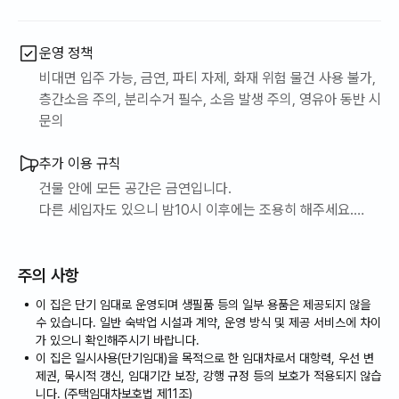
운영 정책
비대면 입주 가능, 금연, 파티 자제, 화재 위험 물건 사용 불가,
층간소음 주의, 분리수거 필수, 소음 발생 주의, 영유아 동반 시
문의
추가 이용 규칙
건물 안에 모든 공간은 금연입니다.
다른 세입자도 있으니 밤10시 이후에는 조용히 해주세요.
집을 단기임대 하는 거라서, 침구류 및 수건 소모되는 생필품
은 제공되지 않습니다. (사진에 보이는 생활물품들은 제공해
주의 사항
드리지 않습니다.)
개별적으로 가져 오시기 바랍니다.
이 집은 단기 임대로 운영되며 생필품 등의 일부 용품은 제공되지 않을
만약 침구류를 가져오기 어려우실 경우 침구류 대여 서비스를
수 있습니다. 일반 숙박업 시설과 계약, 운영 방식 및 제공 서비스에 차이
제공하니 별도의 문의 부탁드립니다.
가 있으니 확인해주시기 바랍니다.
이 집은 일시사용(단기임대)을 목적으로 한 임대차로서 대항력, 우선 변
(베게 및 사계절 침구류[요솜, 수건 포함] 대여비-5만원)
제권, 묵시적 갱신, 임대기간 보장, 강행 규정 등의 보호가 적용되지 않습
*쓰레기 버리는 방법
니다. (주택임대차보호법 제11조)