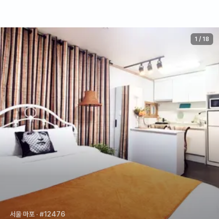
1
/
18
서울 마포
· #12476