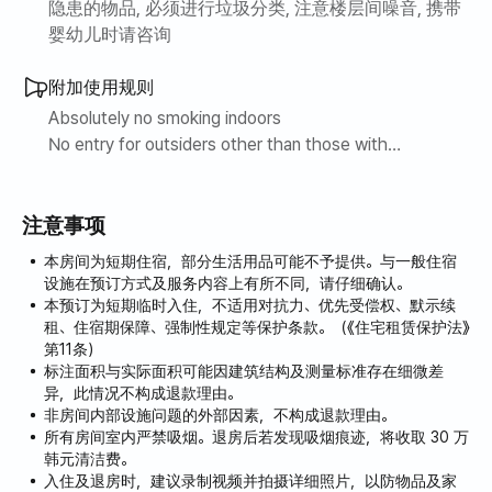
隐患的物品, 必须进行垃圾分类, 注意楼层间噪音, 携带
婴幼儿时请咨询
附加使用规则
Absolutely no smoking indoors
No entry for outsiders other than those with
reservations (even brief visits are not allowed)
注意事项
本房间为短期住宿，部分生活用品可能不予提供。与一般住宿
设施在预订方式及服务内容上有所不同，请仔细确认。
本预订为短期临时入住，不适用对抗力、优先受偿权、默示续
租、住宿期保障、强制性规定等保护条款。（《住宅租赁保护法》
第11条）
标注面积与实际面积可能因建筑结构及测量标准存在细微差
异，此情况不构成退款理由。
非房间内部设施问题的外部因素，不构成退款理由。
所有房间室内严禁吸烟。退房后若发现吸烟痕迹，将收取 30 万
韩元清洁费。
入住及退房时，建议录制视频并拍摄详细照片，以防物品及家