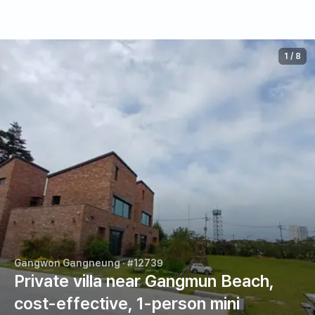
1
/
8
Gangwon Gangneung
· #12739
Private villa near Gangmun Beach,
cost-effective, 1-person mini