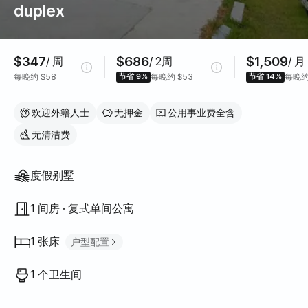
duplex
价格信息
$347
$686
$1,509
/ 周
/ 2周
/ 月
每晚约 $58
节省 9%
每晚约 $53
节省 14%
每晚约
欢迎外籍人士
无押金
公用事业费全含
无清洁费
房屋结构
度假别墅
1 间房 · 复式单间公寓
1 张床
户型配置
大床（Queen）
1
1 个卫生间