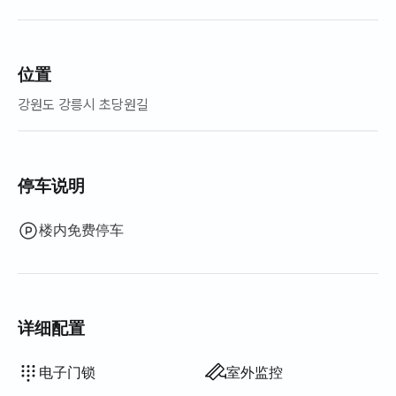
位置
강원도 강릉시 초당원길
停车说明
楼内免费停车
详细配置
吹风机
沐浴露
洗发水·护发素
香皂
卫生纸
牙膏
毛巾
百叶窗
洗洁精
抹布
百洁布
电热水壶
烹饪工具（菜板、刀、剪刀等）
锅具·平底锅
基本餐具（碗、杯等）
挂衣架
矮餐桌
电热锅炉
可再生能源
不提供: 浴缸
不提供: 智能马桶盖
不提供: 过滤花洒
不提供: 牙刷
不提供: 床垫加垫·折叠床垫
不提供: 遮光窗帘
不提供: 扫帚
不提供: 洗衣液
不提供: 衣物柔顺剂
不提供: 厨余垃圾袋
不提供: 垃圾袋
不提供: 吸尘器
不提供: 电饭煲
不提供: 室外烧烤设施
不提供: 电梯
不提供: 免费健身房
不提供: 游泳池
不提供: 免费公共桑拿
不提供: 水疗·按摩浴缸
不提供: 按摩浴缸·桧木浴
不提供: 露台
不提供: 沙发床
不提供: 电风扇
不提供: 煤油供暖
不提供: 液化石油气(LPG)
不提供: 投影仪
不提供: 有线网络
不提供: 晾衣架
不提供: 熨斗
不提供: 洗烘一体机
不提供
不提供
不提供
不提供
不提供
不提供
不提供
不提供
不提供
不提供
不提供
不提供
不提供
不提供
:
:
:
:
:
:
:
:
:
:
:
:
:
:
空调
钥匙锁
保安室·保安
洗衣机
烘干机
公用燃气灶·电磁炉
公用冰箱
公用微波炉
公用烘干机
可加寝具
锅炉（城市燃气）
餐桌及椅子
衣柜
沙发
办公桌
电子门锁
室外监控