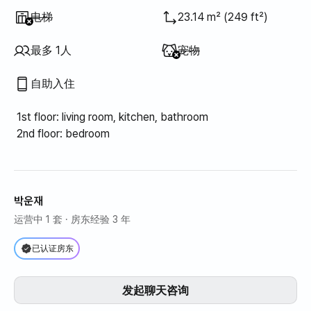
不提供
:
电梯
23.14 m² (249 ft²)
不提供
:
最多 1人
宠物
自助入住
1st floor: living room, kitchen, bathroom
2nd floor: bedroom
박운재
运营中 1 套
· 房东经验 3 年
已认证房东
发起聊天咨询